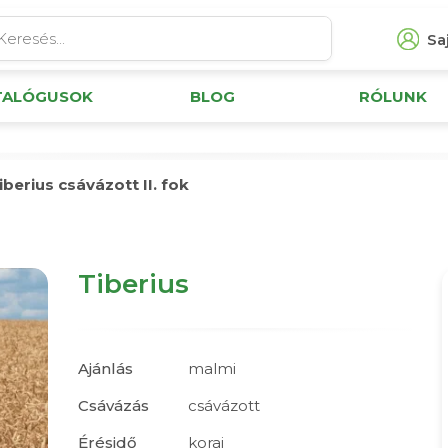
Saj
TALÓGUSOK
BLOG
RÓLUNK
iberius csávázott II. fok
Tiberius
Ajánlás
malmi
Csávázás
csávázott
Érésidő
korai