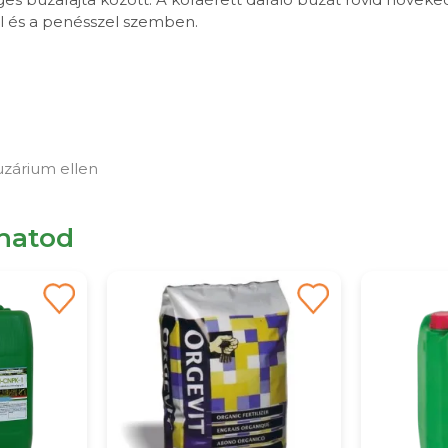
ával és a penésszel szemben.
uzárium ellen
lhatod