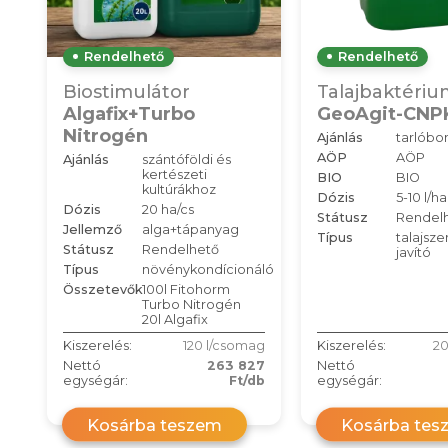
Rendelhető
Rendelhető
Biostimulátor
Talajbaktériu
Algafix+Turbo
GeoAgit-CNPK
Nitrogén
Ajánlás
tarlóbo
AÖP
AÖP
Ajánlás
szántóföldi és
kertészeti
BIO
BIO
kultúrákhoz
Dózis
5-10 l/ha
Dózis
20 ha/cs
Státusz
Rendel
Jellemző
alga+tápanyag
Típus
talajsze
Státusz
Rendelhető
javító
Típus
növénykondícionáló
Összetevők
100l Fitohorm
Turbo Nitrogén
20l Algafix
Kiszerelés:
120 l/csomag
Kiszerelés:
20
Nettó
263 827
Nettó
egységár:
Ft/db
egységár:
Kosárba teszem
Kosárba tes