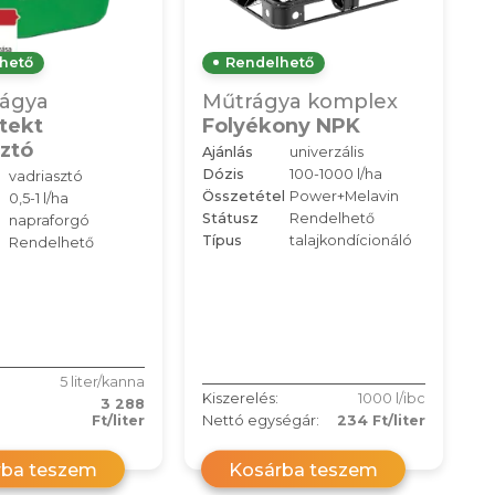
hető
Rendelhető
ágya
Műtrágya komplex
tekt
Folyékony NPK
ztó
Ajánlás
univerzális
Dózis
100-1000 l/ha
vadriasztó
Összetétel
Power+Melavin
0,5-1 l/ha
Státusz
Rendelhető
napraforgó
Típus
talajkondícionáló
Rendelhető
5 liter/kanna
Kiszerelés:
1000 l/ibc
3 288
Ft/liter
Nettó egységár:
234 Ft/liter
rba teszem
Kosárba teszem