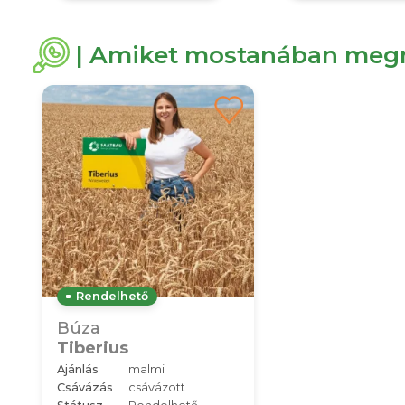
| Amiket mostanában megn
Rendelhető
Búza
Tiberius
Ajánlás
malmi
Csávázás
csávázott