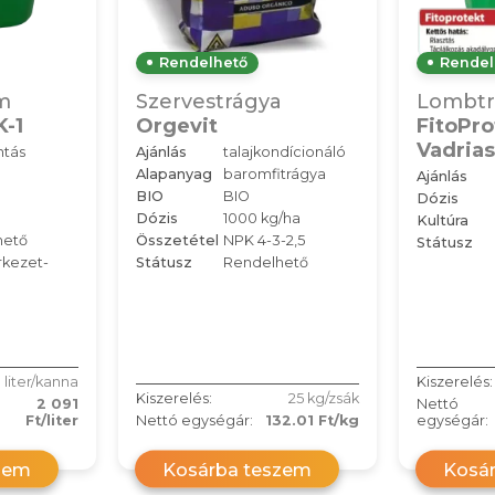
Rendelhető
Rendel
m
Szervestrágya
Lombtr
-1
Orgevit
FitoPro
Vadrias
ntás
Ajánlás
talajkondícionáló
Alapanyag
baromfitrágya
Ajánlás
BIO
BIO
Dózis
Dózis
1000 kg/ha
Kultúra
hető
Összetétel
NPK 4-3-2,5
Státusz
rkezet-
Státusz
Rendelhető
 liter/kanna
Kiszerelés:
Kiszerelés:
25 kg/zsák
2 091
Nettó
Ft/liter
Nettó egységár:
132.01 Ft/kg
egységár:
zem
Kosárba teszem
Kosá