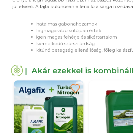
jól elviseli. A fajta különösen ellenálló a sárga rozsd
hatalmas gabonahozamok
legmagasabb sütőipari érték
igen magas fehérje és sikértartalom
kiemelkedő szárszilárdság
kitűnő betegség ellenállóság, főleg kalászf
| Akár ezekkel is kombiná