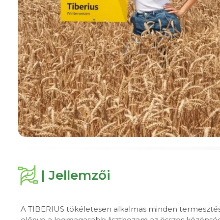
| Jellemzői
A TIBERIUS tökéletesen alkalmas minden termesztési 
előnye a legmagasabb liszthozam az összes közönséges 