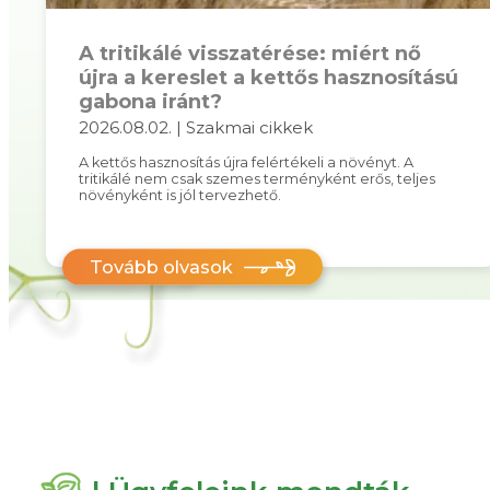
A tritikálé visszatérése: miért nő
újra a kereslet a kettős hasznosítású
gabona iránt?
2026.08.02. | Szakmai cikkek
A kettős hasznosítás újra felértékeli a növényt. A
tritikálé nem csak szemes terményként erős, teljes
növényként is jól tervezhető.
Tovább olvasok