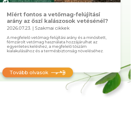
Miért fontos a vetőmag-felújítási
arány az őszi kalászosok vetésénél?
2026.07.23. | Szakmai cikkek
A megfelelő vetőmag-felújítási arány és a minősített,
fémzárolt vetőmag használata hozzájárulhat az
egyenletes keléshez, a megfelelő tőszám
kialakulásához és a termésbiztonság növeléséhez.
Tovább olvasok