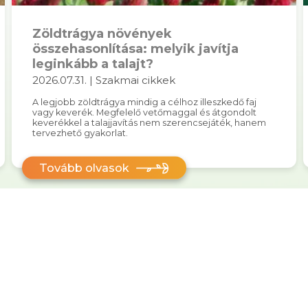
Zöldtrágya növények
összehasonlítása: melyik javítja
leginkább a talajt?
2026.07.31. | Szakmai cikkek
A legjobb zöldtrágya mindig a célhoz illeszkedő faj
vagy keverék. Megfelelő vetőmaggal és átgondolt
keverékkel a talajjavítás nem szerencsejáték, hanem
tervezhető gyakorlat.
Tovább olvasok