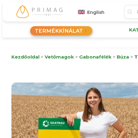
English
KA
TERMÉKKÍNÁLAT
Kezdőoldal
>
Vetőmagok
>
Gabonafélék
>
Búza
>
T