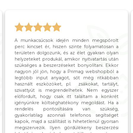
A munkacsúcsok idején minden megspórolt
perc kincset ér, hiszen szinte folyamatosan a
területen dolgozunk, és az élet gyakran olyan
helyzeteket produkál, amikor nyitvatartás után
szükséges a beszerzéseket bonyolítani. Ekkor
nagyon jól jön, hogy a Primag webshopból a
legtöbb input anyagot, sőt még ritkábban
használt eszközöket, pl. zsákokat, tartályt,
szivattyút is megrendelhetek. Nem egyszer
előfordult, hogy csak itt találtam a konkrét
igényünkre költséghatékony megoldást. Ha a
rendelés pontosítására van szükség,
gyakorlatilag azonnali telefonos segítséget
kapok, majd a szállítást is hihetetlenül gyorsan
megszervezik. Ilyen gördülékeny beszerzési