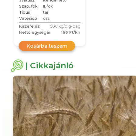
Státusz
Rendelhető
Szap. fok
II. fok
Típus
tar
Vetésidő
ősz
Kiszerelés:
500 kg/big-bag
Nettó egységár:
166 Ft/kg
Kosárba teszem
| Cikkajánló