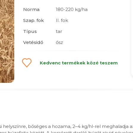
Norma
180-220 kg/ha
Szap. fok
II. fok
Típus
tar
Vetésidő
ősz
Kedvenc termékek közé teszem
helyszínre, bőséges a hozama, 2–4 kg/hl-rel meghaladja a
búzafajta között. A koraérett daráló búzát rövid növekedés, 