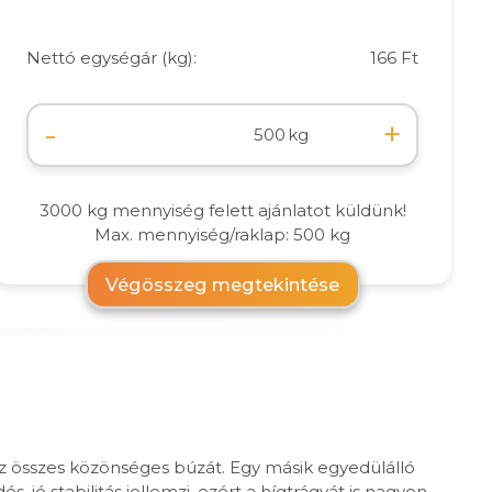
Nettó egységár (kg):
166 Ft
-
+
kg
3000 kg mennyiség felett ajánlatot küldünk!
Max. mennyiség/raklap: 500 kg
Végösszeg megtekintése
z összes közönséges búzát. Egy másik egyedülálló
jó stabilitás jellemzi, ezért a hígtrágyát is nagyon