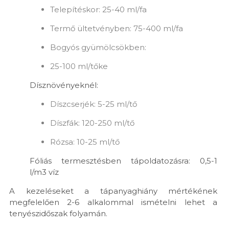
Telepítéskor: 25-40 ml/fa
Termő ültetvényben: 75-400 ml/fa
Bogyós gyümölcsökben:
25-100 ml/tőke
Dísznövényeknél:
Díszcserjék: 5-25 ml/tő
Díszfák: 120-250 ml/tő
Rózsa: 10-25 ml/tő
Fóliás termesztésben tápoldatozásra: 0,5-1
l/m3 víz
A kezeléseket a tápanyaghiány mértékének
megfelelően 2-6 alkalommal ismételni lehet a
tenyészidőszak folyamán.