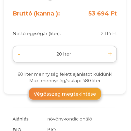
Bruttó (kanna ):
53 694 Ft
Nettó egységár (liter):
2 114 Ft
-
+
liter
60 liter mennyiség felett ajánlatot küldünk!
Max. mennyiség/raklap: 480 liter
Végösszeg megtekintése
Ajánlás
növénykondícionáló
BIO
BIO