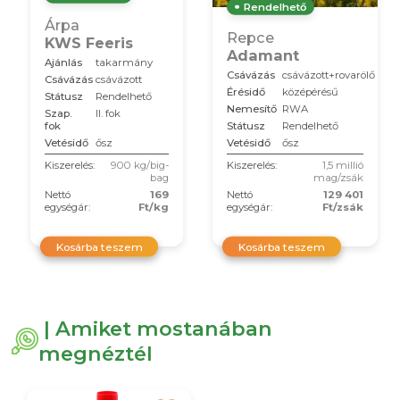
Rendelhető
Árpa
Repce
KWS Feeris
Adamant
Ajánlás
takarmány
Csávázás
csávázott+rovarölő
Csávázás
csávázott
Érésidő
középérésű
Státusz
Rendelhető
Nemesítő
RWA
Szap.
II. fok
Státusz
Rendelhető
fok
Vetésidő
ősz
Vetésidő
ősz
Kiszerelés:
900 kg/big-
Kiszerelés:
1,5 millió
bag
mag/zsák
Nettó
169
Nettó
129 401
egységár:
Ft/kg
egységár:
Ft/zsák
Kosárba teszem
Kosárba teszem
| Amiket mostanában
megnéztél