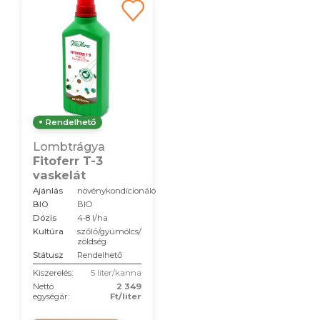
Rendelhető
Lombtrágya
Fitoferr T-3
vaskelát
Ajánlás
növénykondícionáló
BIO
BIO
Dózis
4-8 l/ha
Kultúra
szőlő/gyümölcs/
zöldség
Státusz
Rendelhető
Kiszerelés:
5 liter/kanna
Nettó
2 349
egységár:
Ft/liter