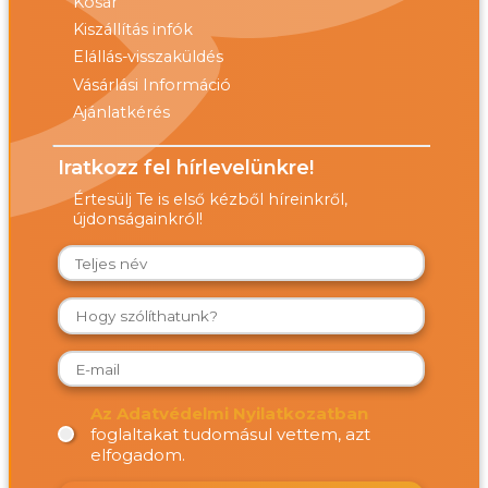
Kosár
Kiszállítás infók
Elállás-visszaküldés
Vásárlási Információ
Ajánlatkérés
Iratkozz fel hírlevelünkre!
Értesülj Te is első kézből híreinkről,
újdonságainkról!
Az Adatvédelmi Nyilatkozatban
foglaltakat tudomásul vettem, azt
elfogadom.