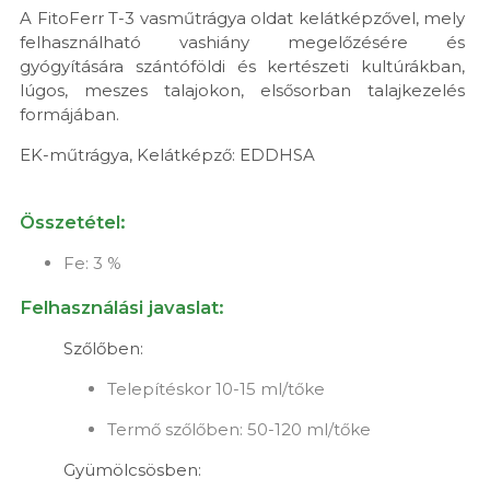
A FitoFerr T-3 vasműtrágya oldat kelátképzővel, mely
felhasználható vashiány megelőzésére és
gyógyítására szántóföldi és kertészeti kultúrákban,
lúgos, meszes talajokon, elsősorban talajkezelés
formájában.
EK-műtrágya, Kelátképző: EDDHSA
Összetétel:
Fe: 3 %
Felhasználási javaslat:
Szőlőben:
Telepítéskor 10-15 ml/tőke
Termő szőlőben: 50-120 ml/tőke
Gyümölcsösben: