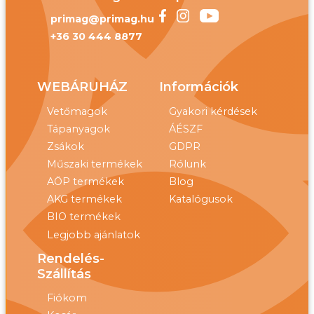
primag@primag.hu
+36 30 444 8877
WEBÁRUHÁZ
Információk
Vetőmagok
Gyakori kérdések
Tápanyagok
ÁÉSZF
Zsákok
GDPR
Műszaki termékek
Rólunk
AÖP termékek
Blog
AKG termékek
Katalógusok
BIO termékek
Legjobb ajánlatok
Rendelés-
Szállítás
Fiókom