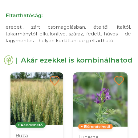
Eltarthatóság:
eredeti, zárt csomagolásban, ételtől, italtól,
takarmánytól elkülönítve, száraz, fedett, hűvös – de
fagymentes – helyen korlátlan ideig eltartható.
| Akár ezekkel is kombinálhatod
Rendelhető
Előrendelhető
Búza
Lucerna