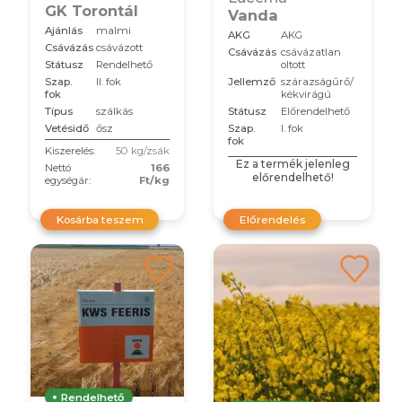
GK Torontál
Vanda
Ajánlás
malmi
AKG
AKG
Csávázás
csávázott
Csávázás
csávázatlan
Státusz
Rendelhető
oltott
Szap.
II. fok
Jellemző
szárazságűrő/
fok
kékvirágú
Típus
szálkás
Státusz
Előrendelhető
Vetésidő
ősz
Szap.
I. fok
fok
Kiszerelés:
50 kg/zsák
Ez a termék jelenleg
Nettó
166
előrendelhető!
egységár:
Ft/kg
Kosárba teszem
Előrendelés
Rendelhető