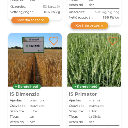
Vetésidő
ősz
Kiszerelés:
50 kg/zsák
Nettó egységár:
166 Ft/kg
Kiszerelés:
500 kg/big-bag
Nettó egységár:
188 Ft/kg
Kosárba teszem
Kosárba teszem
Rendelhető
Rendelhető
IS Dimenzio
IS Primator
Ajánlás
prémium
Ajánlás
malmi
Csávázás
csávázott
Csávázás
csávázott
Szap. fok
II. fok
Szap. fok
II. fok
Típus
tar
Típus
szálkás
Vetésidő
ősz
Vetésidő
ősz