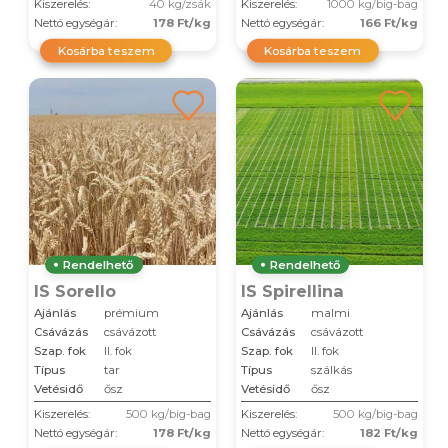
Kiszerelés:
40 kg/zsák
Kiszerelés:
1000 kg/big-bag
Nettó egységár:
178 Ft/kg
Nettó egységár:
166 Ft/kg
Kosárba teszem
Kosárba teszem
Rendelhető
Rendelhető
IS Sorello
IS Spirellina
Ajánlás
prémium
Ajánlás
malmi
Csávázás
csávázott
Csávázás
csávázott
Szap. fok
II. fok
Szap. fok
II. fok
Típus
tar
Típus
szálkás
Vetésidő
ősz
Vetésidő
ősz
Kiszerelés:
500 kg/big-bag
Kiszerelés:
500 kg/big-bag
Nettó egységár:
178 Ft/kg
Nettó egységár:
182 Ft/kg