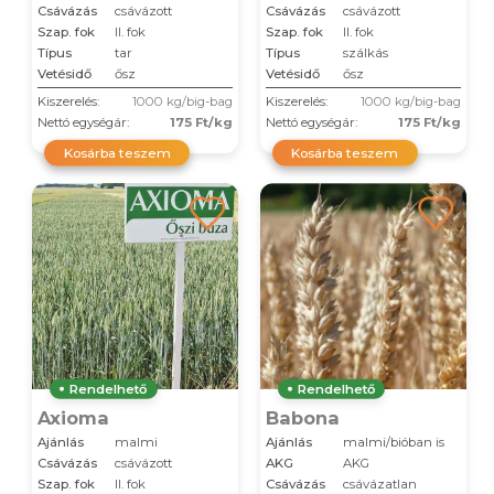
Csávázás
csávázott
Csávázás
csávázott
Szap. fok
II. fok
Szap. fok
II. fok
Típus
tar
Típus
szálkás
Vetésidő
ősz
Vetésidő
ősz
Kiszerelés:
1000 kg/big-bag
Kiszerelés:
1000 kg/big-bag
Nettó egységár:
175 Ft/kg
Nettó egységár:
175 Ft/kg
Kosárba teszem
Kosárba teszem
Rendelhető
Rendelhető
Axioma
Babona
Ajánlás
malmi
Ajánlás
malmi/bióban is
Csávázás
csávázott
AKG
AKG
Szap. fok
II. fok
Csávázás
csávázatlan