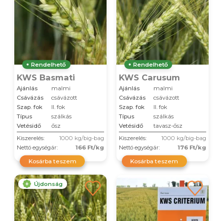
Rendelhető
Rendelhető
KWS Basmati
KWS Carusum
Ajánlás
malmi
Ajánlás
malmi
Csávázás
csávázott
Csávázás
csávázott
Szap. fok
II. fok
Szap. fok
II. fok
Típus
szálkás
Típus
szálkás
Vetésidő
ősz
Vetésidő
tavasz-ősz
Kiszerelés:
1000 kg/big-bag
Kiszerelés:
1000 kg/big-bag
Nettó egységár:
166 Ft/kg
Nettó egységár:
176 Ft/kg
Kosárba teszem
Kosárba teszem
Újdonság