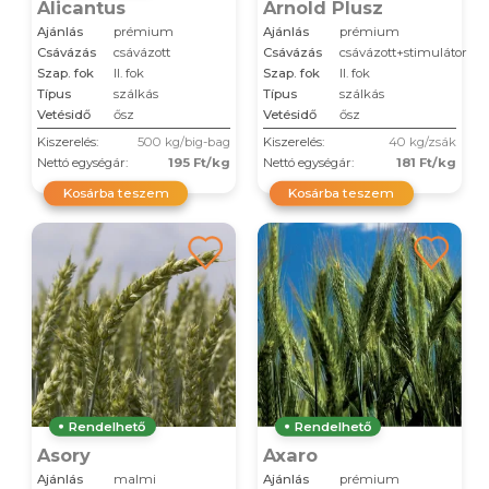
Alicantus
Arnold Plusz
Ajánlás
prémium
Ajánlás
prémium
Csávázás
csávázott
Csávázás
csávázott+stimulátor
Szap. fok
II. fok
Szap. fok
II. fok
Típus
szálkás
Típus
szálkás
Vetésidő
ősz
Vetésidő
ősz
Kiszerelés:
500 kg/big-bag
Kiszerelés:
40 kg/zsák
Nettó egységár:
195 Ft/kg
Nettó egységár:
181 Ft/kg
Kosárba teszem
Kosárba teszem
Rendelhető
Rendelhető
Asory
Axaro
Ajánlás
malmi
Ajánlás
prémium