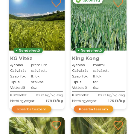
Újdonság
Rendelhető
Rendelhető
KG Vitéz
King Kong
Ajánlás
prémium
Ajánlás
malmi
Csávázás
csávázott
Csávázás
csávázott
Szap. fok
II. fok
Szap. fok
II. fok
Típus
szálkás
Típus
tar
Vetésidő
ősz
Vetésidő
ősz
Kiszerelés:
1000 kg/big-bag
Kiszerelés:
1000 kg/big-bag
Nettó egységár:
179 Ft/kg
Nettó egységár:
175 Ft/kg
Kosárba teszem
Kosárba teszem