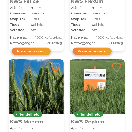
KWS Felice
KWS Flexum
Ajánlás
malmi
Ajánlás
malmi
Csávázás
csávázott
Csávázás
csávázott
Szap. fok
II. fok
Szap. fok
II. fok
Típus
szálkás
Típus
szálkás
Vetésidő
ősz
Vetésidő
ősz
Kiszerelés:
1000 kg/big-bag
Kiszerelés:
1000 kg/big-bag
Nettó egységár:
176 Ft/kg
Nettó egységár:
171 Ft/kg
Kosárba teszem
Kosárba teszem
Rendelhető
Rendelhető
KWS Modern
KWS Peplum
Ajánlás
malmi
Ajánlás
malmi