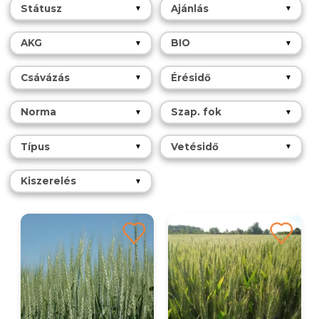
Státusz
Ajánlás
▼
▼
AKG
BIO
▼
▼
Csávázás
Érésidő
▼
▼
Norma
Szap. fok
▼
▼
Típus
Vetésidő
▼
▼
Kiszerelés
▼