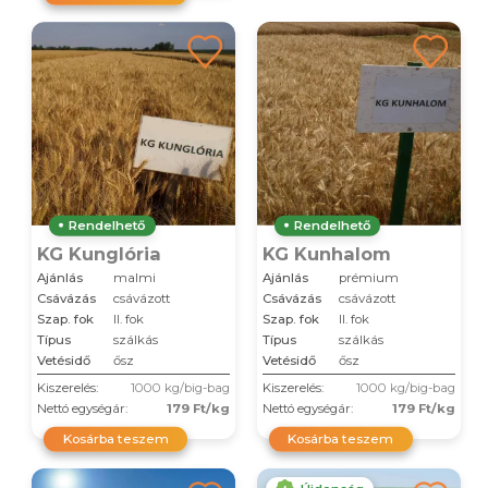
Rendelhető
Rendelhető
KG Kunglória
KG Kunhalom
Ajánlás
malmi
Ajánlás
prémium
Csávázás
csávázott
Csávázás
csávázott
Szap. fok
II. fok
Szap. fok
II. fok
Típus
szálkás
Típus
szálkás
Vetésidő
ősz
Vetésidő
ősz
Kiszerelés:
1000 kg/big-bag
Kiszerelés:
1000 kg/big-bag
Nettó egységár:
179 Ft/kg
Nettó egységár:
179 Ft/kg
Kosárba teszem
Kosárba teszem