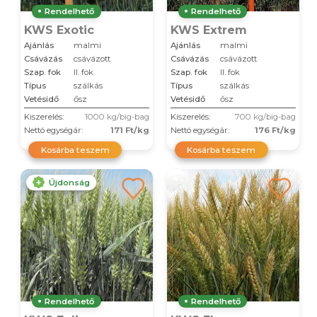
Rendelhető
Rendelhető
KWS Exotic
KWS Extrem
Ajánlás
malmi
Ajánlás
malmi
Csávázás
csávázott
Csávázás
csávázott
Szap. fok
II. fok
Szap. fok
II. fok
Típus
szálkás
Típus
szálkás
Vetésidő
ősz
Vetésidő
ősz
Kiszerelés:
1000 kg/big-bag
Kiszerelés:
700 kg/big-bag
Nettó egységár:
171 Ft/kg
Nettó egységár:
176 Ft/kg
Kosárba teszem
Kosárba teszem
Újdonság
Rendelhető
Rendelhető