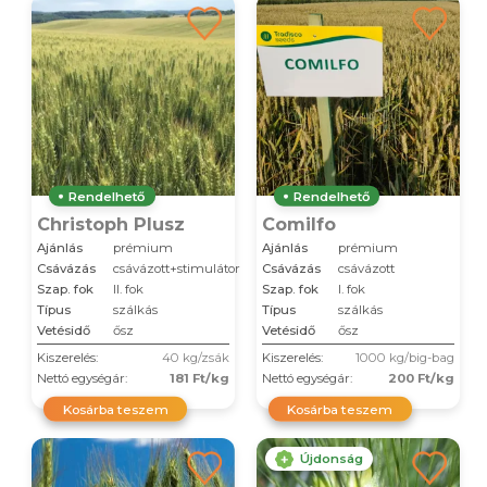
Rendelhető
Rendelhető
Christoph Plusz
Comilfo
Ajánlás
prémium
Ajánlás
prémium
Csávázás
csávázott+stimulátor
Csávázás
csávázott
Szap. fok
II. fok
Szap. fok
I. fok
Típus
szálkás
Típus
szálkás
Vetésidő
ősz
Vetésidő
ősz
Kiszerelés:
40 kg/zsák
Kiszerelés:
1000 kg/big-bag
Nettó egységár:
181 Ft/kg
Nettó egységár:
200 Ft/kg
Kosárba teszem
Kosárba teszem
Újdonság