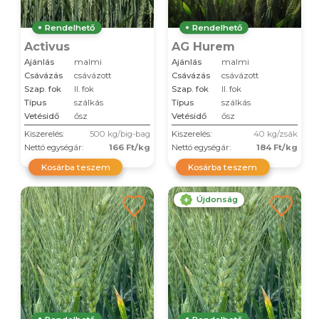
Rendelhető
Rendelhető
Activus
AG Hurem
Ajánlás
malmi
Ajánlás
malmi
Csávázás
csávázott
Csávázás
csávázott
Szap. fok
II. fok
Szap. fok
II. fok
Típus
szálkás
Típus
szálkás
Vetésidő
ősz
Vetésidő
ősz
Kiszerelés:
500 kg/big-bag
Kiszerelés:
40 kg/zsák
Nettó egységár:
166 Ft/kg
Nettó egységár:
184 Ft/kg
Kosárba teszem
Kosárba teszem
Újdonság