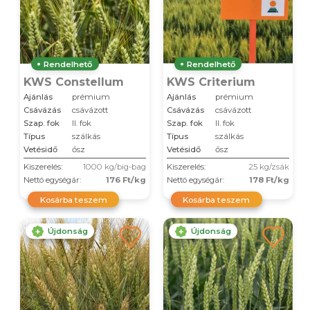
Rendelhető
Rendelhető
KWS Constellum
KWS Criterium
Ajánlás
prémium
Ajánlás
prémium
Csávázás
csávázott
Csávázás
csávázott
Szap. fok
II. fok
Szap. fok
II. fok
Típus
szálkás
Típus
szálkás
Vetésidő
ősz
Vetésidő
ősz
Kiszerelés:
1000 kg/big-bag
Kiszerelés:
25 kg/zsák
Nettó egységár:
176 Ft/kg
Nettó egységár:
178 Ft/kg
Kosárba teszem
Kosárba teszem
Újdonság
Újdonság