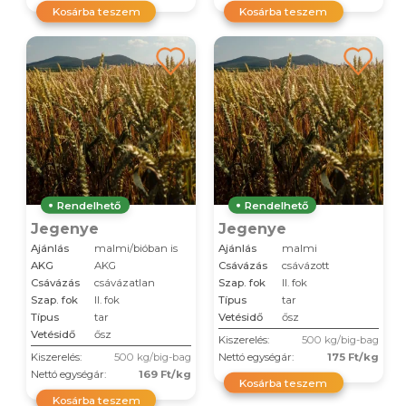
Kosárba teszem
Kosárba teszem
Rendelhető
Rendelhető
Jegenye
Jegenye
Ajánlás
malmi/bióban is
Ajánlás
malmi
AKG
AKG
Csávázás
csávázott
Csávázás
csávázatlan
Szap. fok
II. fok
Szap. fok
II. fok
Típus
tar
Típus
tar
Vetésidő
ősz
Vetésidő
ősz
Kiszerelés:
500 kg/big-bag
Kiszerelés:
500 kg/big-bag
Nettó egységár:
175 Ft/kg
Nettó egységár:
169 Ft/kg
Kosárba teszem
Kosárba teszem