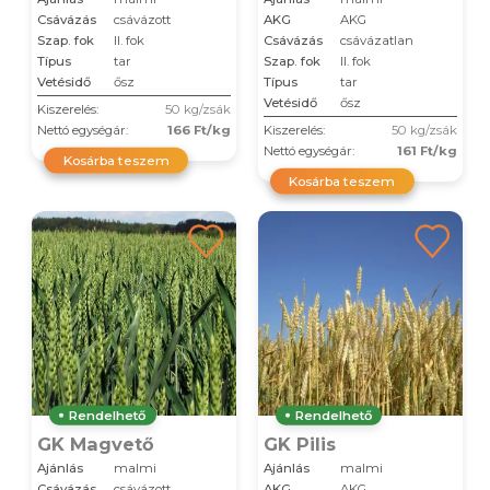
Csávázás
csávázott
AKG
AKG
Szap. fok
II. fok
Csávázás
csávázatlan
Típus
tar
Szap. fok
II. fok
Vetésidő
ősz
Típus
tar
Vetésidő
ősz
Kiszerelés:
50 kg/zsák
Nettó egységár:
166 Ft/kg
Kiszerelés:
50 kg/zsák
Nettó egységár:
161 Ft/kg
Kosárba teszem
Kosárba teszem
Rendelhető
Rendelhető
GK Magvető
GK Pilis
Ajánlás
malmi
Ajánlás
malmi
Csávázás
csávázott
AKG
AKG