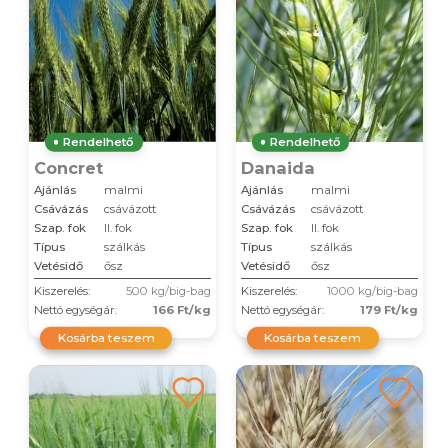
Rendelhető
Rendelhető
Concret
Danaida
Ajánlás
malmi
Ajánlás
malmi
Csávázás
csávázott
Csávázás
csávázott
Szap. fok
II. fok
Szap. fok
II. fok
Típus
szálkás
Típus
szálkás
Vetésidő
ősz
Vetésidő
ősz
Kiszerelés:
500 kg/big-bag
Kiszerelés:
1000 kg/big-bag
Nettó egységár:
166 Ft/kg
Nettó egységár:
179 Ft/kg
Kosárba teszem
Kosárba teszem