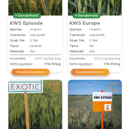
Rendelhető
Rendelhető
KWS Episode
KWS Europe
Ajánlás
malmi
Ajánlás
malmi
Csávázás
csávázott
Csávázás
csávázott
Szap. fok
II. fok
Szap. fok
II. fok
Típus
szálkás
Típus
tar
Vetésidő
ősz
Vetésidő
ősz
Kiszerelés:
1000 kg/big-bag
Kiszerelés:
1000 kg/big-bag
Nettó egységár:
176 Ft/kg
Nettó egységár:
176 Ft/kg
Kosárba teszem
Kosárba teszem