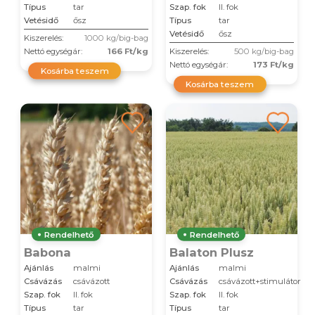
Típus
tar
Szap. fok
II. fok
Vetésidő
ősz
Típus
tar
Vetésidő
ősz
Kiszerelés:
1000 kg/big-bag
Nettó egységár:
166 Ft/kg
Kiszerelés:
500 kg/big-bag
Nettó egységár:
173 Ft/kg
Kosárba teszem
Kosárba teszem
Rendelhető
Rendelhető
Babona
Balaton Plusz
Ajánlás
malmi
Ajánlás
malmi
Csávázás
csávázott
Csávázás
csávázott+stimulátor
Szap. fok
II. fok
Szap. fok
II. fok
Típus
tar
Típus
tar