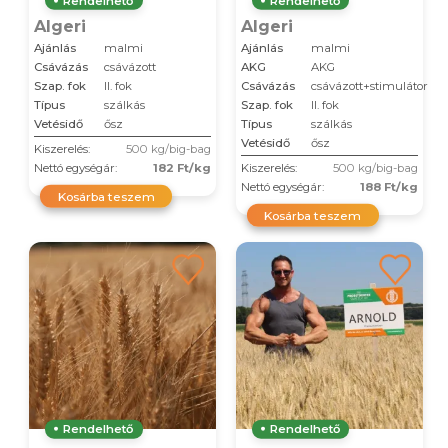
Rendelhető
Rendelhető
Algeri
Algeri
Ajánlás
malmi
Ajánlás
malmi
Csávázás
csávázott
AKG
AKG
Szap. fok
II. fok
Csávázás
csávázott+stimulátor
Típus
szálkás
Szap. fok
II. fok
Vetésidő
ősz
Típus
szálkás
Vetésidő
ősz
Kiszerelés:
500 kg/big-bag
Nettó egységár:
182 Ft/kg
Kiszerelés:
500 kg/big-bag
Nettó egységár:
188 Ft/kg
Kosárba teszem
Kosárba teszem
Rendelhető
Rendelhető