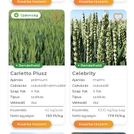
Kosárba teszem
Kosárba teszem
Újdonság
Rendelhető
Rendelhető
Carletto Plusz
Celebrity
Ajánlás
prémium
Ajánlás
malmi
Csávázás
csávázott+stimulátor
Csávázás
csávázott
Szap. fok
II. fok
Szap. fok
II. fok
Típus
szálkás
Típus
szálkás
Vetésidő
ősz
Vetésidő
ősz
Kiszerelés:
40 kg/zsák
Kiszerelés:
1000 kg/big-bag
Nettó egységár:
193 Ft/kg
Nettó egységár:
179 Ft/kg
Kosárba teszem
Kosárba teszem