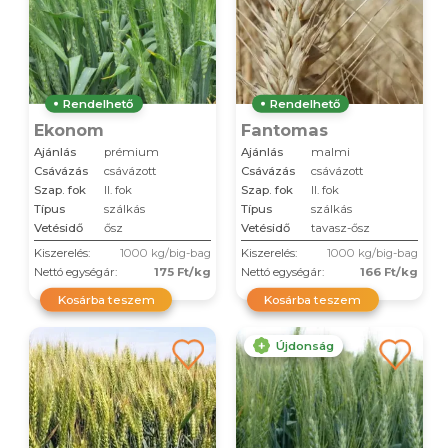
Rendelhető
Rendelhető
Ekonom
Fantomas
Ajánlás
prémium
Ajánlás
malmi
Csávázás
csávázott
Csávázás
csávázott
Szap. fok
II. fok
Szap. fok
II. fok
Típus
szálkás
Típus
szálkás
Vetésidő
ősz
Vetésidő
tavasz-ősz
Kiszerelés:
1000 kg/big-bag
Kiszerelés:
1000 kg/big-bag
Nettó egységár:
175 Ft/kg
Nettó egységár:
166 Ft/kg
Kosárba teszem
Kosárba teszem
Újdonság