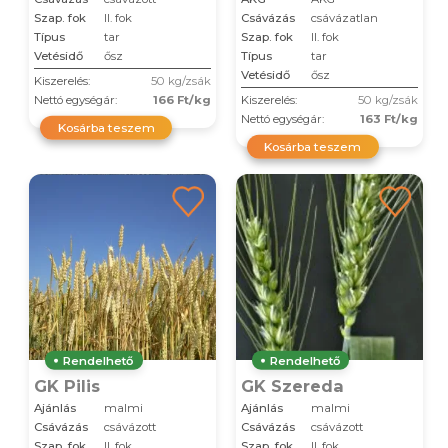
Szap. fok
II. fok
Csávázás
csávázatlan
Típus
tar
Szap. fok
II. fok
Vetésidő
ősz
Típus
tar
Vetésidő
ősz
Kiszerelés:
50 kg/zsák
Nettó egységár:
166 Ft/kg
Kiszerelés:
50 kg/zsák
Nettó egységár:
163 Ft/kg
Kosárba teszem
Kosárba teszem
Rendelhető
Rendelhető
GK Pilis
GK Szereda
Ajánlás
malmi
Ajánlás
malmi
Csávázás
csávázott
Csávázás
csávázott
Szap. fok
II. fok
Szap. fok
II. fok