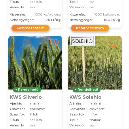
Típus
szálkás
Típus
tar
Vetésidő
ősz
Vetésidő
ősz
Kiszerelés:
1000 kg/big-bag
Kiszerelés:
1000 kg/big-bag
Nettó egységár:
176 Ft/kg
Nettó egységár:
166 Ft/kg
Kosárba teszem
Kosárba teszem
Rendelhető
Rendelhető
KWS Silverio
KWS Solehio
Ajánlás
malmi
Ajánlás
malmi
Csávázás
csávázott
Csávázás
csávázott
Szap. fok
II. fok
Szap. fok
II. fok
Típus
szálkás
Típus
szálkás
Vetésidő
ősz
Vetésidő
ősz