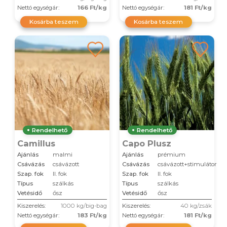
Nettó egységár:
166 Ft/kg
Nettó egységár:
181 Ft/kg
Kosárba teszem
Kosárba teszem
Rendelhető
Rendelhető
Camillus
Capo Plusz
Ajánlás
malmi
Ajánlás
prémium
Csávázás
csávázott
Csávázás
csávázott+stimulátor
Szap. fok
II. fok
Szap. fok
II. fok
Típus
szálkás
Típus
szálkás
Vetésidő
ősz
Vetésidő
ősz
Kiszerelés:
1000 kg/big-bag
Kiszerelés:
40 kg/zsák
Nettó egységár:
183 Ft/kg
Nettó egységár:
181 Ft/kg