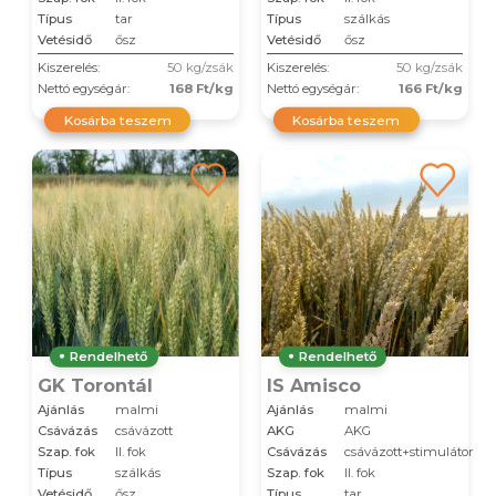
Típus
tar
Típus
szálkás
Vetésidő
ősz
Vetésidő
ősz
Kiszerelés:
50 kg/zsák
Kiszerelés:
50 kg/zsák
Nettó egységár:
168 Ft/kg
Nettó egységár:
166 Ft/kg
Kosárba teszem
Kosárba teszem
Rendelhető
Rendelhető
GK Torontál
IS Amisco
Ajánlás
malmi
Ajánlás
malmi
Csávázás
csávázott
AKG
AKG
Szap. fok
II. fok
Csávázás
csávázott+stimulátor
Típus
szálkás
Szap. fok
II. fok
Vetésidő
ősz
Típus
tar