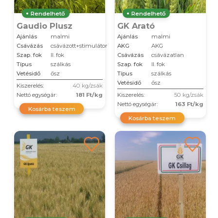
Rendelhető
Rendelhető
Gaudio Plusz
GK Arató
Ajánlás
malmi
Ajánlás
malmi
Csávázás
csávázott+stimulátor
AKG
AKG
Szap. fok
II. fok
Csávázás
csávázatlan
Típus
szálkás
Szap. fok
II. fok
Vetésidő
ősz
Típus
szálkás
Vetésidő
ősz
Kiszerelés:
40 kg/zsák
Nettó egységár:
181 Ft/kg
Kiszerelés:
50 kg/zsák
Nettó egységár:
163 Ft/kg
Kosárba teszem
Kosárba teszem