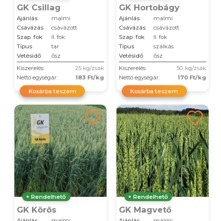
GK Csillag
GK Hortobágy
Ajánlás
malmi
Ajánlás
malmi
Csávázás
csávázott
Csávázás
csávázott
Szap. fok
II. fok
Szap. fok
II. fok
Típus
tar
Típus
szálkás
Vetésidő
ősz
Vetésidő
ősz
Kiszerelés:
25 kg/zsák
Kiszerelés:
50 kg/zsák
Nettó egységár:
183 Ft/kg
Nettó egységár:
170 Ft/kg
Kosárba teszem
Kosárba teszem
Rendelhető
Rendelhető
GK Körös
GK Magvető
Ajánlás
malmi
Ajánlás
malmi