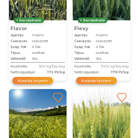
Rendelhető
Rendelhető
Flavor
Flexy
Ajánlás
malmi
Ajánlás
malmi
Csávázás
csávázott
Csávázás
csávázott
Szap. fok
II. fok
Szap. fok
II. fok
Típus
szálkás
Típus
szálkás
Vetésidő
ősz
Vetésidő
ősz
Kiszerelés:
500 kg/big-bag
Kiszerelés:
1000 kg/big-bag
Nettó egységár:
172 Ft/kg
Nettó egységár:
179 Ft/kg
Kosárba teszem
Kosárba teszem