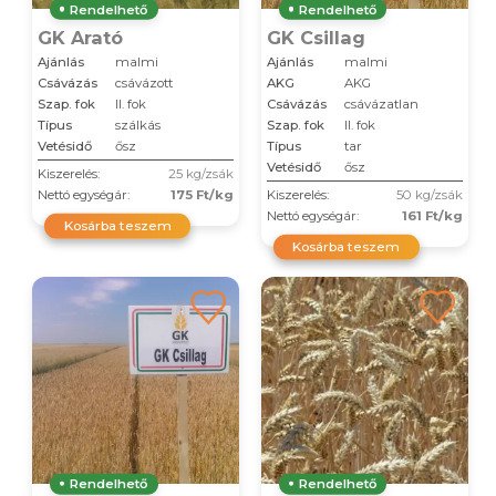
Rendelhető
Rendelhető
GK Arató
GK Csillag
Ajánlás
malmi
Ajánlás
malmi
Csávázás
csávázott
AKG
AKG
Szap. fok
II. fok
Csávázás
csávázatlan
Típus
szálkás
Szap. fok
II. fok
Vetésidő
ősz
Típus
tar
Vetésidő
ősz
Kiszerelés:
25 kg/zsák
Nettó egységár:
175 Ft/kg
Kiszerelés:
50 kg/zsák
Nettó egységár:
161 Ft/kg
Kosárba teszem
Kosárba teszem
Rendelhető
Rendelhető