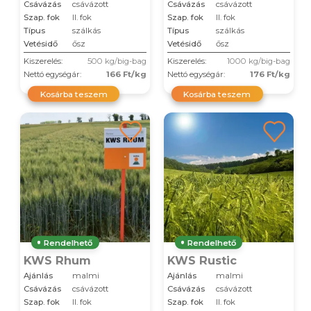
Csávázás
csávázott
Csávázás
csávázott
Szap. fok
II. fok
Szap. fok
II. fok
Típus
szálkás
Típus
szálkás
Vetésidő
ősz
Vetésidő
ősz
Kiszerelés:
500 kg/big-bag
Kiszerelés:
1000 kg/big-bag
Nettó egységár:
166 Ft/kg
Nettó egységár:
176 Ft/kg
Kosárba teszem
Kosárba teszem
Rendelhető
Rendelhető
KWS Rhum
KWS Rustic
Ajánlás
malmi
Ajánlás
malmi
Csávázás
csávázott
Csávázás
csávázott
Szap. fok
II. fok
Szap. fok
II. fok