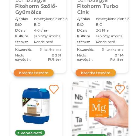
Fitohorm Szőlő-
Fitohorm Turbo
Gyümölcs
Cink
Ajánlás
növénykondícionáló
Ajánlás
növénykondícionáló
BIO
BIO
BIO
BIO
Dózis
4-5 l/ha
Dózis
2-5 l/ha
Kultúra
szőlő/gyümölcs
Kultúra
szőlő/gyümölcs
Státusz
Rendelhető
Státusz
Rendelhető
Kiszerelés:
5 liter/kanna
Kiszerelés:
5 liter/kanna
Nettó
2 231
Nettó
2 114
egységár:
Ft/liter
egységár:
Ft/liter
Kosárba teszem
Kosárba teszem
Rendelhető