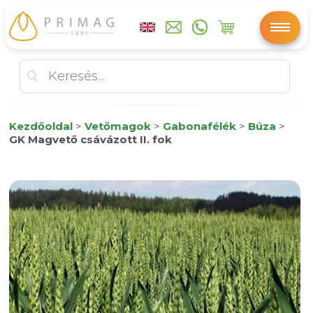
Kezdőoldal
>
Vetőmagok
>
Gabonafélék
>
Búza
>
GK Magvető csávázott II. fok