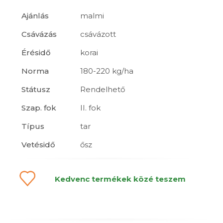
Ajánlás
malmi
Csávázás
csávázott
Érésidő
korai
Norma
180-220 kg/ha
Státusz
Rendelhető
Szap. fok
II. fok
Típus
tar
Vetésidő
ősz
Kedvenc termékek közé teszem