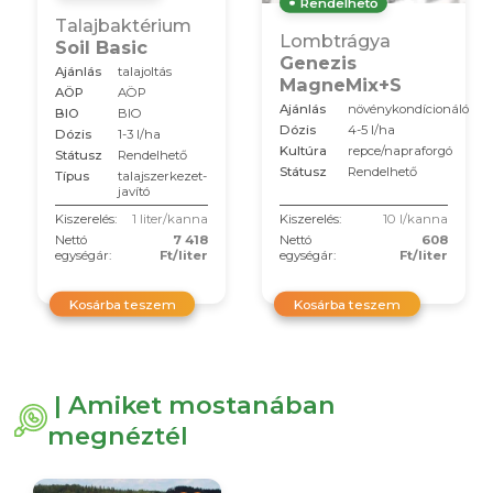
Rendelhető
Talajbaktérium
Lombtrágya
Soil Basic
Genezis
Ajánlás
talajoltás
MagneMix+S
AÖP
AÖP
Ajánlás
növénykondícionáló
BIO
BIO
Dózis
4-5 l/ha
Dózis
1-3 l/ha
Kultúra
repce/napraforgó
Státusz
Rendelhető
Státusz
Rendelhető
Típus
talajszerkezet-
javító
Kiszerelés:
1 liter/kanna
Kiszerelés:
10 l/kanna
Nettó
7 418
Nettó
608
egységár:
Ft/liter
egységár:
Ft/liter
Kosárba teszem
Kosárba teszem
| Amiket mostanában
megnéztél