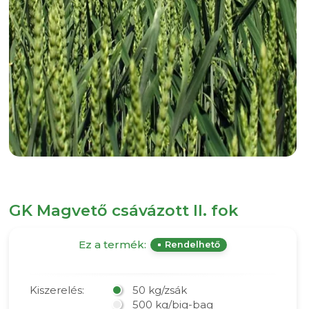
GK Magvető csávázott II. fok
Ez a termék:
Rendelhető
Kiszerelés:
50 kg/zsák
500 kg/big-bag