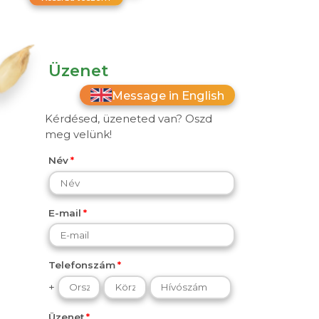
Üzenet
Message in English
Kérdésed, üzeneted van? Oszd
meg velünk!
Név
E-mail
Telefonszám
+
Üzenet