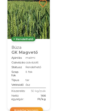
Rendelhető
Búza
GK Magvető
Ajánlás
malmi
Csávázás
csávázott
Státusz
Rendelhető
Szap.
II. fok
fok
Típus
tar
Vetésidő
ősz
Kiszerelés:
50 kg/zsák
Nettó
166
egységár:
Ft/kg
Kosárba teszem