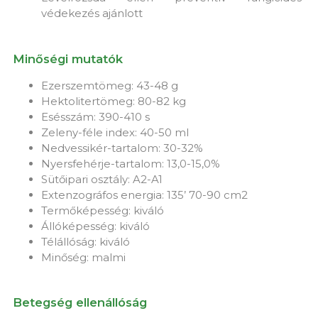
védekezés ajánlott
Minőségi mutatók
Ezerszemtömeg: 43-48 g
Hektolitertömeg: 80-82 kg
Esésszám: 390-410 s
Zeleny-féle index: 40-50 ml
Nedvessikér-tartalom: 30-32%
Nyersfehérje-tartalom: 13,0-15,0%
Sütőipari osztály: A2-A1
Extenzográfos energia: 135’ 70-90 cm2
Termőképesség: kiváló
Állóképesség: kiváló
Télállóság: kiváló
Minőség: malmi
Betegség ellenállóság