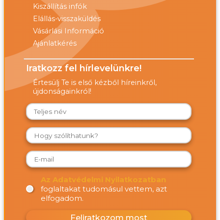
Kiszállítás infók
Elállás-visszaküldés
Vásárlási Információ
Ajánlatkérés
Iratkozz fel hírlevelünkre!
Értesülj Te is első kézből híreinkről,
újdonságainkról!
Az Adatvédelmi Nyilatkozatban
foglaltakat tudomásul vettem, azt
elfogadom.
Feliratkozom most