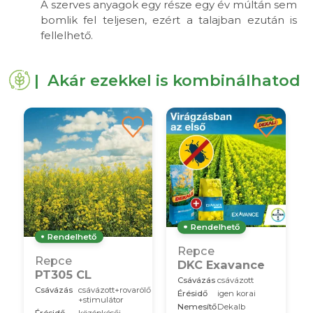
A szerves anyagok egy része egy év múltán sem
bomlik fel teljesen, ezért a talajban ezután is
fellelhető.
| Akár ezekkel is kombinálhatod
Rendelhető
Rendelhető
Repce
Repce
DKC Exavance
PT305 CL
Csávázás
csávázott
Csávázás
csávázott+rovarölő
Érésidő
igen korai
+stimulátor
Nemesítő
Dekalb
Érésidő
középkésői