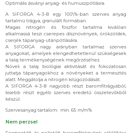
Optimális ásványi anyag- és humuszpótlásra.
A SIFORGA 4-3-8 egy 100\%-ban szerves anyag
tartalmú trágya, granulált formában.
Magas nitrogén és foszfor tartalma kiválóan
alkalmassá teszi cserepes dísznövények, örökzöldek,
cserjék tápanyag-utánpótlására.
A SIFORGA nagy arányban tartalmaz szerves
anyagokat, amelyek elengedhetetlenül szükségesek
a talaj termékenységének megőrzéséhez.
Növeli a talaj biológiai aktivitását és fokozatosan
juttatja tápanyagokhoz a növényeket a termesztés
alatt. Meggátolja a nitrogén kilúgozódását.
A SIFORGA 4-3-8 nagyobb részt baromfitrágyából,
kisebb részt egyéb szerves eredetű összetevőkből
készül.
Szervesanyag tartalom: min. 65 m/m%
Nem perzsel
Fermentált és pelletált baromfitrágyáink előállítása