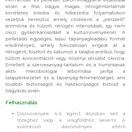
során a friss trágya magas nitrogéntartalmát
kíméletes érlelési és hőkezelési folyamatokon
vezetjük keresztül, amely csökkenti a „perzselő”
ammónia és túlzott nitrogén intenzitását, így nem
okoz gyökérkárosodást a kultúrnövényeknél. A
pelletálás egységes, lassú tápanyagleadású formát
eredményez, amely fokozatosan engedi át a
nitrogént, foszfort és káliumot a talajba anélkül, hogy
túlzott koncentrációt vagy növényi sérülést okozna.
Emellett a szervesanyag-tartalom és a huminsavak
aktív mikrobiológiai lebomlása javítja a
talajszerkezetet és a tápanyag-felvehetőséget, ami
további biztonságot és hatékonyságot biztosít a
trágyázás során.
Felhasználás
Dísznövények: 4-6 kg/m3 dózisban kell a
tőzeghez vagy a virágföldhöz keverni. A
különböző dísznövények eltérő