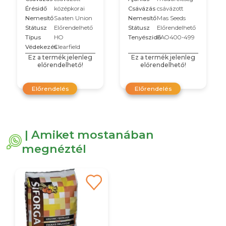
Érésidő
középkorai
Csávázás
csávázott
Nemesítő
Saaten Union
Nemesítő
Mas Seeds
Státusz
Előrendelhető
Státusz
Előrendelhető
Típus
HO
Tenyészidő
FAO400-499
Védekezés
Clearfield
Ez a termék jelenleg
Ez a termék jelenleg
előrendelhető!
előrendelhető!
Előrendelés
Előrendelés
| Amiket mostanában
megnéztél