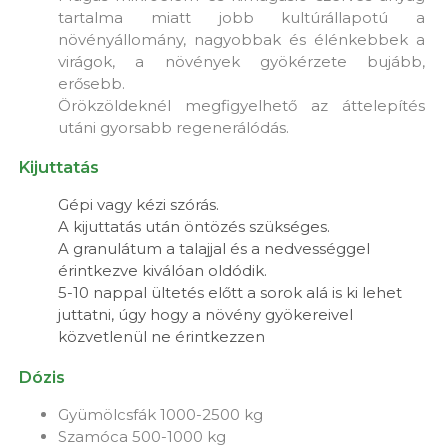
tartalma miatt jobb kultúrállapotú a
növényállomány, nagyobbak és élénkebbek a
virágok, a növények gyökérzete bujább,
erősebb.
Örökzöldeknél megfigyelhető az áttelepítés
utáni gyorsabb regenerálódás.
Kijuttatás
Gépi vagy kézi szórás.
A kijuttatás után öntözés szükséges.
A granulátum a talajjal és a nedvességgel
érintkezve kiválóan oldódik.
5-10 nappal ültetés előtt a sorok alá is ki lehet
juttatni, úgy hogy a növény gyökereivel
közvetlenül ne érintkezzen
Dózis
Gyümölcsfák 1000-2500 kg
Szamóca 500-1000 kg