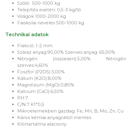
Szőlő: 500-1000 kg
Telepítés esetén: 0,5-3 kg/tő
Virágok 1000-2000 kg
Faiskolai nevelés 500-1000 kg
Technikai adatok
Frakció: 1-2 mm
Száraz anyag:90,00% Szerves anyag: 65,00%
Nitrogén (összesen):5,00% Nitrogén
szerves:4,60%
Foszfor (P2O5):3,00%
Kálium (K2O):8,00%
Magnézium (MgO):0,80%
Kalcium (CaO):6,50%
PH:7
C/N:7 K1*0,5
Mikroelemekben gazdag: Fe, Mn, B, Mo, Zn, Cu
Káros kémiai anyagoktól mentes
Klórtartalma alacsony