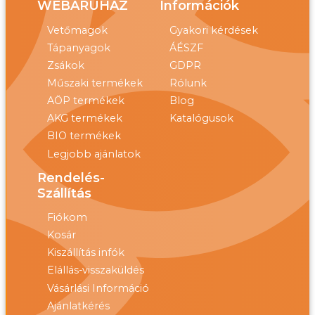
WEBÁRUHÁZ
Információk
Vetőmagok
Gyakori kérdések
Tápanyagok
ÁÉSZF
Zsákok
GDPR
Műszaki termékek
Rólunk
AÖP termékek
Blog
AKG termékek
Katalógusok
BIO termékek
Legjobb ajánlatok
Rendelés-
Szállítás
Fiókom
Kosár
Kiszállítás infók
Elállás-visszaküldés
Vásárlási Információ
Ajánlatkérés