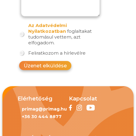
Az Adatvédelmi
Nyilatkozatban
foglaltakat
tudomásul vettem, azt
elfogadom.
Feliratkozom a hírlevélre
Üzenet elküldése
Elérhetőség
Kapcsolat
primag@primag.hu
+36 30 444 8877