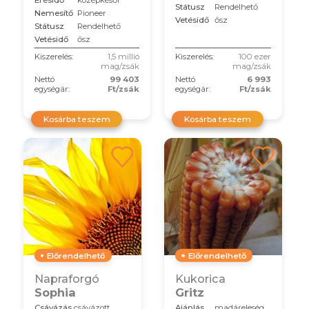
Státusz
Rendelhető
Nemesítő
Pioneer
Vetésidő
ősz
Státusz
Rendelhető
Vetésidő
ősz
Kiszerelés:
1,5 millió
Kiszerelés:
100 ezer
mag/zsák
mag/zsák
Nettó
99 403
Nettó
6 993
egységár:
Ft/zsák
egységár:
Ft/zsák
Kosárba teszem
Kosárba teszem
Előrendelhető
Előrendelhető
Napraforgó
Kukorica
Sophia
Gritz
Csávázás
csávázott
Ajánlás
madáreleség