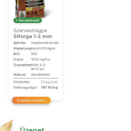
Rendelhető
Szervestrágya
Siforga 1-2 mm
Ajánlás
talajkondícionáló
Alapanyag
baromfitrágya
BIO
BIO
Dózis
1000 kg/ha
Összetétel
NPK 4-3-
8+7CaO
Státusz
Rendelhető
Kiszerelés:
25 kg/zsák
Nettó egységár:
187 Ft/kg
Kosárba teszem
Üzenet