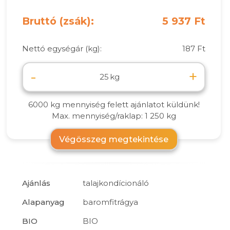
Bruttó (zsák):
5 937 Ft
Nettó egységár (kg):
187 Ft
-
+
kg
6000 kg mennyiség felett ajánlatot küldünk!
Max. mennyiség/raklap: 1 250 kg
Végösszeg megtekintése
Ajánlás
talajkondícionáló
Alapanyag
baromfitrágya
BIO
BIO