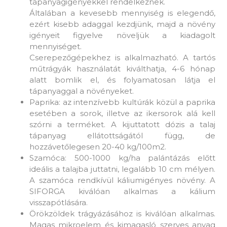
tápanyagigényekkel rendelkeznek.
Általában a kevesebb mennyiség is elegendő,
ezért kisebb adaggal kezdjünk, majd a növény
igényeit figyelve növeljük a kiadagolt
mennyiséget.
Cserepezőgépekhez is alkalmazható. A tartós
műtrágyák használatát kiválthatja, 4-6 hónap
alatt bomlik el, és folyamatosan látja el
tápanyaggal a növényeket.
Paprika: az intenzívebb kultúrák közül a paprika
esetében a sorok, illetve az ikersorok alá kell
szórni a terméket. A kijuttatott dózis a talaj
tápanyag ellátottságától függ, de
hozzávetőlegesen 20-40 kg/100m2.
Szamóca: 500-1000 kg/ha palántázás előtt
ideális a talajba juttatni, legalább 10 cm mélyen.
A szamóca rendkívül káliumigényes növény. A
SIFORGA kiválóan alkalmas a kálium
visszapótlására.
Örökzöldek trágyázásához is kiválóan alkalmas.
Magas mikroelem és kimagasló szerves anyag