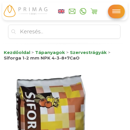
Kezdőoldal
>
Tápanyagok
>
Szervestrágyák
>
Siforga 1-2 mm NPK 4-3-8+7CaO