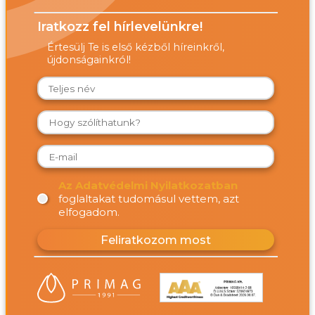
Iratkozz fel hírlevelünkre!
Értesülj Te is első kézből híreinkről,
újdonságainkról!
Az Adatvédelmi Nyilatkozatban
foglaltakat tudomásul vettem, azt
elfogadom.
Feliratkozom most