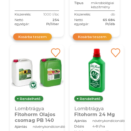
Típus
mikrobiológiai
készítmény
Kiszerelés:
1000 l/ibc
Kiszerelés:
db
Nettó
254
Nettó
65 684
egységár:
Ft/liter
egységár:
Ft/db
Kosárba teszem
Kosárba teszem
Rendelhető
Rendelhető
Lombtrágya
Lombtrágya
Fitohorm Olajos
Fitohorm 24 Mg
csomag PB 140
Ajánlás
növénykondícionáló
Dózis
4-8 l/ha
Ajánlás
növénykondícionáló