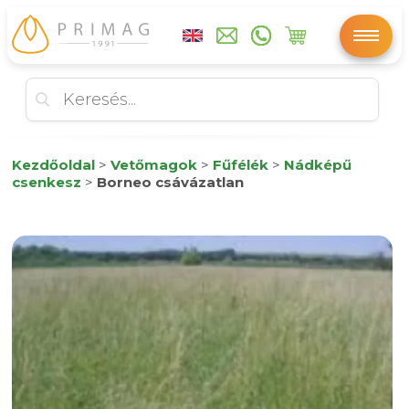
Kezdőoldal
>
Vetőmagok
>
Fűfélék
>
Nádképű
csenkesz
>
Borneo csávázatlan