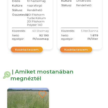
Kultúra
univerzális
Dózis
10 ha/csomag
Státusz
Rendelhető
Kultúra
napraforgó
Státusz
Rendelhető
Összetevők
20l Fitohorm
Turbo Kálium
20l Fitohorm
Polybór 140
Kiszerelés:
40 l/csomag
Kiszerelés:
5 liter/kanna
Nettó
92 190
Nettó
1 879
egységár:
Ft/csomag
egységár:
Ft/liter
Kosárba teszem
Kosárba teszem
| Amiket mostanában
megnéztél