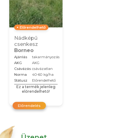
Előrendelhető
Nádképű
csenkesz
Borneo
Ajánlás
takarmányozás
AKG
AKG
Csávázás
csávázatlan
Norma
40-60 kg/ha
Státusz
Előrendelhető
Ez a termék jelenleg
előrendelhető!
Előrendelés
Üzenet