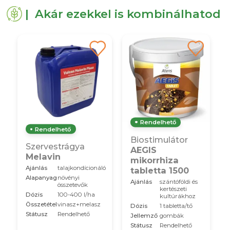
| Akár ezekkel is kombinálhatod
Rendelhető
Rendelhető
Biostimulátor
Szervestrágya
AEGIS
Melavin
mikorrhiza
Ajánlás
talajkondícionáló
tabletta 1500
Alapanyag
növényi
Ajánlás
szántóföldi és
összetevők
kertészeti
Dózis
100-400 l/ha
kultúrákhoz
Összetétel
vinasz+melasz
Dózis
1 tabletta/tő
Státusz
Rendelhető
Jellemző
gombák
Státusz
Rendelhető