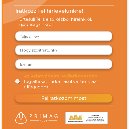
Iratkozz fel hírlevelünkre!
Értesülj Te is első kézből híreinkről,
újdonságainkról!
Az Adatvédelmi Nyilatkozatban
foglaltakat tudomásul vettem, azt
elfogadom.
Feliratkozom most