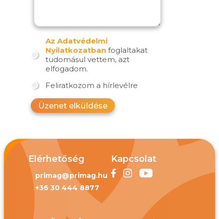
Az Adatvédelmi
Nyilatkozatban
foglaltakat
tudomásul vettem, azt
elfogadom.
Feliratkozom a hírlevélre
Üzenet elküldése
Elérhetőség
Kapcsolat
primag@primag.hu
+36 30 444 8877