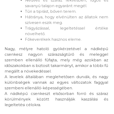
Nedves és száraz fekvésben, lúgos és
savanyú talajon egyaránt megél.
Tűri a tiprást, bőven terem.
Hátránya, hogy elvénülten az állatok nem
szívesen eszik meg.
Trágyázással, legeltetéssel értéke
növelhető.
Főkeverékek hasznos eleme.
Nagy, mélyre hatoló gyökérzetével a nádképű
csenkesz nagyon szárazságtűrő és meleggel
szemben ellenálló fűfajta, mely még azokban az
időszakokban is biztosít takarmányt, amikor a többi fű
megállt a növekedéssel.
A levelek általában meglehetősen durvák, és nagy
különbségek vannak az egyes változatok faggyal
szembeni ellenálló-képességében.
A nádképű csenkeszt elsősorban forró és száraz
körülmények között használják kaszálási és
legeltetési célokra.