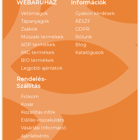
WEBÁRUHÁZ
Információk
Vetőmagok
Gyakori kérdések
Tápanyagok
ÁÉSZF
Zsákok
GDPR
Műszaki termékek
Rólunk
AÖP termékek
Blog
AKG termékek
Katalógusok
BIO termékek
Legjobb ajánlatok
Rendelés-
Szállítás
Fiókom
Kosár
Kiszállítás infók
Elállás-visszaküldés
Vásárlási Információ
Ajánlatkérés