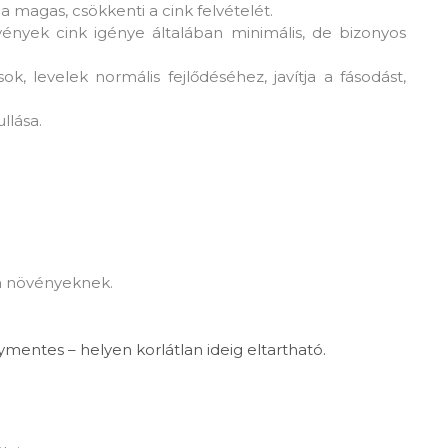
 magas, csökkenti a cink felvételét.
vények cink igénye általában minimális, de bizonyos
k, levelek normális fejlődéséhez, javítja a fásodást,
llása.
a növényeknek.
gymentes – helyen korlátlan ideig eltartható.