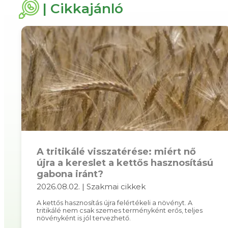
| Cikkajánló
A tritikálé visszatérése: miért nő
újra a kereslet a kettős hasznosítású
gabona iránt?
2026.08.02. | Szakmai cikkek
A kettős hasznosítás újra felértékeli a növényt. A
tritikálé nem csak szemes terményként erős, teljes
növényként is jól tervezhető.