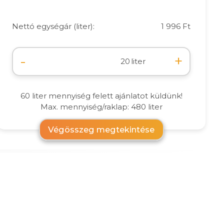
Nettó egységár (liter):
1 996 Ft
-
+
liter
60 liter mennyiség felett ajánlatot küldünk!
Max. mennyiség/raklap: 480 liter
Végösszeg megtekintése