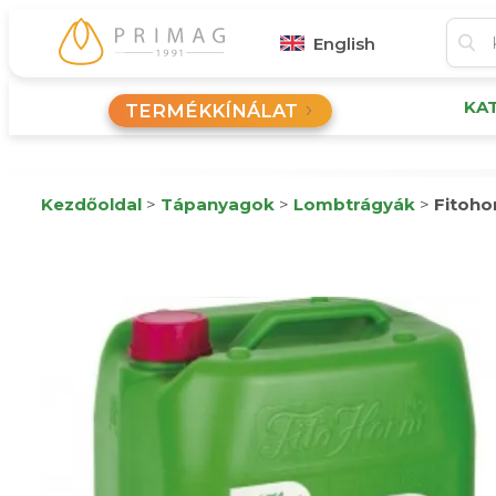
English
KA
TERMÉKKÍNÁLAT
Kezdőoldal
>
Tápanyagok
>
Lombtrágyák
>
Fitoho