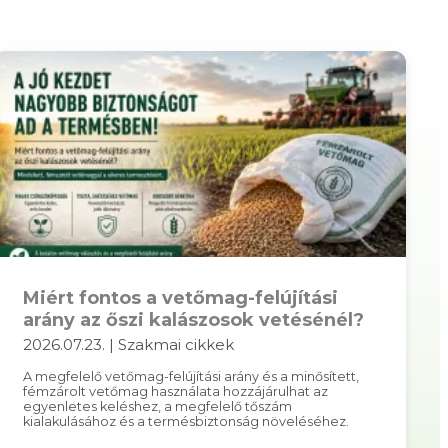
Miért fontos a vetőmag-felújítási
arány az őszi kalászosok vetésénél?
2026.07.23. | Szakmai cikkek
A megfelelő vetőmag-felújítási arány és a minősített,
fémzárolt vetőmag használata hozzájárulhat az
egyenletes keléshez, a megfelelő tőszám
kialakulásához és a termésbiztonság növeléséhez.