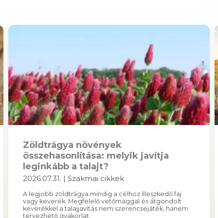
Zöldtrágya növények
összehasonlítása: melyik javítja
leginkább a talajt?
2026.07.31. | Szakmai cikkek
A legjobb zöldtrágya mindig a célhoz illeszkedő faj
vagy keverék. Megfelelő vetőmaggal és átgondolt
keverékkel a talajjavítás nem szerencsejáték, hanem
tervezhető gyakorlat.