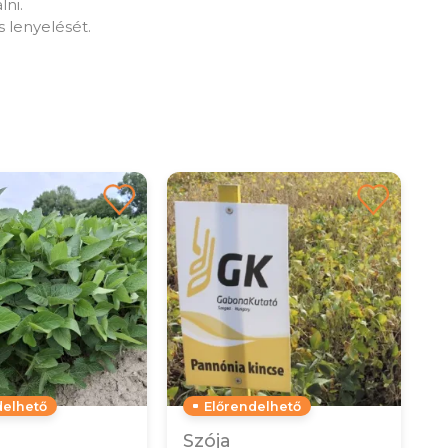
ni.
s lenyelését.
delhető
Előrendelhető
Szója