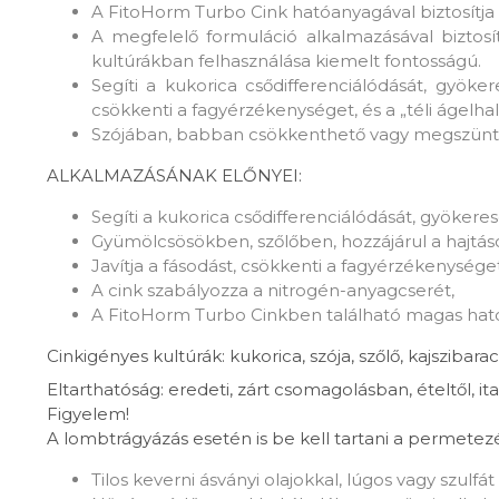
A FitoHorm Turbo Cink hatóanyagával biztosítja 
A megfelelő formuláció alkalmazásával biztosí
kultúrákban felhasználása kiemelt fontosságú.
Segíti a kukorica csődifferenciálódását, gyöker
csökkenti a fagyérzékenységet, és a „téli ágelhal
Szójában, babban csökkenthető vagy megszünteth
ALKALMAZÁSÁNAK ELŐNYEI:
Segíti a kukorica csődifferenciálódását, gyökere
Gyümölcsösökben, szőlőben, hozzájárul a hajtáso
Javítja a fásodást, csökkenti a fagyérzékenységet, 
A cink szabályozza a nitrogén-anyagcserét,
A FitoHorm Turbo Cinkben található magas hat
Cinkigényes kultúrák: kukorica, szója, szőlő, kajszibara
Eltarthatóság: eredeti, zárt csomagolásban, ételtől, it
Figyelem!
A lombtrágyázás esetén is be kell tartani a permetezé
Tilos keverni ásványi olajokkal, lúgos vagy szulf