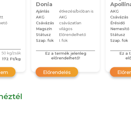
Donia
Apollin
Ajánlás
étkezési/bióban is
AKG
tt
AKG
AKG
Csávázás
hető
Csávázás
csávázatlan
Érésidő
Magszín
világos
Nemesítő
Státusz
Előrendelhető
Státusz
Szap. fok
I. fok
Szap. fok
Ez a termék jelenleg
Ez a 
50 kg/zsák
előrendelhető!
el
172 Ft/kg
zem
Előrendelés
Előre
éztél