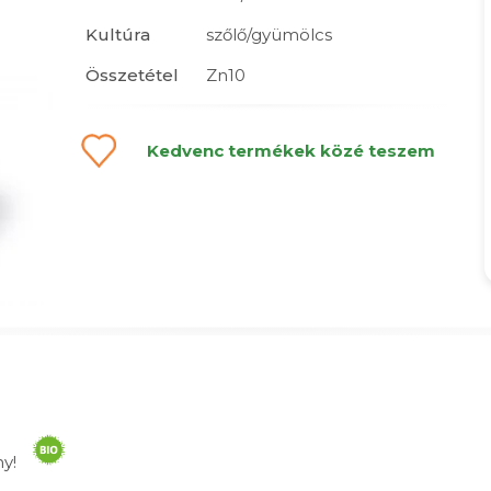
Kultúra
szőlő/gyümölcs
Összetétel
Zn10
Kedvenc termékek közé teszem
ény!