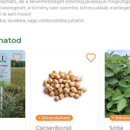
azható, de a keverhetőséget előzőleg javasoljuk megvizsgál
elcsepegését, a tömény szer szembe, bőrre jutását, esetlege
 le kell mosni!
a, tavakba, vagy víztározókba juttatni.
lhatod
Előrendelhető
Előren
Csicseriborsó
Szója