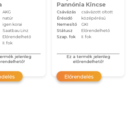
a
Pannónia Kincse
AKG
Csávázás
csávázott oltott
natúr
Érésidő
középérésű
igen korai
Nemesítő
GKI
Saatbau Linz
Státusz
Előrendelhető
Előrendelhető
Szap. fok
II. fok
II. fok
termék jelenleg
Ez a termék jelenleg
őrendelhető!
előrendelhető!
ndelés
Előrendelés