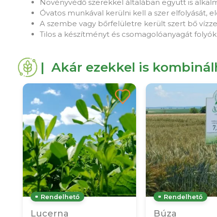
Növényvédő szerekkel általában együtt is alkalm
Óvatos munkával kerülni kell a szer elfolyását, 
A szembe vagy bőrfelületre került szert bő vízzel
Tilos a készítményt és csomagolóanyagát folyókb
| Akár ezekkel is kombiná
Rendelhető
Rendelhető
Lucerna
Búza