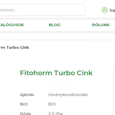
Saj
TALÓGUSOK
BLOG
RÓLUNK
rm Turbo Cink
Fitohorm Turbo Cink
Ajánlás
növénykondícionáló
BIO
BIO
Dózis
2-5 l/ha