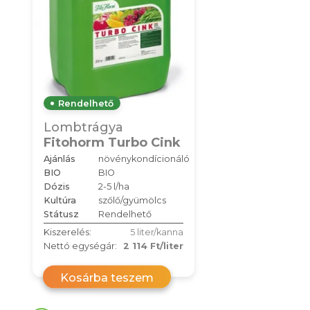
Rendelhető
Lombtrágya
Fitohorm Turbo Cink
Ajánlás
növénykondícionáló
BIO
BIO
Dózis
2-5 l/ha
Kultúra
szőlő/gyümölcs
Státusz
Rendelhető
Kiszerelés:
5 liter/kanna
Nettó egységár:
2 114 Ft/liter
Kosárba teszem