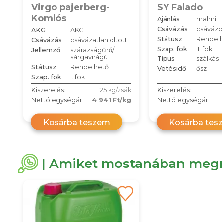
Virgo pajerberg-
SY Falado
Komlós
Ajánlás
malmi
Csávázás
csávázo
AKG
AKG
Státusz
Rendel
Csávázás
csávázatlan oltott
Szap. fok
II. fok
Jellemző
szárazságűrő/
sárgavirágú
Típus
szálkás
Státusz
Rendelhető
Vetésidő
ősz
Szap. fok
I. fok
Kiszerelés:
25 kg/zsák
Kiszerelés:
Nettó egységár:
4 941 Ft/kg
Nettó egységár:
Kosárba teszem
Kosárba tes
| Amiket mostanában megn