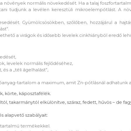
a növények normális növekedését. Ha a talaj foszfortartalma
tani tudjunk a levélen keresztüli mikroelempótlást. A nö
esedését. Gyümölcsösökben, szőlőben, hozzájárul a hajtáso
ást”.
ető a virágok és idősebb levelek cinkhiányból eredő lehu
sedését,
k, levelek normális fejlődéséhez,
és a „téli ágelhalást”,
óanyag-tartalom a maximum, amit Zn-pótlásnál adhatunk 
ck, körte, káposztafélék.
altól, takarmánytól elkülönítve, száraz, fedett, hűvös – de fa
s alapvető szabályait:
át tartalmú termékekkel.