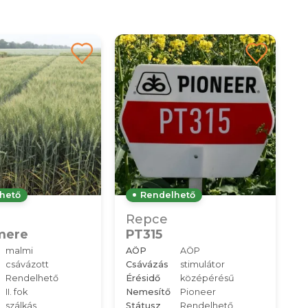
hető
Rendelhető
Repce
mere
PT315
malmi
AÖP
AÖP
csávázott
Csávázás
stimulátor
Rendelhető
Érésidő
középérésű
II. fok
Nemesítő
Pioneer
szálkás
Státusz
Rendelhető