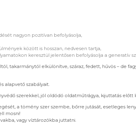
ődését nagyon pozitívan befolyásolja,
lmények között is hosszan, nedvesen tartja,
amatokon keresztül jelentősen befolyásolja a generatív szer
altól, takarmánytól elkülönítve, száraz, fedett, hűvös – de fa
s alapvető szabályait.
édő szerekkel, jól oldódó oldatműtrágya, kijuttatás előtt 
pegését, a tömény szer szembe, bőrre jutását, esetleges leny
ell mosni!
akba, vagy víztározókba juttatni.