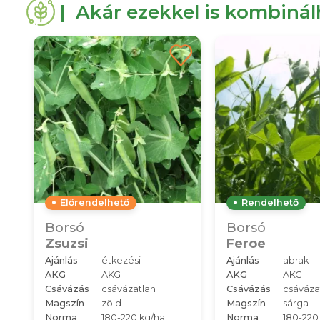
| Akár ezekkel is kombiná
Előrendelhető
Rendelhető
Borsó
Borsó
Zsuzsi
Feroe
Ajánlás
étkezési
Ajánlás
abrak
AKG
AKG
AKG
AKG
Csávázás
csávázatlan
Csávázás
csáváza
Magszín
zöld
Magszín
sárga
Norma
180-220 kg/ha
Norma
180-220