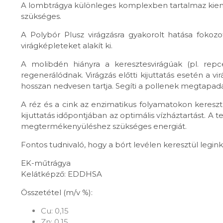
A lombtrágya különleges komplexben tartalmaz kiem
szükséges.
A Polybór Plusz virágzásra gyakorolt hatása fokozott
virágképleteket alakít ki.
A molibdén hiányra a keresztesvirágúak (pl. repc
regenerálódnak. Virágzás előtti kijuttatás esetén a vi
hosszan nedvesen tartja. Segíti a pollenek megtapadásá
A réz és a cink az enzimatikus folyamatokon keresztü
kijuttatás időpontjában az optimális vízháztartást. A 
megtermékenyüléshez szükséges energiát.
Fontos tudnivaló, hogy a bórt levélen keresztül legi
EK-műtrágya
Kelátképző: EDDHSA
Összetétel (m/v %):
Cu: 0,15
Zn: 0,15