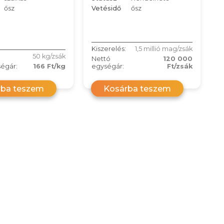
ősz
Vetésidő
ősz
Kiszerelés:
1,5 millió mag/zsák
50 kg/zsák
Nettó
120 000
égár:
166 Ft/kg
egységár:
Ft/zsák
rba teszem
Kosárba teszem