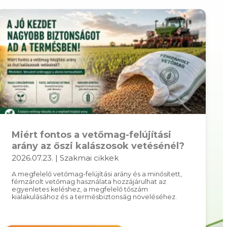
Miért fontos a vetőmag-felújítási
arány az őszi kalászosok vetésénél?
2026.07.23. | Szakmai cikkek
A megfelelő vetőmag-felújítási arány és a minősített,
fémzárolt vetőmag használata hozzájárulhat az
egyenletes keléshez, a megfelelő tőszám
kialakulásához és a termésbiztonság növeléséhez.