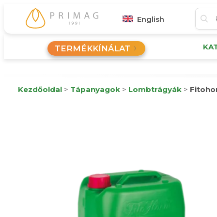
English
KA
TERMÉKKÍNÁLAT
Kezdőoldal
>
Tápanyagok
>
Lombtrágyák
>
Fitoho