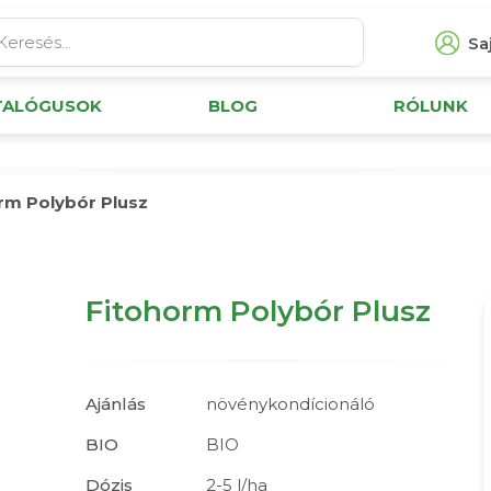
Saj
TALÓGUSOK
BLOG
RÓLUNK
rm Polybór Plusz
Fitohorm Polybór Plusz
Ajánlás
növénykondícionáló
BIO
BIO
Dózis
2-5 l/ha