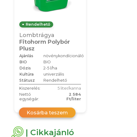
Rendelhető
Lombtrágya
Fitohorm Polybór
Plusz
Ajánlás
növénykondícionáló
BIO
BIO
Dózis
2-5 l/ha
Kultúra
univerzális
Státusz
Rendelhető
Kiszerelés:
5 liter/kanna
Nettó
2 584
egységár:
Ft/liter
Kosárba teszem
| Cikkajánló