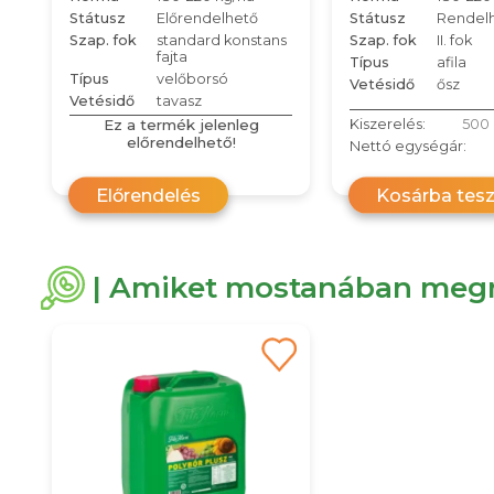
Státusz
Előrendelhető
Státusz
Rendel
Szap. fok
standard konstans
Szap. fok
II. fok
fajta
Típus
afila
Típus
velőborsó
Vetésidő
ősz
Vetésidő
tavasz
Ez a termék jelenleg
Kiszerelés:
500 
előrendelhető!
Nettó egységár:
Előrendelés
Kosárba tes
| Amiket mostanában megn