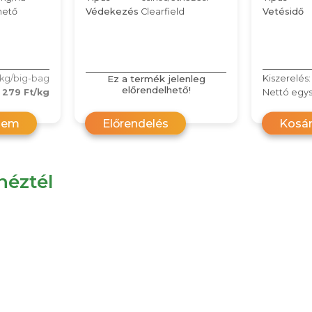
hető
Védekezés
Clearfield
Vetésidő
Ez a termék jelenleg
kg/big-bag
Kiszerelés:
előrendelhető!
279 Ft/kg
Nettó egys
zem
Előrendelés
Kosá
éztél