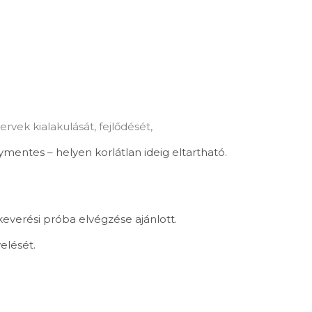
vek kialakulását, fejlődését,
gymentes – helyen korlátlan ideig eltartható.
keverési próba elvégzése ajánlott.
elését.