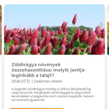
Zöldtrágya növények
összehasonlítása: melyik javítja
leginkább a talajt?
2026.07.31. | Szakmai cikkek
A legjobb zöldtrágya mindig a célhoz illeszkedő faj
vagy keverék. Megfelelő vetőmaggal és átgondolt
keverékkel a talajjavítás nem szerencsejáték, hanem
tervezhető gyakorlat.