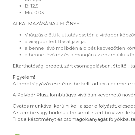
B: 12,5
Mo: 0,03
ALKALMAZÁSÁNAK ELŐNYEI:
Virágzás előtti kijuttatás esetén a virágpor képz
a virágpor fertilitását javítja,
a benne lévő molibdén a bibét kedvezőtlen körü
a benne lévő réz és a mangán az enzimatikus foly
Eltarthatóság: eredeti, zárt csomagolásban, ételtől, it
Figyelem!
A lombtrágyázás esetén is be kell tartani a permetezé
A Polybór Plusz lombtrágya kiválóan keverhető növényv
Óvatos munkával kerülni kell a szer elfolyását, elcse
A szembe vagy bőrfelületre került szert bő vízzel le k
Tilos a készítményt és csomagolóanyagát folyókba, tav