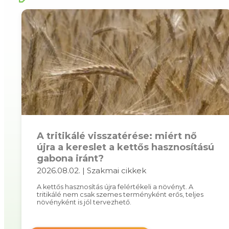
A tritikálé visszatérése: miért nő
újra a kereslet a kettős hasznosítású
gabona iránt?
2026.08.02. | Szakmai cikkek
A kettős hasznosítás újra felértékeli a növényt. A
tritikálé nem csak szemes terményként erős, teljes
növényként is jól tervezhető.