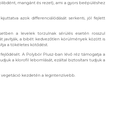
ibdént, mangánt és rezet), ami a gyors beépüléshez
uttatva azok differenciálódását serkenti, jól fejlett
setben a levelek torzulnak sérülés esetén rosszul
sát javítják, a bibét kedvezőtlen körülmények között is
tja a tökéletes kötődést.
 fejlődését. A Polybór Plusz-ban lévő réz támogatja a
juk a klorofil lebomlását, ezáltal biztosítani tudjuk a
a vegetáció kezdetén a legintenzívebb.