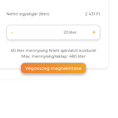
Nettó egységár (liter):
2 431 Ft
-
+
liter
60 liter mennyiség felett ajánlatot küldünk!
Max. mennyiség/raklap: 480 liter
Végösszeg megtekintése