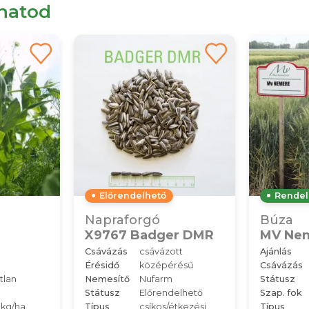
lhatod
Előrendelhető
Rendel
Napraforgó
Búza
X9767 Badger DMR
MV Ne
Csávázás
csávázott
Ajánlás
Érésidő
középérésű
Csávázás
tlan
Nemesítő
Nufarm
Státusz
Státusz
Előrendelhető
Szap. fok
 kg/ha
Típus
csíkos/étkezési
Típus