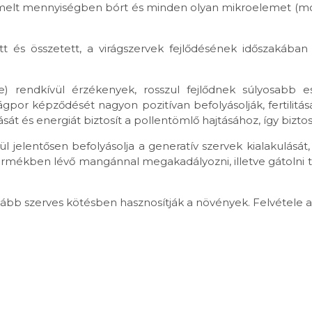
elt mennyiségben bórt és minden olyan mikroelemet (mol
 és összetett, a virágszervek fejlődésének időszakában kij
e) rendkívül érzékenyek, rosszul fejlődnek súlyosabb e
rágpor képződését nagyon pozitívan befolyásolják, fertilitá
t és energiát biztosít a pollentömlő hajtásához, így biztosí
l jelentősen befolyásolja a generatív szervek kialakulását,
termékben lévő mangánnal megakadályozni, illetve gátolni tud
nkább szerves kötésben hasznosítják a növények. Felvétele 