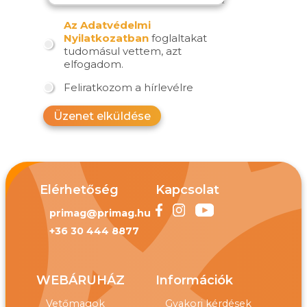
Az Adatvédelmi
Nyilatkozatban
foglaltakat
tudomásul vettem, azt
elfogadom.
Feliratkozom a hírlevélre
Üzenet elküldése
Elérhetőség
Kapcsolat
primag@primag.hu
+36 30 444 8877
WEBÁRUHÁZ
Információk
Vetőmagok
Gyakori kérdések