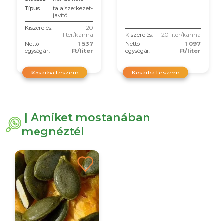
Típus
talajszerkezet-
javító
Kiszerelés:
20
liter/kanna
Kiszerelés:
20 liter/kanna
Nettó
1 537
Nettó
1 097
egységár:
Ft/liter
egységár:
Ft/liter
Kosárba teszem
Kosárba teszem
| Amiket mostanában
megnéztél