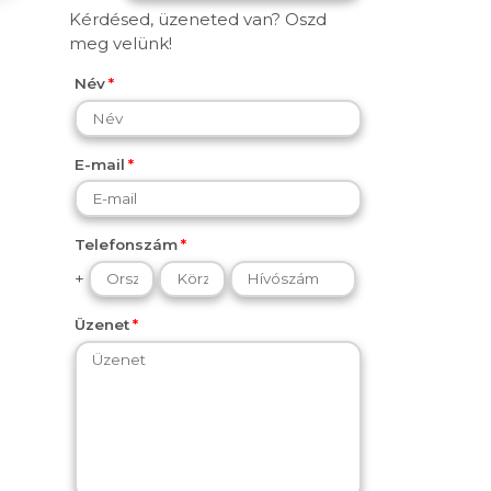
Kérdésed, üzeneted van? Oszd
meg velünk!
Név
E-mail
Telefonszám
+
Üzenet