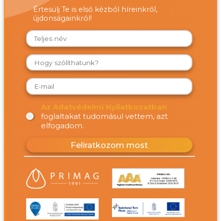
Értesülj Te is első kézből híreinkről,
újdonságainkról!
Az Adatvédelmi Nyilatkozatban
foglaltakat tudomásul vettem, azt
elfogadom.
Feliratkozom most