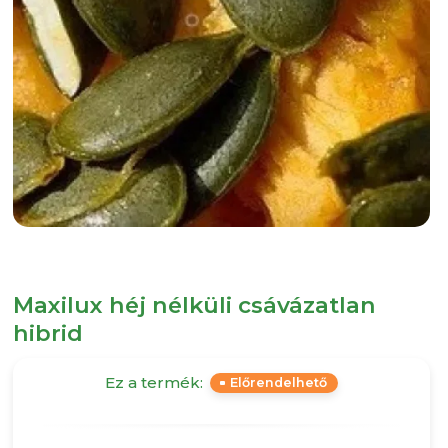
Maxilux héj nélküli csávázatlan
hibrid
Ez a termék:
Előrendelhető