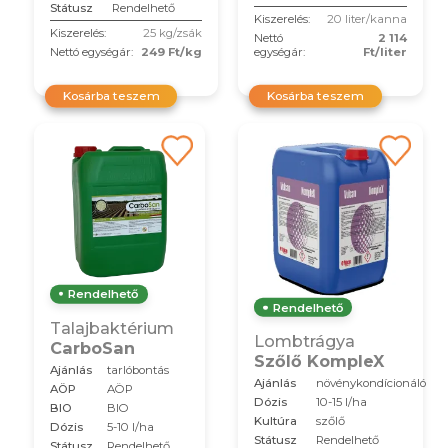
Státusz
Rendelhető
Kiszerelés:
20 liter/kanna
Kiszerelés:
25 kg/zsák
Nettó
2 114
Nettó egységár:
249 Ft/kg
egységár:
Ft/liter
Kosárba teszem
Kosárba teszem
Rendelhető
Rendelhető
Talajbaktérium
Lombtrágya
CarboSan
Szőlő KompleX
Ajánlás
tarlóbontás
Ajánlás
növénykondícionáló
AÖP
AÖP
Dózis
10-15 l/ha
BIO
BIO
Kultúra
szőlő
Dózis
5-10 l/ha
Státusz
Rendelhető
Státusz
Rendelhető