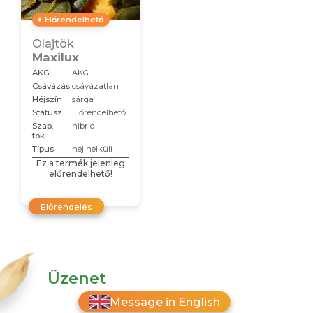
Előrendelhető
Olajtök
Maxilux
AKG
AKG
Csávázás
csávázatlan
Héjszín
sárga
Státusz
Előrendelhető
Szap.
hibrid
fok
Típus
héj nélküli
Ez a termék jelenleg
előrendelhető!
Előrendelés
Üzenet
Message in English