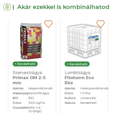
| Akár ezekkel is kombinálhatod
Rendelhető
Rendelhető
Szervestrágya
Lombtrágya
Primax OM 2-5
Fitohorm Eco
mm
Réz
Ajánlás
talajkondícionáló
Ajánlás
növénykondícionáló
Alapanyag
baromfitrágya
Dózis
1-3 l/ha
BIO
BIO
Kultúra
univerzális
Dózis
1000 kg/ha
Státusz
Rendelhető
Összetétel
NPK 4-6-
12+3MgO