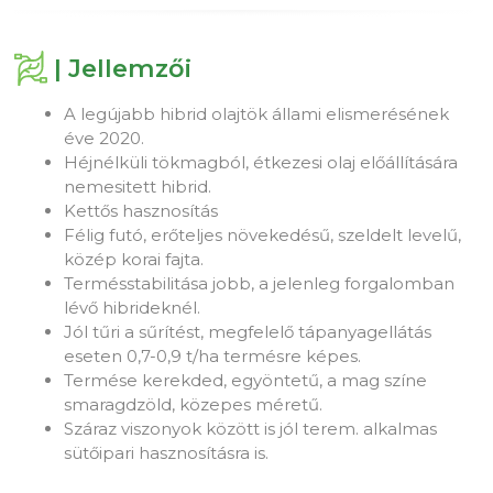
| Jellemzői
A legújabb hibrid olajtök állami elismerésének
éve 2020.
Héjnélküli tökmagból, étkezesi olaj előállítására
nemesitett hibrid.
Kettős hasznosítás
Félig futó, erőteljes növekedésű, szeldelt levelű,
közép korai fajta.
Termésstabilitása jobb, a jelenleg forgalomban
lévő hibrideknél.
Jól tűri a sűrítést, megfelelő tápanyagellátás
eseten 0,7-0,9 t/ha termésre képes.
Termése kerekded, egyöntetű, a mag színe
smaragdzöld, közepes méretű.
Száraz viszonyok között is jól terem. alkalmas
sütőipari hasznosításra is.