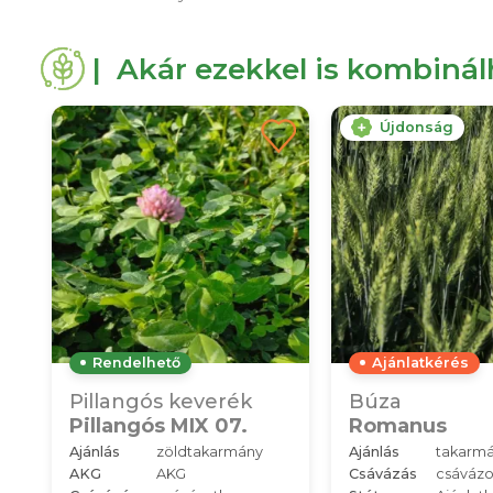
| Akár ezekkel is kombiná
Újdonság
Rendelhető
Ajánlatkérés
Pillangós keverék
Búza
Pillangós MIX 07.
Romanus
Ajánlás
zöldtakarmány
Ajánlás
takarm
AKG
AKG
Csávázás
csávázo