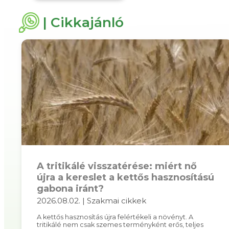
| Cikkajánló
A tritikálé visszatérése: miért nő
újra a kereslet a kettős hasznosítású
gabona iránt?
2026.08.02. | Szakmai cikkek
A kettős hasznosítás újra felértékeli a növényt. A
tritikálé nem csak szemes terményként erős, teljes