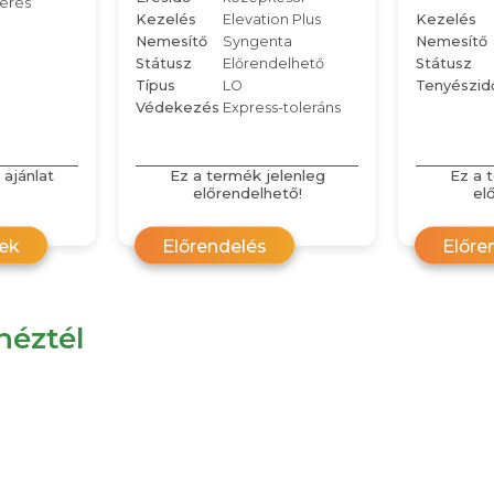
kérés
Kezelés
Elevation Plus
Kezelés
Nemesítő
Syngenta
Nemesítő
Státusz
Előrendelhető
Státusz
Típus
LO
Tenyészid
Védekezés
Express-toleráns
 ajánlat
Ez a termék jelenleg
Ez a 
előrendelhető!
el
rek
Előrendelés
Előre
éztél