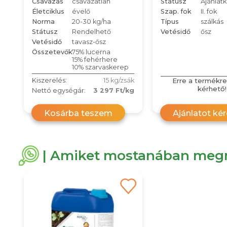
Csávázás
csávázatlan
Státusz
Ajánlat
Életciklus
évelő
Szap. fok
II. fok
Norma
20-30 kg/ha
Típus
szálkás
Státusz
Rendelhető
Vetésidő
ősz
Vetésidő
tavasz-ősz
Összetevők
75% lucerna
15% fehérhere
10% szarvaskerep
Erre a termékre
Kiszerelés:
15 kg/zsák
kérhető!
Nettó egységár:
3 297 Ft/kg
Kosárba teszem
Ajánlatot ké
| Amiket mostanában megn