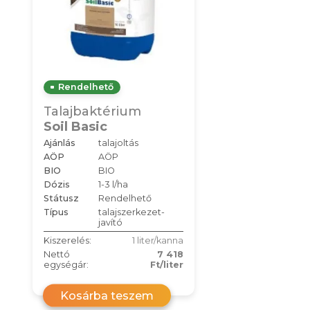
Rendelhető
Talajbaktérium
Soil Basic
Ajánlás
talajoltás
AÖP
AÖP
BIO
BIO
Dózis
1-3 l/ha
Státusz
Rendelhető
Típus
talajszerkezet-
javító
Kiszerelés:
1 liter/kanna
Nettó
7 418
egységár:
Ft/liter
Kosárba teszem