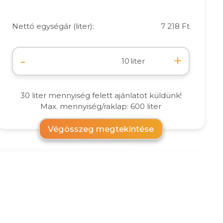
Nettó egységár (liter):
7 218 Ft
-
+
liter
30 liter mennyiség felett ajánlatot küldünk!
Max. mennyiség/raklap: 600 liter
Végösszeg megtekintése