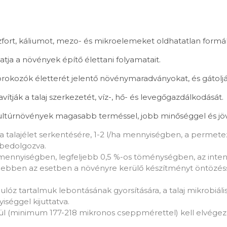
fort, káliumot, mezo- és mikroelemeket oldhatatlan formák
a a növények építő élettani folyamatait.
kórokozók életterét jelentő növénymaradványokat, és gátolj
vítják a talaj szerkezetét, víz-, hő- és levegőgazdálkodását.
 kultúrnövények magasabb terméssel, jobb minőséggel és j
 a talajélet serkentésére, 1-2 l/ha mennyiségben, a perme
l bedolgozva.
/ha mennyiségben, legfeljebb 0,5 %-os töménységben, az in
e ebben az esetben a növényre kerülő készítményt öntözésse
lulóz tartalmuk lebontásának gyorsítására, a talaj mikrobiá
séggel kijuttatva.
lkül (minimum 177-218 mikronos cseppmérettel) kell elvégez