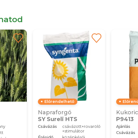
lhatod
Előrendelhető
Előren
Napraforgó
Kukori
SY Sureli HTS
P9413
ány
Csávázás
csávázott+rovarölő
Ajánlás
+stimulátor
tt
Csávázás
Érésidő
középkésői