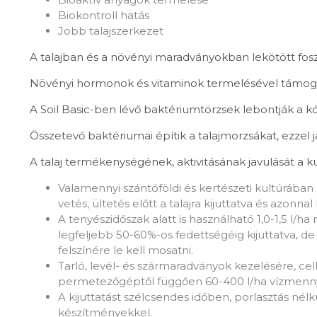
Biokontroll hatás
Jobb talajszerkezet
A talajban és a növényi maradványokban lekötött fosz
Növényi hormonok és vitaminok termelésével támogatj
A Soil Basic-ben lévő baktériumtörzsek lebontják a 
Összetevő baktériumai építik a talajmorzsákat, ezzel ja
A talaj termékenységének, aktivitásának javulását a
Valamennyi szántóföldi és kertészeti kultúrában
vetés, ültetés előtt a talajra kijuttatva és azonna
A tenyészidőszak alatt is használható 1,0-1,5 l
legfeljebb 50-60%-os fedettségéig kijuttatva, d
felszínére le kell mosatni.
Tarló, levél- és szármaradványok kezelésére, cel
permetezőgéptől függően 60-400 l/ha vízmennyi
A kijuttatást szélcsendes időben, porlasztás né
készítményekkel.