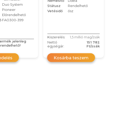
Nemesítő
Lidea
Duo System
Státusz
Rendelhető
Pioneer
Vetésidő
ősz
Előrendelhető
ő
FAO300-399
Kiszerelés:
1,5 millió mag/zsák
termék jelenleg
Nettó
151 782
őrendelhető!
egységár:
Ft/zsák
ndelés
Kosárba teszem