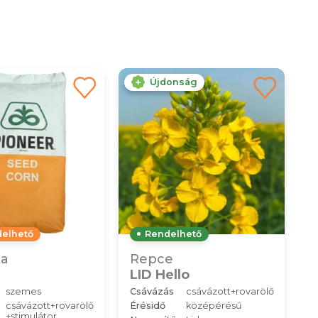
Újdonság
delhető
Rendelhető
ca
Repce
LID Hello
szemes
Csávázás
csávázott+rovarölő
csávázott+rovarölő
Érésidő
középérésű
+stimulátor