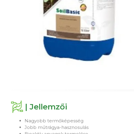
| Jellemzői
Nagyobb termőképesség
Jobb műtrágya-hasznosulás
Bioaktív anyagok termelése