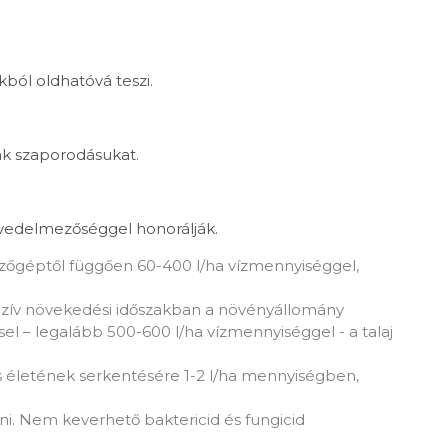
ból oldhatóvá teszi.
ák szaporodásukat.
övedelmezőséggel honorálják.
tezőgéptől függően 60-400 l/ha vízmennyiséggel,
tenzív növekedési időszakban a növényállomány
l – legalább 500-600 l/ha vízmennyiséggel - a talaj
lis életének serkentésére 1-2 l/ha mennyiségben,
ni. Nem keverhető baktericid és fungicid