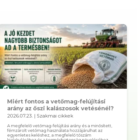
Miért fontos a vetőmag-felújítási
arány az őszi kalászosok vetésénél?
2026.07.23. | Szakmai cikkek
A megfelelő vetőmag-felújítási arány és a minősített,
fémzárolt vetőmag használata hozzájárulhat az
egyenletes keléshez, a megfelelő tőszám
kialakulásához és a termésbiztonság növeléséhez.