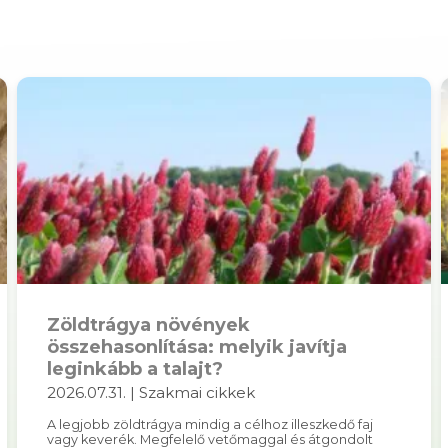
Zöldtrágya növények
összehasonlítása: melyik javítja
leginkább a talajt?
2026.07.31. | Szakmai cikkek
A legjobb zöldtrágya mindig a célhoz illeszkedő faj
vagy keverék. Megfelelő vetőmaggal és átgondolt