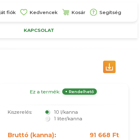
át fiók
Kedvencek
Kosár
Segítség
KAPCSOLAT
Ez a termék:
Rendelhető
Kiszerelés:
10 l/kanna
1 liter/kanna
Bruttó (kanna):
91 668 Ft