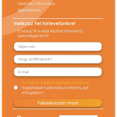
Vásárlási Információ
Ajánlatkérés
Iratkozz fel hírlevelünkre!
Értesülj Te is első kézből híreinkről,
újdonságainkról!
Az Adatvédelmi Nyilatkozatban
foglaltakat tudomásul vettem, azt
elfogadom.
Feliratkozom most