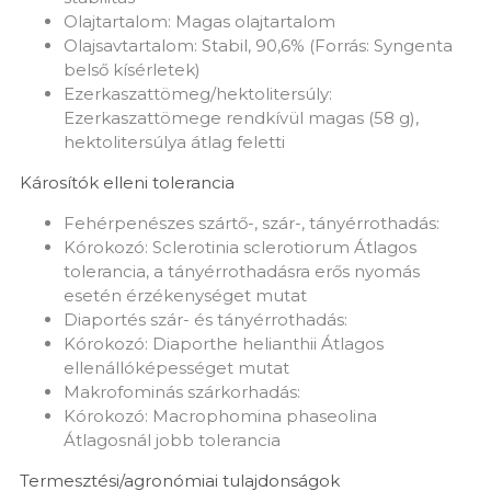
Olajtartalom: Magas olajtartalom
Olajsavtartalom: Stabil, 90,6% (Forrás: Syngenta
belső kísérletek)
Ezerkaszattömeg/hektolitersúly:
Ezerkaszattömege rendkívül magas (58 g),
hektolitersúlya átlag feletti
Károsítók elleni tolerancia
Fehérpenészes szártő-, szár-, tányérrothadás:
Kórokozó: Sclerotinia sclerotiorum Átlagos
tolerancia, a tányérrothadásra erős nyomás
esetén érzékenységet mutat
Diaportés szár- és tányérrothadás:
Kórokozó: Diaporthe helianthii Átlagos
ellenállóképességet mutat
Makrofominás szárkorhadás:
Kórokozó: Macrophomina phaseolina
Átlagosnál jobb tolerancia
Termesztési/agronómiai tulajdonságok