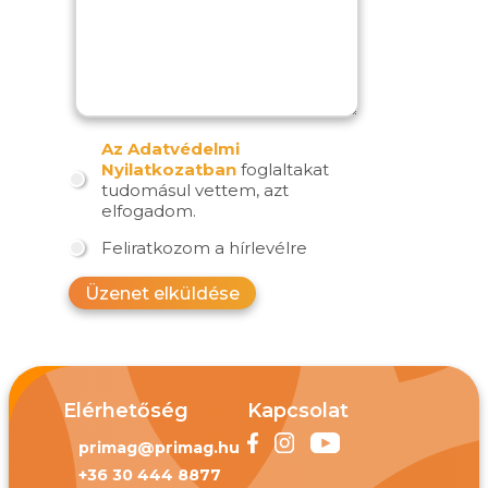
Az Adatvédelmi
Nyilatkozatban
foglaltakat
tudomásul vettem, azt
elfogadom.
Feliratkozom a hírlevélre
Üzenet elküldése
Elérhetőség
Kapcsolat
primag@primag.hu
+36 30 444 8877