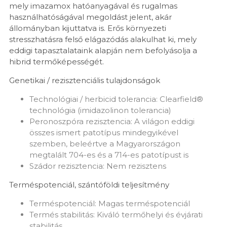
mely imazamox hatóanyagával és rugalmas
használhatóságával megoldást jelent, akár
állományban kijuttatva is. Erős környezeti
stresszhatásra felső elágazódás alakulhat ki, mely
eddigi tapasztalataink alapján nem befolyásolja a
hibrid termőképességét.
Genetikai / rezisztenciális tulajdonságok
Technológiai / herbicid tolerancia: Clearfield®
technológia (imidazolinon tolerancia)
Peronoszpóra rezisztencia: A világon eddigi
összes ismert patotípus mindegyikével
szemben, beleértve a Magyarországon
megtalált 704-es és a 714-es patotípust is
Szádor rezisztencia: Nem rezisztens
Terméspotenciál, szántóföldi teljesítmény
Terméspotenciál: Magas terméspotenciál
Termés stabilitás: Kiváló termőhelyi és évjárati
stabilitás