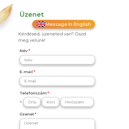
Üzenet
Message in English
Kérdésed, üzeneted van? Oszd
meg velünk!
Név
E-mail
Telefonszám
+
Üzenet