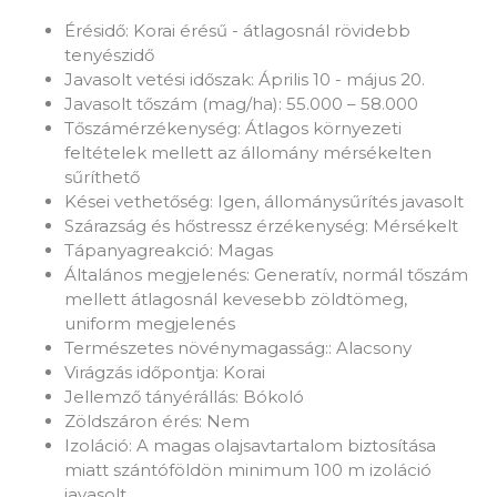
Érésidő: Korai érésű - átlagosnál rövidebb
tenyészidő
Javasolt vetési időszak: Április 10 - május 20.
Javasolt tőszám (mag/ha): 55.000 – 58.000
Tőszámérzékenység: Átlagos környezeti
feltételek mellett az állomány mérsékelten
sűríthető
Kései vethetőség: Igen, állománysűrítés javasolt
Szárazság és hőstressz érzékenység: Mérsékelt
Tápanyagreakció: Magas
Általános megjelenés: Generatív, normál tőszám
mellett átlagosnál kevesebb zöldtömeg,
uniform megjelenés
Természetes növénymagasság:: Alacsony
Virágzás időpontja: Korai
Jellemző tányérállás: Bókoló
Zöldszáron érés: Nem
Izoláció: A magas olajsavtartalom biztosítása
miatt szántóföldön minimum 100 m izoláció
javasolt