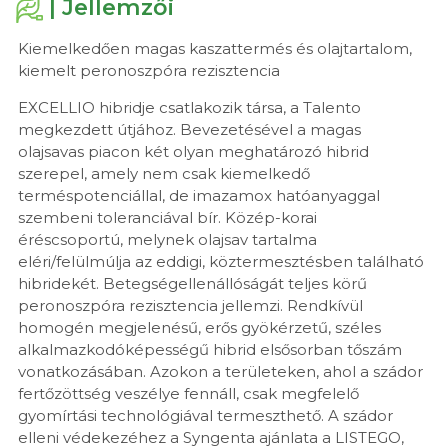
| Jellemzői
Kiemelkedően magas kaszattermés és olajtartalom,
kiemelt peronoszpóra rezisztencia
EXCELLIO hibridje csatlakozik társa, a Talento
megkezdett útjához. Bevezetésével a magas
olajsavas piacon két olyan meghatározó hibrid
szerepel, amely nem csak kiemelkedő
terméspotenciállal, de imazamox hatóanyaggal
szembeni toleranciával bír. Közép-korai
éréscsoportú, melynek olajsav tartalma
eléri/felülmúlja az eddigi, köztermesztésben található
hibridekét. Betegségellenállóságát teljes körű
peronoszpóra rezisztencia jellemzi. Rendkívül
homogén megjelenésű, erős gyökérzetű, széles
alkalmazkodóképességű hibrid elsősorban tőszám
vonatkozásában. Azokon a területeken, ahol a szádor
fertőzöttség veszélye fennáll, csak megfelelő
gyomírtási technológiával termeszthető. A szádor
elleni védekezéhez a Syngenta ajánlata a LISTEGO,