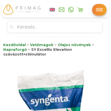
Kezdőoldal
>
Vetőmagok
>
Olajos növények
>
Napraforgó
>
SY Excellio Elevation
csávázott+stimulátor