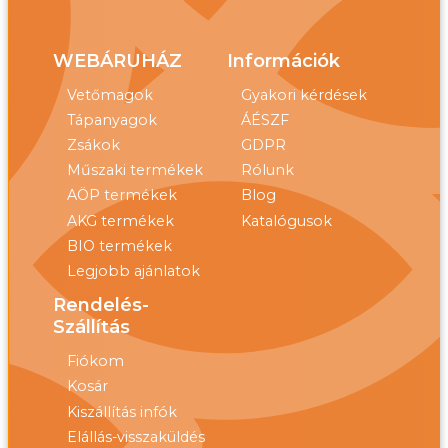
WEBÁRUHÁZ
Információk
Vetőmagok
Gyakori kérdések
Tápanyagok
ÁÉSZF
Zsákok
GDPR
Műszaki termékek
Rólunk
AÖP termékek
Blog
AKG termékek
Katalógusok
BIO termékek
Legjobb ajánlatok
Rendelés-
Szállítás
Fiókom
Kosár
Kiszállítás infók
Elállás-visszaküldés