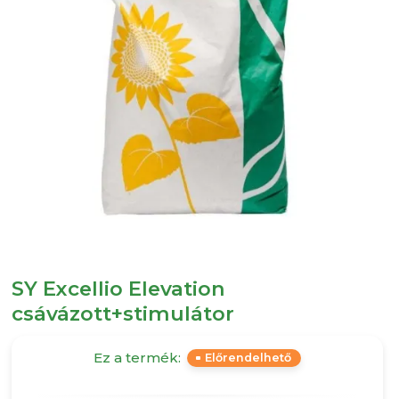
SY Excellio Elevation
csávázott+stimulátor
Ez a termék:
Előrendelhető