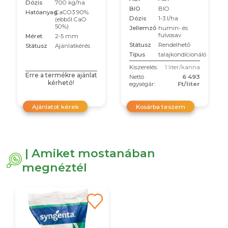
Dózis
700 kg/ha
BIO
BIO
Hatóanyag
CaCO3 90%
Dózis
1-3 l/ha
(ebből CaO
50%)
Jellemző
humin- és
fulvosav
Méret
2-5 mm
Státusz
Rendelhető
Státusz
Ajánlatkérés
Típus
talajkondícionáló
Kiszerelés:
1 liter/kanna
Erre a termékre ajánlat
Nettó
6 493
kérhető!
egységár:
Ft/liter
Ajánlatot kérek
Kosárba teszem
| Amiket mostanában
megnéztél