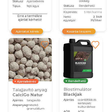
zöldség
Státusz
Ajánlatkérés
Státusz
Rendelhető
Típus
fejtrágya
Kiszerelés:
5 liter/kanna
Erre a termékre
Nettó
2 349
ajánlat kérhető!
egységár:
Ft/liter
Ajánlatot kérek
Kosárba teszem
Rendelhető
Ajánlatkérés
Biostimulátor
Talajjavító anyag
Blackjak
CalciGo Natur
Ajánlás
szántóföldi és
Ajánlás
talajjavító
kertészeti
Alapanyag
mészkő
kultúrákhoz
granulátum
AÖP
AÖP