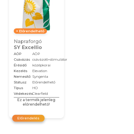
Előrendelhető
Napraforgó
SY Excellio
AÖP
AÖP
Csávázás
csávázott+stimulátor
Érésidő
középkorai
Kezelés
Elevation
Nemesítő
Syngenta
Státusz
Előrendelhető
Típus
HO
Védekezés
Clearfield
Ez a termék jelenleg
előrendelhető!
Előrendelés