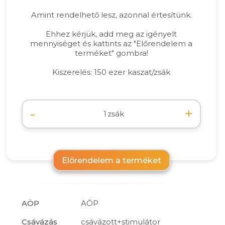
Amint rendelhető lesz, azonnal értesítünk.
Ehhez kérjük, add meg az igényelt
mennyiséget és kattints az "Előrendelem a
terméket" gombra!
Kiszerelés: 150 ezer kaszat/zsák
-
+
zsák
Előrendelem a terméket
AÖP
AÖP
Csávázás
csávázott+stimulátor