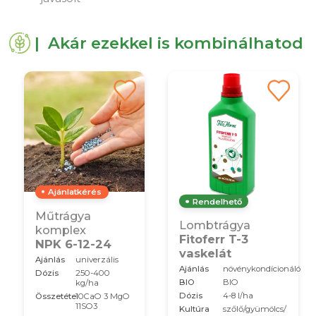
| Akár ezekkel is kombinálhatod
Ajánlatkérés
Rendelhető
Műtrágya
Lombtrágya
komplex
Fitoferr T-3
NPK 6-12-24
vaskelát
Ajánlás
univerzális
Ajánlás
növénykondícionáló
Dózis
250-400
BIO
BIO
kg/ha
Dózis
4-8 l/ha
Összetétel
10CaO 3 MgO
11SO3
Kultúra
szőlő/gyümölcs/