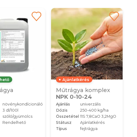
hető
Ajánlatkérés
ágya
Műtrágya komplex
a
NPK 0-10-24
növénykondícionáló
Ajánlás
univerzális
3 dl/100l
Dózis
250-400 kg/ha
szőlő/gyümölcs
Összetétel
11S 7,8CaO 3,2MgO
Rendelhető
Státusz
Ajánlatkérés
Típus
fejtrágya