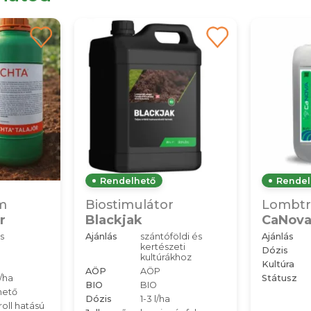
Rendelhető
Rendel
m
Biostimulátor
Lombtr
r
Blackjak
CaNov
s
Ajánlás
szántóföldi és
Ajánlás
kertészeti
Dózis
kultúrákhoz
Kultúra
AÖP
AÖP
l/ha
Státusz
BIO
BIO
hető
Dózis
1-3 l/ha
oll hatású