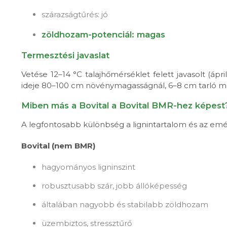
szárazságtűrés: jó
zöldhozam-potenciál: magas
Termesztési javaslat
Vetése 12–14 °C talajhőmérséklet felett javasolt (áp
ideje 80–100 cm növénymagasságnál, 6–8 cm tarló meg
Miben más a Bovital a Bovital BMR-hez képest
A legfontosabb különbség a lignintartalom és az em
Bovital (nem BMR)
hagyományos ligninszint
robusztusabb szár, jobb állóképesség
általában nagyobb és stabilabb zöldhozam
üzembiztos, stressztűrő