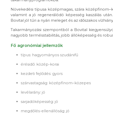
Növekedési típusa középmagas, szára középfinom–kö
valamint a jó regenerálódó képesség kaszálás után
Bovital jól tűri a nyári meleget és az időszakos vízhi
Takarmányozási szempontból a Bovital kiegyensúly
nagyobb termésstabilitás, jobb állóképesség és robu
Fő agronómiai jellemzők
típus: hagyományos szudánifű
érésidő: közép-korai
kezdeti fejlődés: gyors
szárvastagság: középfinom–közepes
levélarány: jó
sarjadóképesség: jó
megdőlés-ellenállóság: jó