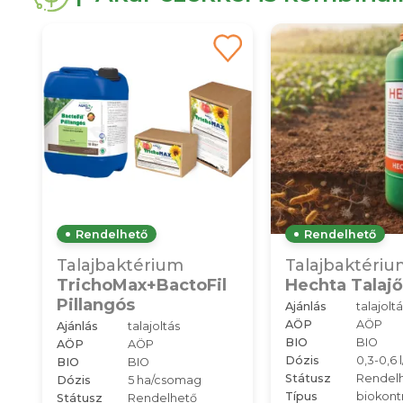
Rendelhető
Rendelhető
Talajbaktérium
Talajbaktériu
TrichoMax+BactoFil
Hechta Talajő
Pillangós
Ajánlás
talajoltá
AÖP
AÖP
Ajánlás
talajoltás
BIO
BIO
AÖP
AÖP
Dózis
0,3-0,6 
BIO
BIO
Státusz
Rendel
Dózis
5 ha/csomag
Típus
biokontr
Státusz
Rendelhető