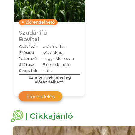
Előrendelhető
Szudánifű
Bovital
Csávázás
csávázatlan
Érésidő
középkorai
Jellemző
nagy zöldhozam
Státusz
Előrendelhető
Szap. fok
I. fok
Ez a termék jelenleg
előrendelhető!
Előrendelés
| Cikkajánló