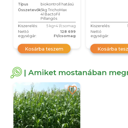
Típus
biokontroll hatású
Összetevők
5kg TrichoMax
4l BactoFil
Pillangós
Kiszerelés:
5 kg+4 l/csomag
Kiszerelés:
Nettó
128 699
Nettó
egységár:
Ft/csomag
egységár:
Kosárba teszem
Kosárba tes
| Amiket mostanában megn