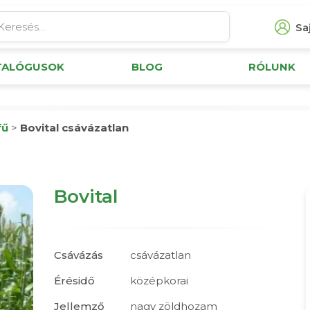
Saj
TALÓGUSOK
BLOG
RÓLUNK
fű
>
Bovital csávázatlan
Bovital
Csávázás
csávázatlan
Érésidő
középkorai
Jellemző
nagy zöldhozam