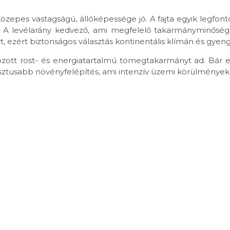
zepes vastagságú, állóképessége jó. A fajta egyik legfon
. A levélarány kedvező, ami megfelelő takarmányminőséget
ányt, ezért biztonságos választás kontinentális klímán és gy
ozott rost- és energiatartalmú tömegtakarmányt ad. Bár 
sztusabb növényfelépítés, ami intenzív üzemi körülmények 