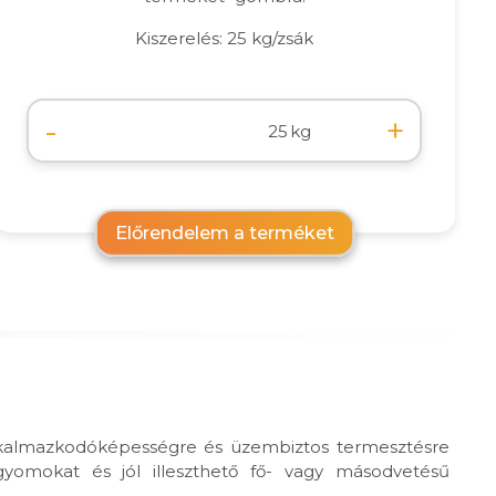
Kiszerelés: 25 kg/zsák
-
+
kg
Előrendelem a terméket
alkalmazkodóképességre és üzembiztos termesztésre
 gyomokat és jól illeszthető fő- vagy másodvetésű