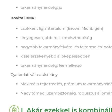
takarmányminőség: jó
Bovital BMR:
csökkent lignintartalom (Brown Midrib gén)
lényegesen jobb rost-emészthetőség
nagyobb takarmányfelvétel és tejtermelési pote
kissé érzékenyebb állóképességben
takarmányminőség: kiemelkedő
Gyakorlati választási irány
Maximális tejtermelés, prémium takarmánymin
Nagy tömeg, üzembiztonság, robusztus állomán
| Akár ezekkel is kombiná