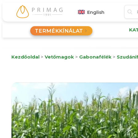
English
KA
TERMÉKKÍNÁLAT
Kezdőoldal
>
Vetőmagok
>
Gabonafélék
>
Szudáni