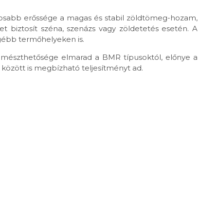
tosabb erőssége a magas és stabil zöldtömeg-hozam,
 biztosít széna, szenázs vagy zöldetetés esetén. A
engébb termőhelyeken is.
emészthetősége elmarad a BMR típusoktól, előnye a
között is megbízható teljesítményt ad.