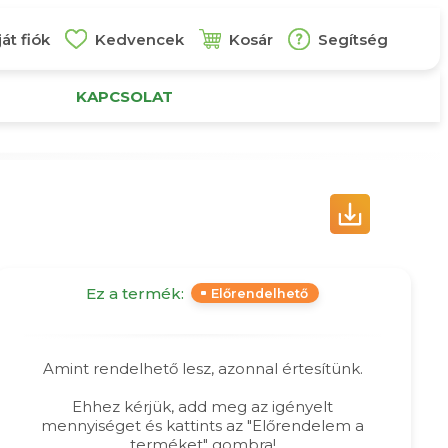
át fiók
Kedvencek
Kosár
Segítség
KAPCSOLAT
Ez a termék:
Előrendelhető
Amint rendelhető lesz, azonnal értesítünk.
Ehhez kérjük, add meg az igényelt
mennyiséget és kattints az "Előrendelem a
terméket" gombra!