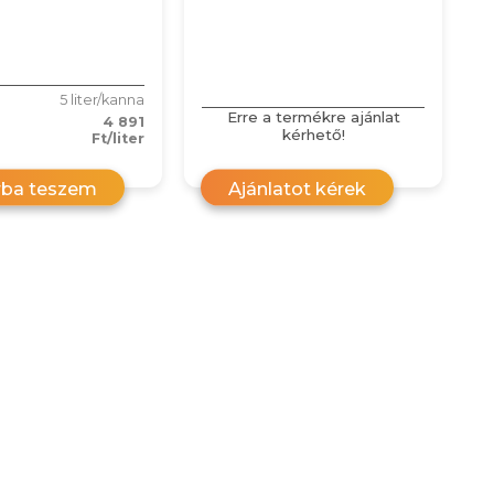
5 liter/kanna
Erre a termékre ajánlat
4 891
kérhető!
Ft/liter
rba teszem
Ajánlatot kérek