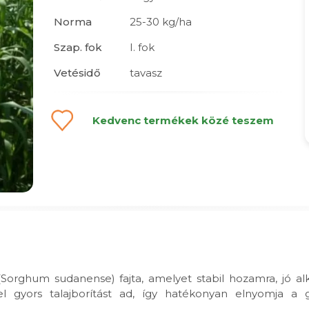
Norma
25-30 kg/ha
Szap. fok
I. fok
Vetésidő
tavasz
Kedvenc termékek közé teszem
orghum sudanense) fajta, amelyet stabil hozamra, jó 
ével gyors talajborítást ad, így hatékonyan elnyomja a