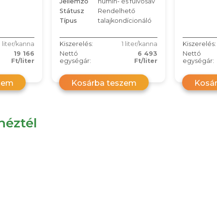
Jellemző
humin- és fulvosav
Státusz
Rendelhető
Típus
talajkondícionáló
1 liter/kanna
Kiszerelés:
1 liter/kanna
Kiszerelés:
19 166
Nettó
6 493
Nettó
Ft/liter
egységár:
Ft/liter
egységár:
zem
Kosárba teszem
Kosá
éztél