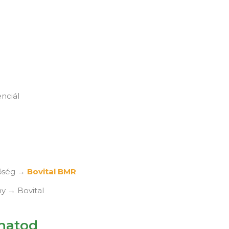
nciál
őség →
Bovital BMR
y → Bovital
lhatod