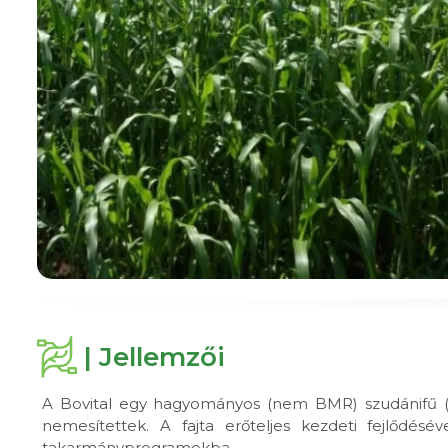
| Jellemzői
A Bovital egy hagyományos (nem BMR) szudánifű (S
nemesítettek. A fajta erőteljes kezdeti fejlődés
takarmányprogramokba.