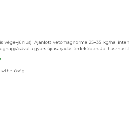
rilis vége–június). Ajánlott vetőmagnorma 25–35 kg/ha, int
hagyásával a gyors újrasarjadás érdekében. Jól hasznosíth
?
észthetőség.