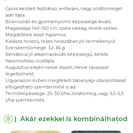
Gyors kezdeti fejlődésű, erőteljes, nagy zöldtömeget
adó fajta.
Bokrosodó és gyomelnyomó képessége kiváló.
Magassága 140-160 cm, szára vastag, levele széles.
Megdőlésre kissé hajlamos.
Kalásza hosszú, teljes hosszában jól termékenyül.
Ezerszemtömege: 32-36 g.
Rendkívül jó alkalmazkodó képességű, kettős
hasznosítású rozsfajta.
Augusztus elején vetve ősszel, illetve tavasszal
legeltethető.
Ugyanazon évben megfelelő tápanyag-utánpótlással
elfogadható szemtermést is ad.
Termőképessége: 25-30 t/ha zöldtömeg, vagy 3,5-5,5
t/ha szemtermés.
| Akár ezekkel is kombinálhatod