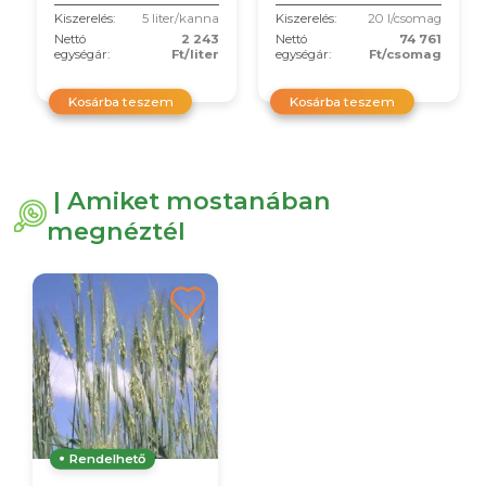
Kiszerelés:
5 liter/kanna
Kiszerelés:
20 l/csomag
Nettó
2 243
Nettó
74 761
egységár:
Ft/liter
egységár:
Ft/csomag
Kosárba teszem
Kosárba teszem
| Amiket mostanában
megnéztél
Rendelhető