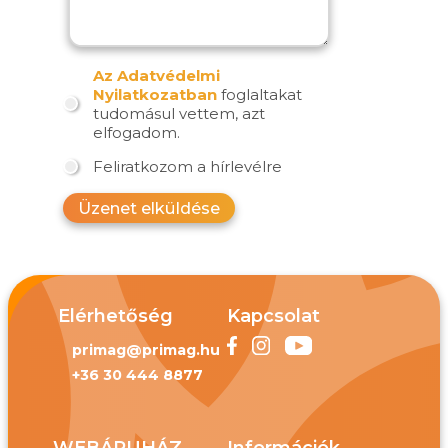
Az Adatvédelmi
Nyilatkozatban
foglaltakat
tudomásul vettem, azt
elfogadom.
Feliratkozom a hírlevélre
Üzenet elküldése
Elérhetőség
Kapcsolat
primag@primag.hu
+36 30 444 8877
WEBÁRUHÁZ
Információk