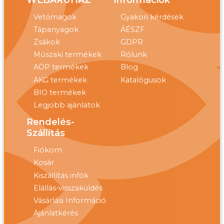
Vetőmagok
Gyakori kérdések
Tápanyagok
ÁÉSZF
Zsákok
GDPR
Műszaki termékek
Rólunk
AÖP termékek
Blog
AKG termékek
Katalógusok
BIO termékek
Legjobb ajánlatok
Rendelés-
Szállítás
Fiókom
Kosár
Kiszállítás infók
Elállás-visszaküldés
Vásárlási Információ
Ajánlatkérés