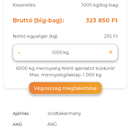
Kiszerelés:
1000 kg/big-bag
Bruttó (big-bag):
323 850 Ft
Nettó egységár (kg):
255 Ft
-
+
kg
6000 kg mennyiség felett ajánlatot küldünk!
Max. mennyiség/raklap: 1 000 kg
Végösszeg megtekintése
Ajánlás
zöldtakarmány
AKG
AKG