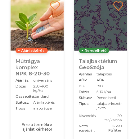
Ajánlatkérés
Rendelhető
Műtrágya
Talajbaktérium
komplex
GeoSzója
NPK 8-20-30
Ajánlás
talajoltás
AÖP
AÖP
Ajánlás
univerzális
BIO
BIO
Dózis
250-400
kg/ha
Dózis
5-10 l/ha
Összetétel
standard
Státusz
Rendelhető
Státusz
Ajánlatkérés
Típus
talajszerkezet-
javító
Típus
alaptrágya
Kiszerelés:
20
liter/kanna
Erre a termékre
Nettó
5 221
ajánlat kérhető!
egységár:
Ft/liter