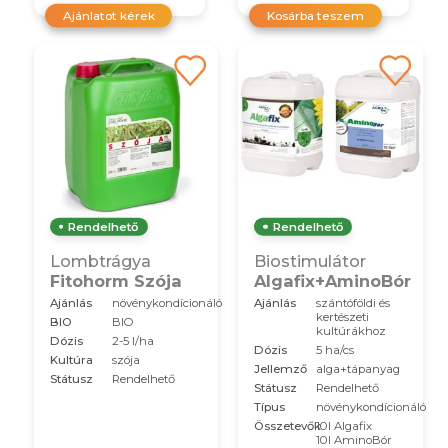
Ajánlatot kérek
Kosárba teszem
Rendelhető
Rendelhető
Lombtrágya
Biostimulátor
Fitohorm Szója
Algafix+AminoBór
Ajánlás
növénykondícionáló
Ajánlás
szántóföldi és
kertészeti
BIO
BIO
kultúrákhoz
Dózis
2-5 l/ha
Dózis
5 ha/cs
Kultúra
szója
Jellemző
alga+tápanyag
Státusz
Rendelhető
Státusz
Rendelhető
Típus
növénykondícionáló
Összetevők
10l Algafix
10l AminoBór