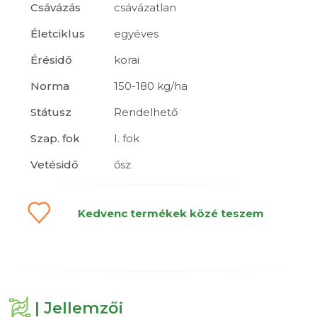
Csávázás
csávázatlan
Életciklus
egyéves
Érésidő
korai
Norma
150-180 kg/ha
Státusz
Rendelhető
Szap. fok
I. fok
Vetésidő
ősz
Kedvenc termékek közé teszem
| Jellemzői