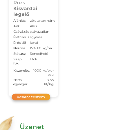
Rozs
Kisvárdai
legelő
Ajánlás
zöldtakarmány
AKG
AKG
Csávázás
csávázatlan
Életciklus
egyéves
Érésidő
korai
Norma
150-180 kg/ha
Státusz
Rendelhető
Szap.
I. fok
fok
Kiszerelés:
1000 kg/big-
bag
Nettó
255
egységár:
Ft/kg
Kosárba teszem
Üzenet