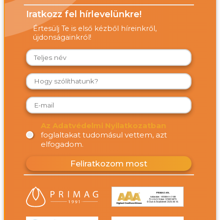
Iratkozz fel hírlevelünkre!
Értesülj Te is első kézből híreinkről,
újdonságainkról!
Az Adatvédelmi Nyilatkozatban
foglaltakat tudomásul vettem, azt
elfogadom.
Feliratkozom most