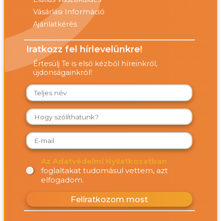
Vásárlási Információ
Ajánlatkérés
Iratkozz fel hírlevelünkre!
Értesülj Te is első kézből híreinkről,
újdonságainkról!
Az Adatvédelmi Nyilatkozatban
foglaltakat tudomásul vettem, azt
elfogadom.
Feliratkozom most