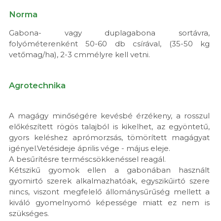
Norma
Gabona- vagy duplagabona sortávra,
folyóméterenként 50-60 db csírával, (35-50 kg
vetőmag/ha), 2-3 cmmélyre kell vetni.
Agrotechnika
A magágy minőségére kevésbé érzékeny, a rosszul
előkészített rögös talajból is kikelhet, az egyöntetű,
gyors keléshez aprómorzsás, tömörített magágyat
igényel.Vetésideje április vége - május eleje.
A besűrítésre terméscsökkenéssel reagál.
Kétszikű gyomok ellen a gabonában használt
gyomirtó szerek alkalmazhatóak, egyszikűirtó szere
nincs, viszont megfelelő állománysűrűség mellett a
kiváló gyomelnyomó képessége miatt ez nem is
szükséges.