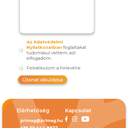
Az Adatvédelmi
Nyilatkozatban
foglaltakat
tudomásul vettem, azt
elfogadom.
Feliratkozom a hírlevélre
Üzenet elküldése
Elérhetőség
Kapcsolat
primag@primag.hu
+36 30 444 8877