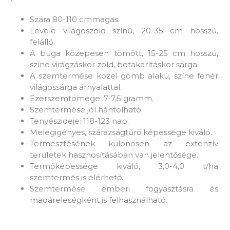
?
Szára 80-110 cmmagas.
Levele világoszöld színű, 20-35 cm hosszú,
felálló.
A buga közepesen tömött, 15-25 cm hosszú,
színe virágzáskor zöld, betakarításkor sárga.
A szemtermése közel gömb alakú, színe fehér
világossárga árnyalattal.
Ezerszemtömege: 7-7,5 gramm.
Szemtermése jól hántolható.
Tenyészideje: 118-123 nap.
Melegigényes, szárazságtűrő képessége kiváló.
Termesztésének különösen az extenzív
területek hasznosításában van jelentősége.
Termőképessége kiváló, 3,0-4,0 t/ha
szemtermés is elérhető.
Szemtermése emberi fogyasztásra és
madáreleségként is felhasználható.