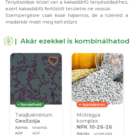
Tenyészideje közel van a kakaslábfű tenyészidejéhez,
ezért kakaslábfű fertőzött területre ne vessük.
Szempergésre csak kissé hajlamos, de a túlérést a
madárkár miatt meg kell előzni.
| Akár ezekkel is kombinálhatod
Rendelhető
Ajánlatkérés
Talajbaktérium
Műtrágya
GeoSzója
komplex
NPK 10-26-26
Ajánlás
talajoltás
AÖP
AÖP
Ajánlás
univerzális