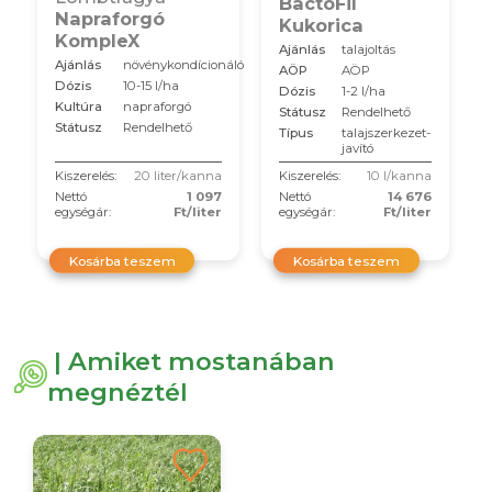
BactoFil
Napraforgó
Kukorica
KompleX
Ajánlás
talajoltás
Ajánlás
növénykondícionáló
AÖP
AÖP
Dózis
10-15 l/ha
Dózis
1-2 l/ha
Kultúra
napraforgó
Státusz
Rendelhető
Státusz
Rendelhető
Típus
talajszerkezet-
javító
Kiszerelés:
20 liter/kanna
Kiszerelés:
10 l/kanna
Nettó
1 097
Nettó
14 676
egységár:
Ft/liter
egységár:
Ft/liter
Kosárba teszem
Kosárba teszem
| Amiket mostanában
megnéztél