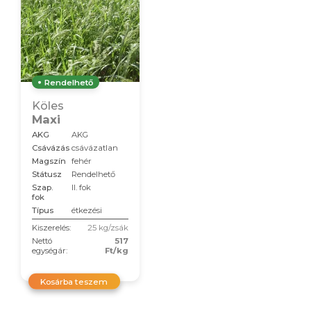
Rendelhető
Köles
Maxi
AKG
AKG
Csávázás
csávázatlan
Magszín
fehér
Státusz
Rendelhető
Szap.
II. fok
fok
Típus
étkezési
Kiszerelés:
25 kg/zsák
Nettó
517
egységár:
Ft/kg
Kosárba teszem