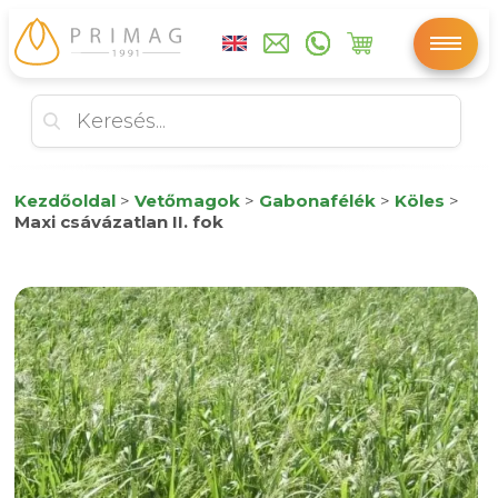
Kezdőoldal
>
Vetőmagok
>
Gabonafélék
>
Köles
>
Maxi csávázatlan II. fok