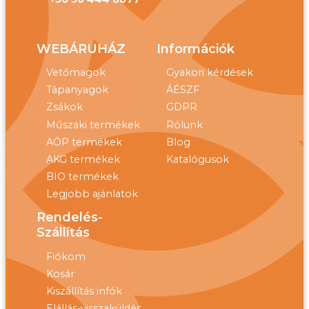
WEBÁRUHÁZ
Információk
Vetőmagok
Gyakori kérdések
Tápanyagok
ÁÉSZF
Zsákok
GDPR
Műszaki termékek
Rólunk
AÖP termékek
Blog
AKG termékek
Katalógusok
BIO termékek
Legjobb ajánlatok
Rendelés-
Szállítás
Fiókom
Kosár
Kiszállítás infók
Elállás-visszaküldés