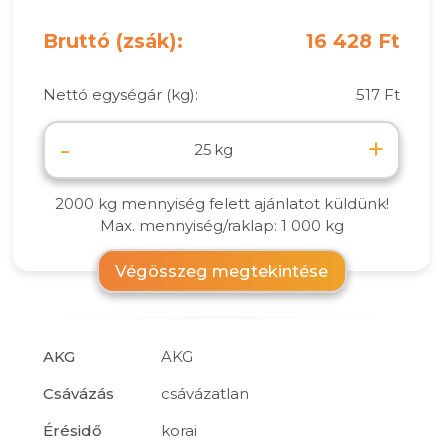
Bruttó (zsák):
16 428 Ft
Nettó egységár (kg):
517 Ft
-
+
kg
2000 kg mennyiség felett ajánlatot küldünk!
Max. mennyiség/raklap: 1 000 kg
Végösszeg megtekintése
AKG
AKG
Csávázás
csávázatlan
Érésidő
korai