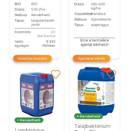
BIO
BIO
Dózis
250-400
kg/ha
Dózis
5-10 l/ha
Összetétel
standard
Státusz
Rendelhető
Státusz
Ajánlatkérés
Típus
talajszerkezet-
javító
Típus
alaptrágya
Kiszerelés:
20
liter/kanna
Erre a termékre
Nettó
5 221
ajánlat kérhető!
egységár:
Ft/liter
Kosárba teszem
Ajánlatot kérek
Rendelhető
Rendelhető
Talajbaktérium
Lombtrágya