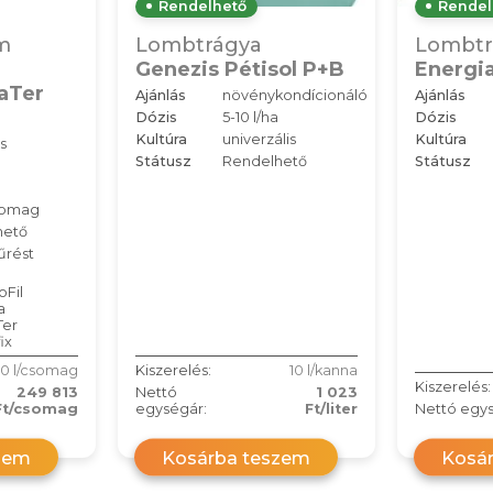
Rendelhető
Rendel
m
Lombtrágya
Lombtr
Genezis Pétisol P+B
Energi
aTer
Ajánlás
növénykondícionáló
Ajánlás
Dózis
5-10 l/ha
Dózis
Kultúra
univerzális
Kultúra
s
Státusz
Rendelhető
Státusz
somag
hető
űrést
oFil
a
Ter
ix
0 l/csomag
Kiszerelés:
10 l/kanna
Kiszerelés:
249 813
Nettó
1 023
Ft/csomag
egységár:
Ft/liter
Nettó egys
zem
Kosárba teszem
Kosá