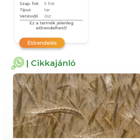
Szap. fok
II. fok
Típus
tar
Vetésidő
ősz
Ez a termék jelenleg
előrendelhető!
Előrendelés
| Cikkajánló