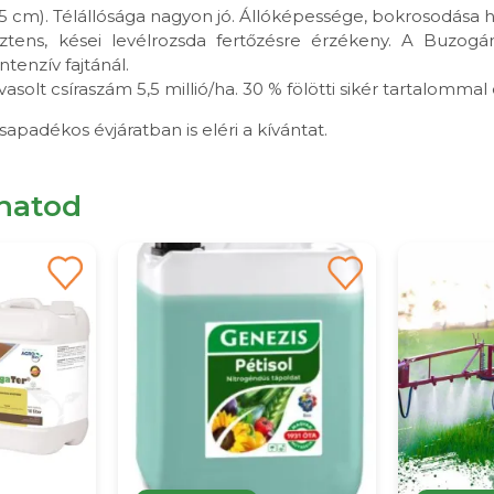
5 cm). Télállósága nagyon jó. Állóképessége, bokrosodása h
sztens, kései levélrozsda fertőzésre érzékeny. A Buzogán
ntenzív fajtánál.
asolt csíraszám 5,5 millió/ha. 30 % fölötti sikér tartalommal 
apadékos évjáratban is eléri a kívántat.
lhatod