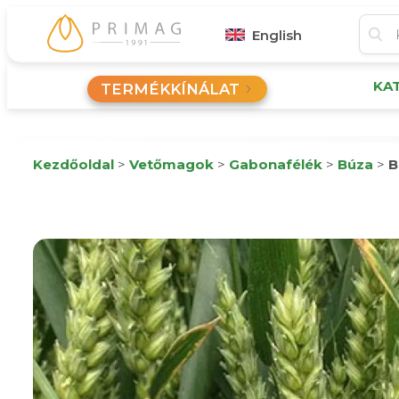
English
KA
TERMÉKKÍNÁLAT
Kezdőoldal
>
Vetőmagok
>
Gabonafélék
>
Búza
>
B