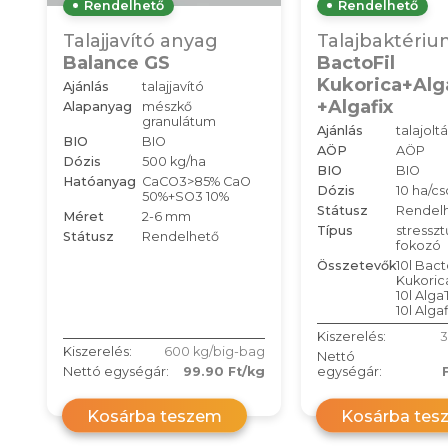
Rendelhető
Rendelhető
Talajjavító anyag
Talajbaktériu
Balance GS
BactoFil
Kukorica+Alg
Ajánlás
talajjavító
+Algafix
Alapanyag
mészkő
granulátum
Ajánlás
talajoltá
BIO
BIO
AÖP
AÖP
Dózis
500 kg/ha
BIO
BIO
Hatóanyag
CaCO3>85% CaO
Dózis
10 ha/c
50%+SO3 10%
Státusz
Rendel
Méret
2-6 mm
Típus
stresszt
Státusz
Rendelhető
fokozó
Összetevők
10l Bact
Kukoric
10l Alga
10l Algaf
Kiszerelés:
3
Kiszerelés:
600 kg/big-bag
Nettó
Nettó egységár:
99.90 Ft/kg
egységár:
Kosárba teszem
Kosárba tes