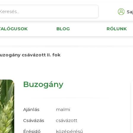
Saj
TALÓGUSOK
BLOG
RÓLUNK
uzogány csávázott II. fok
Buzogány
Ajánlás
malmi
Csávázás
csávázott
Érésidő
középérésű