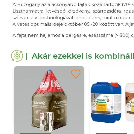
A Buzogány az alacsonyabb fajták közé tartozik (70-7
Lisztharmatra kevésbé érzékeny, szárrozsdára rezi
színvonalas technológiával lehet elérni, mint minden i
A vetés optimális ideje október 05.-20 között van. A jav
A fajta nem hajlamos a pergésre, esésszáma (> 300) cs
| Akár ezekkel is kombiná