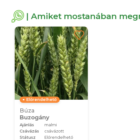
| Amiket mostanában megn
Előrendelhető
Búza
Buzogány
Ajánlás
malmi
Csávázás
csávázott
Státusz
Előrendelhető