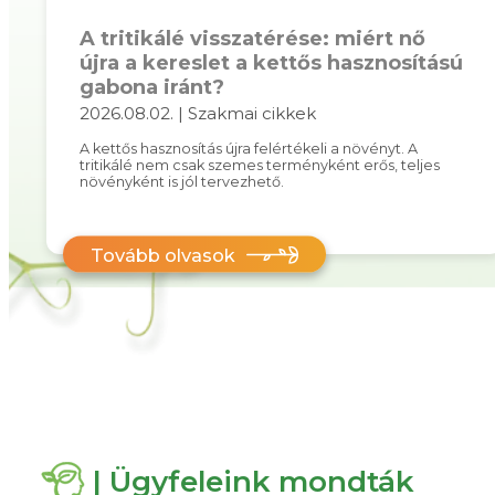
A tritikálé visszatérése: miért nő
újra a kereslet a kettős hasznosítású
gabona iránt?
2026.08.02. | Szakmai cikkek
A kettős hasznosítás újra felértékeli a növényt. A
tritikálé nem csak szemes terményként erős, teljes
növényként is jól tervezhető.
Tovább olvasok
| Ügyfeleink mondták