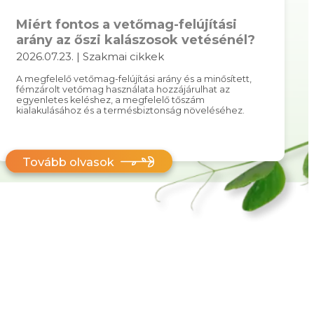
Miért fontos a vetőmag-felújítási
arány az őszi kalászosok vetésénél?
2026.07.23. | Szakmai cikkek
A megfelelő vetőmag-felújítási arány és a minősített,
fémzárolt vetőmag használata hozzájárulhat az
egyenletes keléshez, a megfelelő tőszám
kialakulásához és a termésbiztonság növeléséhez.
Tovább olvasok