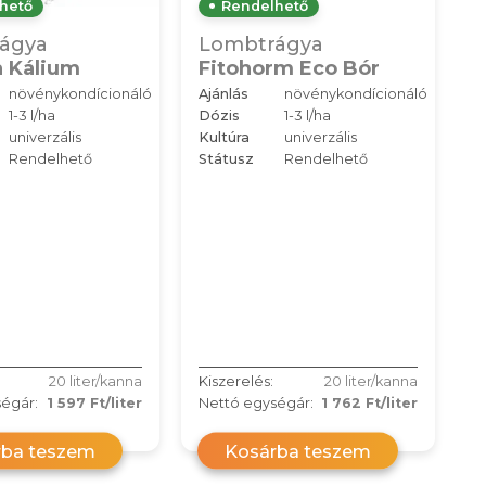
hető
Rendelhető
ágya
Lombtrágya
a Kálium
Fitohorm Eco Bór
növénykondícionáló
Ajánlás
növénykondícionáló
1-3 l/ha
Dózis
1-3 l/ha
univerzális
Kultúra
univerzális
Rendelhető
Státusz
Rendelhető
20 liter/kanna
Kiszerelés:
20 liter/kanna
égár:
1 597 Ft/liter
Nettó egységár:
1 762 Ft/liter
rba teszem
Kosárba teszem