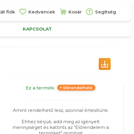
át fiók
Kedvencek
Kosár
Segítség
KAPCSOLAT
Ez a termék:
Előrendelhető
Amint rendelhető lesz, azonnal értesítünk.
Ehhez kérjük, add meg az igényelt
mennyiséget és kattints az "Előrendelem a
terméket" gombra!