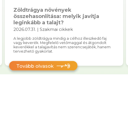
Zöldtrágya növények
összehasonlítása: melyik javítja
leginkább a talajt?
2026.07.31. | Szakmai cikkek
A legjobb zöldtrágya mindig a célhoz illeszkedő faj
vagy keverék. Megfelelő vetőmaggal és átgondolt
keverékkel a talajjavítás nem szerencsejáték, hanem
tervezhető gyakorlat.
Tovább olvasok