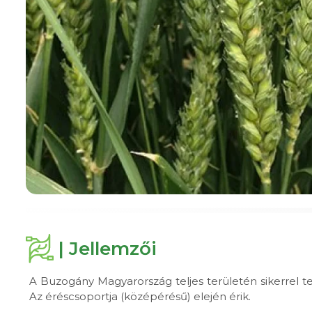
| Jellemzői
A Buzogány Magyarország teljes területén sikerrel te
Az éréscsoportja (középérésű) elején érik.