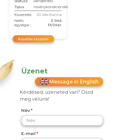
Státusz
Rendelhető
Típus
növénykondícionáló
Kiszerelés:
20 liter/kanna
Nettó
5 044
egységár:
Ft/liter
Kosárba teszem
Üzenet
Message in English
Kérdésed, üzeneted van? Oszd
meg velünk!
Név
E-mail