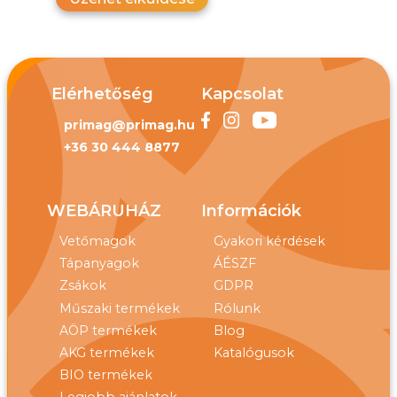
Elérhetőség
Kapcsolat
primag@primag.hu
+36 30 444 8877
WEBÁRUHÁZ
Információk
Vetőmagok
Gyakori kérdések
Tápanyagok
ÁÉSZF
Zsákok
GDPR
Műszaki termékek
Rólunk
AÖP termékek
Blog
AKG termékek
Katalógusok
BIO termékek