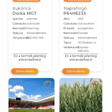
Kukorica
Napraforgó
Dorka MGT
P64HE233
Ajánlás
szemes
AKG
AKG
Csávázás
csávázott
Csávázás
csávázatlan
Nemesítő
Zeamag
Érésidő
középérésű
Státusz
Előrendelhető
Nemesítő
Pioneer
Tenyészidő
FAO100-199
Státusz
Előrendelhető
Típus
HO/bióban is
Védekezés
Express-
toleráns
Ez a termék jelenleg
Ez a termék jelenleg
előrendelhető!
előrendelhető!
Előrendelés
Előrendelés