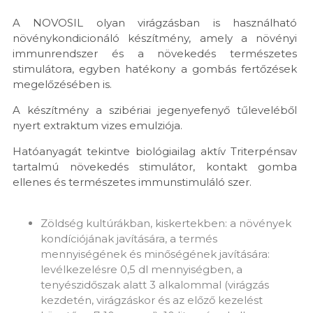
A NOVOSIL olyan virágzásban is használható
növénykondicionáló készítmény, amely a növényi
immunrendszer és a növekedés természetes
stimulátora, egyben hatékony a gombás fertőzések
megelőzésében is.
A készítmény a szibériai jegenyefenyő tűleveléből
nyert extraktum vizes emulziója.
Hatóanyagát tekintve biológiailag aktív Triterpénsav
tartalmú növekedés stimulátor, kontakt gomba
ellenes és természetes immunstimuláló szer.
Zöldség kultúrákban, kiskertekben: a növények
kondíciójának javítására, a termés
mennyiségének és minőségének javítására:
levélkezelésre 0,5 dl mennyiségben, a
tenyészidőszak alatt 3 alkalommal (virágzás
kezdetén, virágzáskor és az előző kezelést