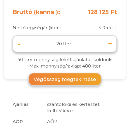
Bruttó (kanna ):
128 125 Ft
Nettó egységár (liter):
5 044 Ft
-
+
liter
40 liter mennyiség felett ajánlatot küldünk!
Max. mennyiség/raklap: 480 liter
Végösszeg megtekintése
Ajánlás
szántóföldi és kertészeti
kultúrákhoz
AÖP
AÖP