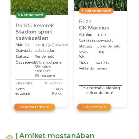
Előrendelhető
Rendelhető
Búza
Parkfű keverék
GK Március
Stadion sport
Ajánlás
malmi
csávázatlan
Csávázás
csávázott
Ajánlás
sportpálya/játszótér
Státusz
Előrendelhető
Csávázás
csávázatlan
Szap.
I. fok
fok
Státusz
Rendelhető
Típus
szálkás
Összetevők
57% angol perje
35% vörös
Vetésidő
tavasz
csenkesz
8% réti perje
Kiszerelés:
10 kg/zsák
Ez a termék jelenleg
Nettó
1 605
előrendelhető!
egységár:
Ft/kg
Kosárba teszem
Előrendelés
| Amiket mostanában