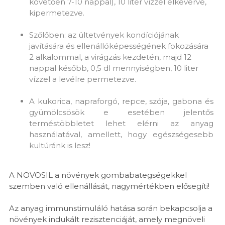
követően 7-10 nappal), 10 liter vízzel elkeverve,
kipermetezve.
Szőlőben: az ültetvények kondíciójának
javítására és ellenállóképességének fokozására
2 alkalommal, a virágzás kezdetén, majd 12
nappal később, 0,5 dl mennyiségben, 10 liter
vízzel a levélre permetezve.
A kukorica, napraforgó, repce, szója, gabona és
gyümölcsösök e esetében jelentős
terméstöbbletet lehet elérni az anyag
használatával, amellett, hogy egészségesebb
kultúránk is lesz!
A NOVOSIL a növények gombabategségekkel
szemben való ellenállását, nagymértékben elősegíti!
Az anyag immunstimuláló hatása során bekapcsolja a
növények indukált rezisztenciáját, amely megnöveli