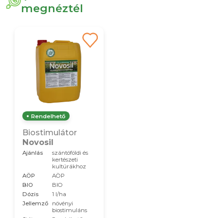
megnéztél
Rendelhető
Biostimulátor
Novosil
Ajánlás
szántóföldi és
kertészeti
kultúrákhoz
AÖP
AÖP
BIO
BIO
Dózis
1 l/ha
Jellemző
növényi
biostimuláns