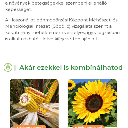
a növények betegségekkel szembeni ellenálló
képességét.
A Haszonállat-génmegőrzési Központ Méhészeti és
Méhbiológiai Intézet (Gödöllő) vizsgálata szerint a
készítmény méhekre nem veszélyes, így virágzásban
is alkalmazható, illetve kifejezetten ajánlott.
| Akár ezekkel is kombinálhatod
Előrendelhető
Előrendelhető