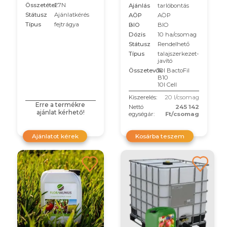
Összetétel
27N
Ajánlás
tarlóbontás
Státusz
Ajánlatkérés
AÖP
AÖP
Típus
fejtrágya
BIO
BIO
Dózis
10 ha/csomag
Státusz
Rendelhető
Típus
talajszerkezet-
javító
Összetevők
10l BactoFil
B10
10l Cell
Kiszerelés:
20 l/csomag
Erre a termékre
Nettó
245 142
ajánlat kérhető!
egységár:
Ft/csomag
Ajánlatot kérek
Kosárba teszem