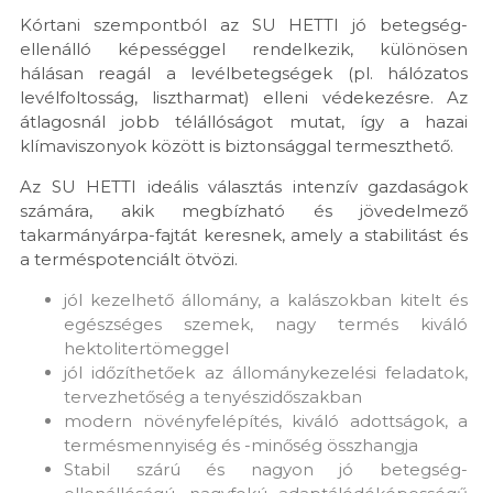
Kórtani szempontból az SU HETTI jó betegség-
ellenálló képességgel rendelkezik, különösen
hálásan reagál a levélbetegségek (pl. hálózatos
levélfoltosság, lisztharmat) elleni védekezésre. Az
átlagosnál jobb télállóságot mutat, így a hazai
klímaviszonyok között is biztonsággal termeszthető.
Az SU HETTI ideális választás intenzív gazdaságok
számára, akik megbízható és jövedelmező
takarmányárpa-fajtát keresnek, amely a stabilitást és
a terméspotenciált ötvözi.
jól kezelhető állomány, a kalászokban kitelt és
egészséges szemek, nagy termés kiváló
hektolitertömeggel
jól időzíthetőek az állománykezelési feladatok,
tervezhetőség a tenyészidőszakban
modern növényfelépítés, kiváló adottságok, a
termésmennyiség és -minőség összhangja
Stabil szárú és nagyon jó betegség-