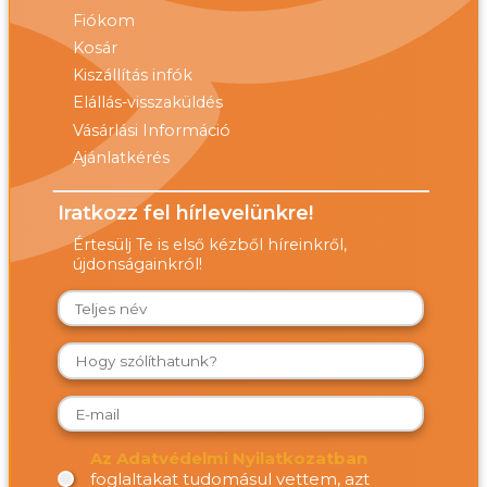
Fiókom
Kosár
Kiszállítás infók
Elállás-visszaküldés
Vásárlási Információ
Ajánlatkérés
Iratkozz fel hírlevelünkre!
Értesülj Te is első kézből híreinkről,
újdonságainkról!
Az Adatvédelmi Nyilatkozatban
foglaltakat tudomásul vettem, azt