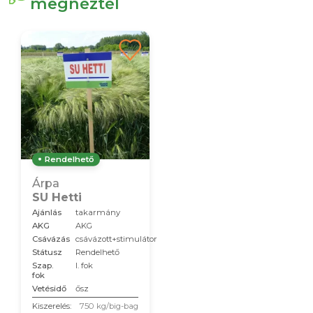
megnéztél
Rendelhető
Árpa
SU Hetti
Ajánlás
takarmány
AKG
AKG
Csávázás
csávázott+stimulátor
Státusz
Rendelhető
Szap.
I. fok
fok
Vetésidő
ősz
Kiszerelés:
750 kg/big-bag