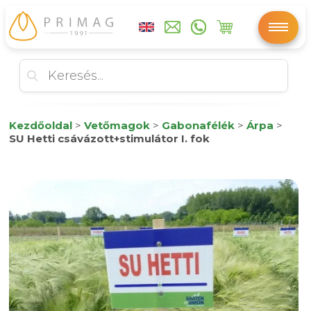
Kezdőoldal
>
Vetőmagok
>
Gabonafélék
>
Árpa
>
SU Hetti csávázott+stimulátor I. fok