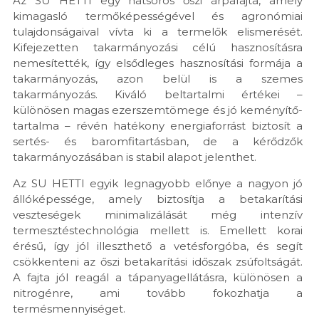
Az SU HETTI egy hatsoros őszi árpafajta, amely
kimagasló termőképességével és agronómiai
tulajdonságaival vívta ki a termelők elismerését.
Kifejezetten takarmányozási célú hasznosításra
nemesítették, így elsődleges hasznosítási formája a
takarmányozás, azon belül is a szemes
takarmányozás. Kiváló beltartalmi értékei –
különösen magas ezerszemtömege és jó keményítő-
tartalma – révén hatékony energiaforrást biztosít a
sertés- és baromfitartásban, de a kérődzők
takarmányozásában is stabil alapot jelenthet.
Az SU HETTI egyik legnagyobb előnye a nagyon jó
állóképessége, amely biztosítja a betakarítási
veszteségek minimalizálását még intenzív
termesztéstechnológia mellett is. Emellett korai
érésű, így jól illeszthető a vetésforgóba, és segít
csökkenteni az őszi betakarítási időszak zsúfoltságát.
A fajta jól reagál a tápanyagellátásra, különösen a
nitrogénre, ami tovább fokozhatja a
termésmennyiséget.