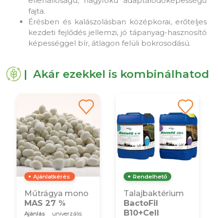
ellenállóságú, nagyfokú adaptálódóképességű
fajta.
Érésben és kalászolásban középkorai, erőteljes
kezdeti fejlődés jellemzi, jó tápanyag-hasznosító
képességgel bír, átlagon felüli bokrosodású.
| Akár ezekkel is kombinálhatod
Ajánlatkérés
Rendelhető
Műtrágya mono
Talajbaktérium
MAS 27 %
BactoFil
B10+Cell
Ajánlás
univerzális