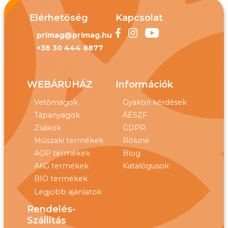
Elérhetőség
Kapcsolat
primag@primag.hu
+36 30 444 8877
WEBÁRUHÁZ
Információk
Vetőmagok
Gyakori kérdések
Tápanyagok
ÁÉSZF
Zsákok
GDPR
Műszaki termékek
Rólunk
AÖP termékek
Blog
AKG termékek
Katalógusok
BIO termékek
Legjobb ajánlatok
Rendelés-
Szállítás