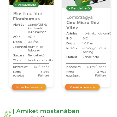
Rendelhető
Rendelhető
Biostimulátor
Lombtrágya
Florahumus
Geo Micro Réz
Ajánlás
szántóföldi és
Vitéz
kertészeti
kultúrákhoz
Ajánlás
növénykondícionáló
AÖP
AÖP
BIO
BIO
Dózis
0,5 l/ha
Dózis
1-3 l/ha
Jellemző
humin- és
Kultúra
szőlő/gyümölcs/
fulvosav
zöldség
Státusz
Rendelhető
Státusz
Rendelhető
Típus
talajkondícionáló
Kiszerelés:
10 l/kanna
Kiszerelés:
20 liter/kanna
Nettó
13 576
Nettó
3 704
egységár:
Ft/liter
egységár:
Ft/liter
Kosárba teszem
Kosárba teszem
| Amiket mostanában