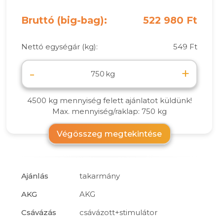
Bruttó (big-bag):
522 980 Ft
Nettó egységár (kg):
549 Ft
-
+
kg
4500 kg mennyiség felett ajánlatot küldünk!
Max. mennyiség/raklap: 750 kg
Végösszeg megtekintése
Ajánlás
takarmány
AKG
AKG
Csávázás
csávázott+stimulátor