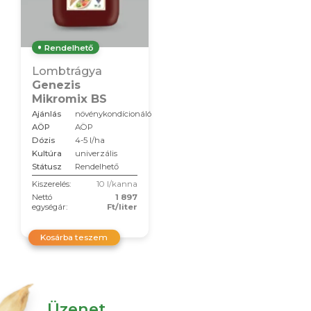
Rendelhető
Lombtrágya
Genezis
Mikromix BS
Ajánlás
növénykondícionáló
AÖP
AÖP
Dózis
4-5 l/ha
Kultúra
univerzális
Státusz
Rendelhető
Kiszerelés:
10 l/kanna
Nettó
1 897
egységár:
Ft/liter
Kosárba teszem
Üzenet