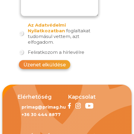
Az Adatvédelmi
Nyilatkozatban
foglaltakat
tudomásul vettem, azt
elfogadom.
Feliratkozom a hírlevélre
Üzenet elküldése
Elérhetőség
Kapcsolat
primag@primag.hu
+36 30 444 8877