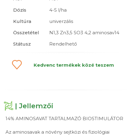
Dózis
4-5 l/ha
Kultúra
univerzális
Összetétel
N1,3 Zn3,5 SO3 4,2 aminosav14
Státusz
Rendelhető
Kedvenc termékek közé teszem
| Jellemzői
14% AMINOSAVAT TARTALMAZÓ BIOSTIMULÁTOR
Az aminosavak a növény sejtközi és fiziológiai