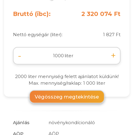
Bruttó (ibc):
2 320 074 Ft
Nettó egységár (liter):
1 827 Ft
-
+
liter
2000 liter mennyiség felett ajánlatot küldünk!
Max. mennyiség/raklap: 1 000 liter
Végösszeg megtekintése
Ajánlás
növénykondícionáló
AÖP
AÖP