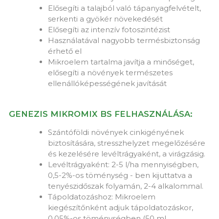
Elősegíti a talajból való tápanyagfelvételt,
serkenti a gyökér növekedését
Elősegíti az intenzív fotoszintézist
Használatával nagyobb termésbiztonság
érhető el
Mikroelem tartalma javítja a minőséget,
elősegíti a növények természetes
ellenállóképességének javítását
GENEZIS MIKROMIX BS FELHASZNÁLÁSA:
Szántóföldi növények cinkigényének
biztosítására, stresszhelyzet megelőzésére
és kezelésére levéltrágyaként, a virágzásig.
Levéltrágyaként: 2-5 l/ha mennyiségben,
0,5-2%-os töménység - ben kijuttatva a
tenyészidőszak folyamán, 2-4 alkalommal.
Tápoldatozáshoz: Mikroelem
kiegészítőnként adjuk tápoldatozáskor,
0,05%-os töménységben (50 ml