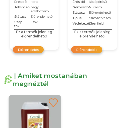
Érésidő
korai
Érésidő
középérésű
Jellemző
nagy
Nemesítő
Nufarm
zöldhozam
Státusz
Előrendelhető
Státusz
Előrendelhető
Típus
csíkos/étkezési
Szap.
I. fok
Védekezés
Clearfield
fok
Ez a termék jelenleg
Ez a termék jelenleg
előrendelhető!
előrendelhető!
Előrendelés
Előrendelés
| Amiket mostanában
megnéztél