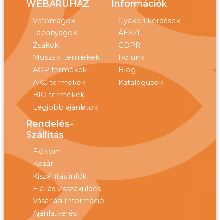
WEBÁRUHÁZ
Információk
Vetőmagok
Gyakori kérdések
Tápanyagok
ÁÉSZF
Zsákok
GDPR
Műszaki termékek
Rólunk
AÖP termékek
Blog
AKG termékek
Katalógusok
BIO termékek
Legjobb ajánlatok
Rendelés-
Szállítás
Fiókom
Kosár
Kiszállítás infók
Elállás-visszaküldés
Vásárlási Információ
Ajánlatkérés