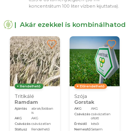
koncentrátum 100 liter vízben kijuttatva).
| Akár ezekkel is kombinálhatod
Rendelhető
Előrendelhető
Tritikálé
Szója
Ramdam
Gorstak
Ajánlás
abrak/bióban
AKG
AKG
is
Csávázás
csávázatlan
AKG
AKG
oltott
Csávázás
csávázatlan
Érésidő
késői
Státusz
Rendelhető
Nemesítő
Selsem