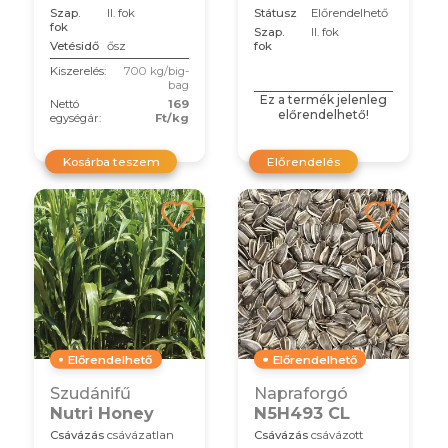
Szap.
II. fok
Státusz
Előrendelhető
fok
Szap.
II. fok
Vetésidő
ősz
fok
Kiszerelés:
700 kg/big-
bag
Ez a termék jelenleg
Nettó
169
előrendelhető!
egységár:
Ft/kg
Kosárba teszem
Előrendelés
Előrendelhető
Előrendelhető
Szudánifű
Napraforgó
Nutri Honey
N5H493 CL
Csávázás
csávázatlan
Csávázás
csávázott