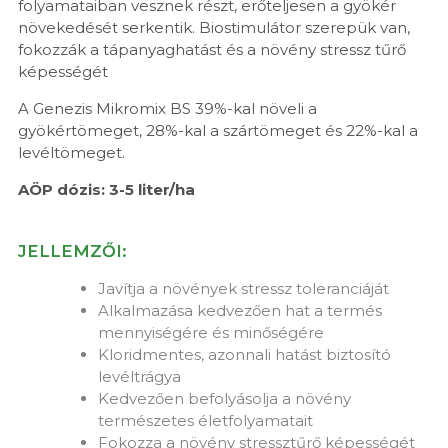
folyamataiban vesznek részt, erőteljesen a gyökér
növekedését serkentik. Biostimulátor szerepük van,
fokozzák a tápanyaghatást és a növény stressz tűrő
képességét
A Genezis Mikromix BS 39%-kal növeli a
gyökértömeget, 28%-kal a szártömeget és 22%-kal a
levéltömeget.
AÖP dózis: 3-5 liter/ha
JELLEMZŐI:
Javítja a növények stressz toleranciáját
Alkalmazása kedvezően hat a termés
mennyiségére és minőségére
Kloridmentes, azonnali hatást biztosító
levéltrágya
Kedvezően befolyásolja a növény
természetes életfolyamatait
Fokozza a növény stressztűrő képességét