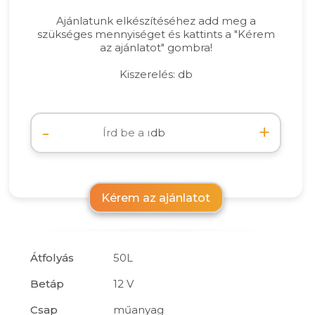
Ajánlatunk elkészítéséhez add meg a
szükséges mennyiséget és kattints a "Kérem
az ajánlatot" gombra!
Kiszerelés: db
-
+
db
Kérem az ajánlatot
Átfolyás
50L
Betáp
12 V
Csap
műanyag