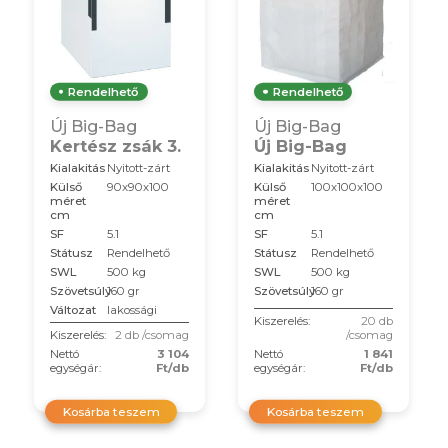
Rendelhető
Rendelhető
Új Big-Bag
Új Big-Bag
Kertész zsák 3.
Új Big-Bag
Kialakitás
Nyitott-zárt
Kialakitás
Nyitott-zárt
Külső
90x90x100
Külső
100x100x100
méret
méret
cm
cm
SF
5.1
SF
5.1
Státusz
Rendelhető
Státusz
Rendelhető
SWL
500 kg
SWL
500 kg
Szövetsúly
160 gr
Szövetsúly
160 gr
Változat
lakossági
Kiszerelés:
20 db
Kiszerelés:
2 db /csomag
/csomag
Nettó
3 104
Nettó
1 841
egységár:
Ft/db
egységár:
Ft/db
Kosárba teszem
Kosárba teszem