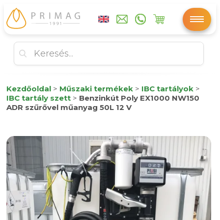
Kezdőoldal
>
Műszaki termékek
>
IBC tartályok
>
IBC tartály szett
>
Benzinkút Poly EX1000 NW150
ADR szűrővel műanyag 50L 12 V