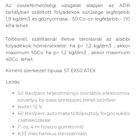
Az összeférhetőségi vizsgálat alapján az ADR
tartályban szállított folyadékok sűrűsége legfeljebb
1,9 kg/dm3 és gőznyomása - 50 Co-on legfeljebb - 110
kPa lehet.
Töltésnél, szállításnál illetve tárolásnál az alábbi
folyadékok hőmérséklete: ha p< 1,2 kg/dm3 , akkor
maximum 50Co ha p> 1,2 kg/dm3 , akkor maximum
40Co lehet.
Kimérő szerkezet típusa: ST EX50 ATEX
Leírás:
50 liter/perc teljesítményű önindítós elektromos
szivattyú by-pass szeleppel, belső szűrővel
kivitel: 12 V
60 liter/perc automata töltőpisztoly forgócsuklós
csatlakozással
1"-os, 4 m hosszú gumitömlő
K33 mechanikus literszámláló