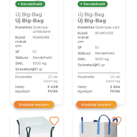
Rendelhető
Rendelhető
Új Big-Bag
Új Big-Bag
Új Big-Bag
Új Big-Bag
Kialakitás
Szoknya-
Kialakitás
Szoknyás-zárt
ürítőcsonk
Külső
90x90x125
Külső
95x95x165
méret
méret
cm
cm
SF
5.1
SF
5.1
Státusz
Rendelhető
Státusz
Rendelhető
SWL
1000 kg
SWL
1000 kg
Szövetsúly
160 gr
Szövetsúly
160 gr
Kiszerelés:
20 db
Kiszerelés:
20 db
/csomag
/csomag
Nettó
3 438
Nettó
2 654
egységár:
Ft/db
egységár:
Ft/db
Kosárba teszem
Kosárba teszem