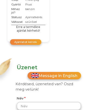
Gyártó
Piusi
Mihez
benzin
jó?
Státusz
Ajánlatkérés
Változat
szűrővel
Erre a termékre
ajánlat kérhető!
Ajánlatot kérek
Üzenet
Message in English
Kérdésed, üzeneted van? Oszd
meg velünk!
Név