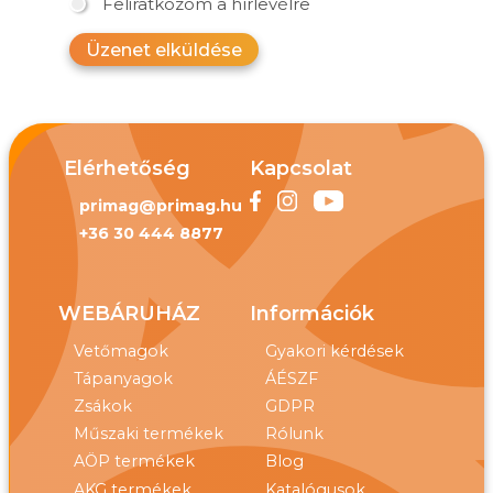
Feliratkozom a hírlevélre
Üzenet elküldése
Elérhetőség
Kapcsolat
primag@primag.hu
+36 30 444 8877
WEBÁRUHÁZ
Információk
Vetőmagok
Gyakori kérdések
Tápanyagok
ÁÉSZF
Zsákok
GDPR
Műszaki termékek
Rólunk
AÖP termékek
Blog
AKG termékek
Katalógusok