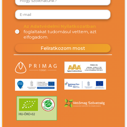
Az Adatvédelmi Nyilatkozatban
foglaltakat tudomásul vettem, azt
elfogadom.
Feliratkozom most