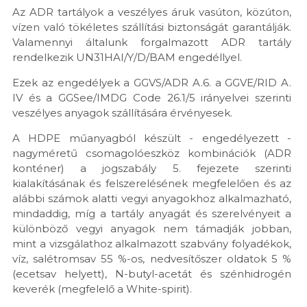
Az ADR tartályok a veszélyes áruk vasúton, közúton,
vízen való tökéletes szállítási biztonságát garantálják.
Valamennyi általunk forgalmazott ADR tartály
rendelkezik UN31HAI/Y/D/BAM engedéllyel.
Ezek az engedélyek a GGVS/ADR A.6. a GGVE/RID A.
IV és a GGSee/IMDG Code 26.1/5 irányelvei szerinti
veszélyes anyagok szállítására érvényesek.
A HDPE műanyagból készült - engedélyezett -
nagyméretű csomagolóeszköz kombinációk (ADR
konténer) a jogszabály 5. fejezete szerinti
kialakításának és felszerelésének megfelelően és az
alábbi számok alatti vegyi anyagokhoz alkalmazható,
mindaddig, míg a tartály anyagát és szerelvényeit a
különböző vegyi anyagok nem támadják jobban,
mint a vizsgálathoz alkalmazott szabvány folyadékok,
víz, salétromsav 55 %-os, nedvesítőszer oldatok 5 %
(ecetsav helyett), N-butyl-acetát és szénhidrogén
keverék (megfelelő a White-spirit).