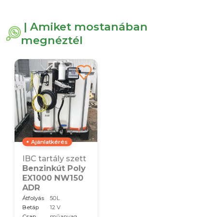
| Amiket mostanában
megnéztél
Ajánlatkérés
IBC tartály szett
Benzinkút Poly
EX1000 NW150
ADR
Átfolyás
50L
Betáp
12 V
Csap
műanyag