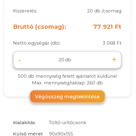
Kiszerelés:
20 db /csomag
Bruttó (csomag):
77 921 Ft
Nettó egységár (db):
3 068 Ft
-
+
db
500 db mennyiség felett ajánlatot küldünk!
Max. mennyiség/raklap: 260 db
Végösszeg megtekintése
Kialakitás
Töltő-ürítőcsonk
Külső méret
90x90x155