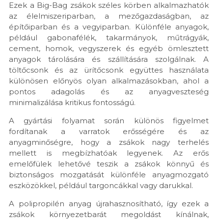
Ezek a Big-Bag zsákok széles körben alkalmazhatók
az élelmiszeriparban, a mezőgazdaságban, az
építőiparban és a vegyiparban. Különféle anyagok,
például gabonafélék, takarmányok, műtrágyák,
cement, homok, vegyszerek és egyéb ömlesztett
anyagok tárolására és szállítására szolgálnak. A
töltőcsonk és az ürítőcsonk együttes használata
különösen előnyös olyan alkalmazásokban, ahol a
pontos adagolás és az anyagveszteség
minimalizálása kritikus fontosságú.
A gyártási folyamat során különös figyelmet
fordítanak a varratok erősségére és az
anyagminőségre, hogy a zsákok nagy terhelés
mellett is megbízhatóak legyenek. Az erős
emelőfülek lehetővé teszik a zsákok könnyű és
biztonságos mozgatását különféle anyagmozgató
eszközökkel, például targoncákkal vagy darukkal.
A polipropilén anyag újrahasznosítható, így ezek a
zsákok környezetbarát megoldást kínálnak,