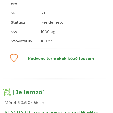
cm
SF
5.1
Státusz
Rendelhető
SWL
1000 kg
Szövetsúly
160 gr
Kedvenc termékek közé teszem
| Jellemzői
Méret: 90x90x155 cm
STANDARD, hagyományos, normál Big-Bag