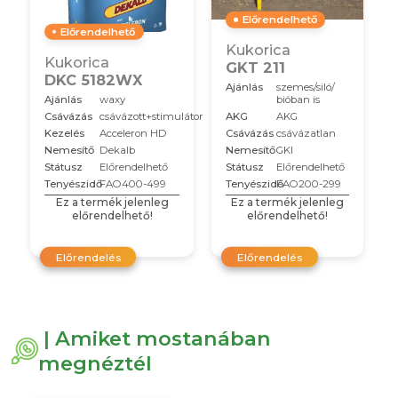
Előrendelhető
Előrendelhető
Kukorica
Kukorica
GKT 211
DKC 5182WX
Ajánlás
szemes/siló/
Ajánlás
waxy
bióban is
Csávázás
csávázott+stimulátor
AKG
AKG
Kezelés
Acceleron HD
Csávázás
csávázatlan
Nemesítő
Dekalb
Nemesítő
GKI
Státusz
Előrendelhető
Státusz
Előrendelhető
Tenyészidő
FAO400-499
Tenyészidő
FAO200-299
Ez a termék jelenleg
Ez a termék jelenleg
előrendelhető!
előrendelhető!
Előrendelés
Előrendelés
| Amiket mostanában
megnéztél