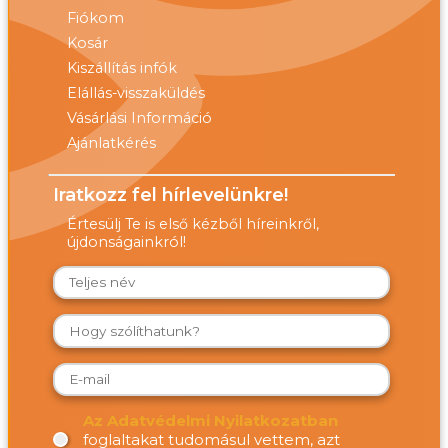
Fiókom
Kosár
Kiszállítás infók
Elállás-visszaküldés
Vásárlási Információ
Ajánlatkérés
Iratkozz fel hírlevelünkre!
Értesülj Te is első kézből híreinkről,
újdonságainkról!
Az Adatvédelmi Nyilatkozatban
foglaltakat tudomásul vettem, azt