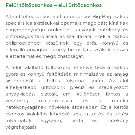
Felül töltőcsonkos – alul ürítőcsonkos
A felül töltőcsonkos, alul ürítőcsonkos Big-Bag zsákok
speciális kialakításukkal optimális megoldást kínálnak
nagymennyiségű ömlesztett anyagok hatékony és
biztonságos tárolására és szállítására. Ezek a zsákok
polipropilénből készülnek, egy erős, könnyű és
ellenálló anyagból, amely biztosítja a zsákok hosszú
élettartamát és megbízhatóságát.
A felül található töltőcsonk lehetővé teszi a zsákok
gyors és könnyű feltöltését, minimalizálva az anyag
kiszóródását a töltési folyamat során. Az alul
elhelyezkedő ürítőcsonk precíz és szabályozott
anyagkiadást biztosít, ami különösen fontos a
veszteség minimalizálása és a munka
hatékonyságának növelése érdekében. Ez a kettős
csonkos kialakítás lehetővé teszi a töltési és ürítési
folyamatok egyszerű, tiszta és hatékony
végrehajtását.