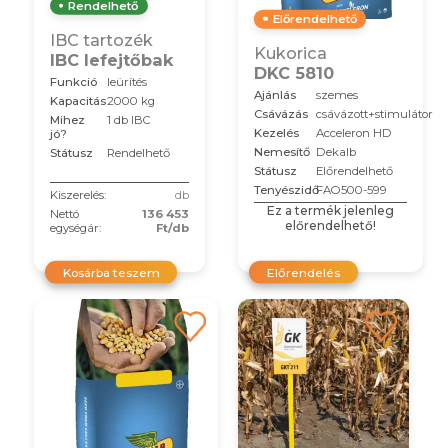
Rendelhető
Előrendelhető
IBC tartozék
Kukorica
IBC lefejtőbak
DKC 5810
Funkció
leürítés
Ajánlás
szemes
Kapacitás
2000 kg
Csávázás
csávázott+stimulátor
Mihez
1 db IBC
Kezelés
Acceleron HD
jó?
Nemesítő
Dekalb
Státusz
Rendelhető
Státusz
Előrendelhető
Tenyészidő
FAO500-599
Kiszerelés:
db
Ez a termék jelenleg
Nettó
136 453
előrendelhető!
egységár:
Ft/db
Kosárba teszem
Előrendelés