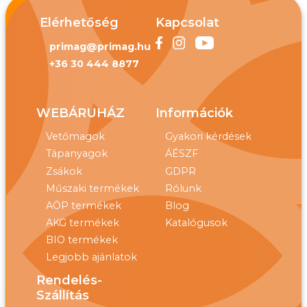
Elérhetőség
Kapcsolat
primag@primag.hu
+36 30 444 8877
WEBÁRUHÁZ
Információk
Vetőmagok
Gyakori kérdések
Tápanyagok
ÁÉSZF
Zsákok
GDPR
Műszaki termékek
Rólunk
AÖP termékek
Blog
AKG termékek
Katalógusok
BIO termékek
Legjobb ajánlatok
Rendelés-
Szállítás