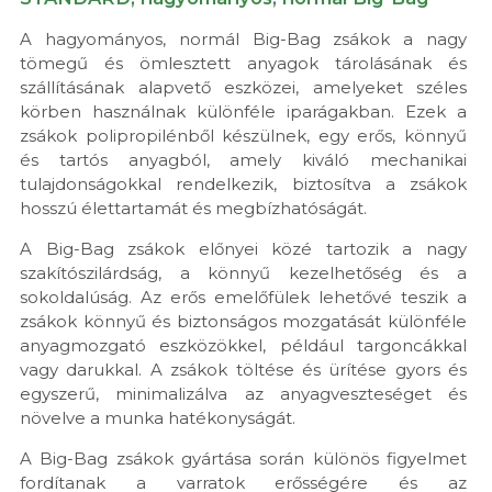
A hagyományos, normál Big-Bag zsákok a nagy
tömegű és ömlesztett anyagok tárolásának és
szállításának alapvető eszközei, amelyeket széles
körben használnak különféle iparágakban. Ezek a
zsákok polipropilénből készülnek, egy erős, könnyű
és tartós anyagból, amely kiváló mechanikai
tulajdonságokkal rendelkezik, biztosítva a zsákok
hosszú élettartamát és megbízhatóságát.
A Big-Bag zsákok előnyei közé tartozik a nagy
szakítószilárdság, a könnyű kezelhetőség és a
sokoldalúság. Az erős emelőfülek lehetővé teszik a
zsákok könnyű és biztonságos mozgatását különféle
anyagmozgató eszközökkel, például targoncákkal
vagy darukkal. A zsákok töltése és ürítése gyors és
egyszerű, minimalizálva az anyagveszteséget és
növelve a munka hatékonyságát.
A Big-Bag zsákok gyártása során különös figyelmet
fordítanak a varratok erősségére és az