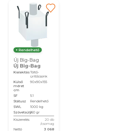
Rendelhető
Új Big-Bag
Új Big-Bag
Kialakitás
Töltő-
ürítőcsonk
Külső
90x90x155
méret
cm
SF
5.1
Státusz
Rendelhető
SWL
1000 kg
Szövetsúly
160 gr
Kiszerelés:
20 db
/csomag
Nettó
3 068