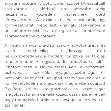
anyagminőségre. A polipropilén szövet UV-stabilizált
változatban is elérhető, ami hosszabb ideig
használható közvetlen napfénynek kitett
környezetben. A zsákok újrahasznosíthatók, így
környezetbarát megoldást kínálnak, csökkentve a
hulladéktermelést és elősegítve a fenntartható
csomagolási gyakorlatokat.
A hagyományos Big-Bag zsákok sokoldalúsága és
kiváló mechanikai tulajdonságai miatt
nélkülözhetetlenek a modern logisztikai és tárolási
rendszerekben. Az egyszerű, de robusztus kialakítás
lehetővé teszi a zsákok széles körű alkalmazását,
biztosítva a különféle anyagok biztonságos és
hatékony kezelését. Az ipari szabványoknak és a
környezetvédelmi előírásoknak megfelelően gyártott
Big-Bag zsákok megbízható és gazdaságos
megoldást kínálnak a vállalkozások számára, amelyek
nagy mennyiségű ömlesztett anyagokat kezelnek és
szállítanak.