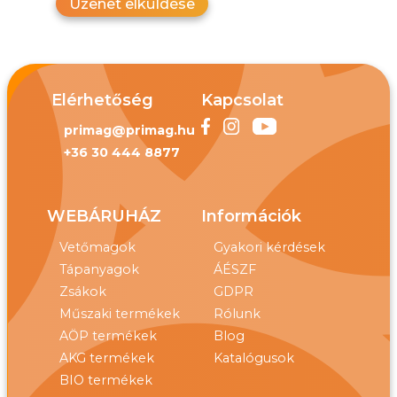
Üzenet elküldése
Elérhetőség
Kapcsolat
primag@primag.hu
+36 30 444 8877
WEBÁRUHÁZ
Információk
Vetőmagok
Gyakori kérdések
Tápanyagok
ÁÉSZF
Zsákok
GDPR
Műszaki termékek
Rólunk
AÖP termékek
Blog
AKG termékek
Katalógusok
BIO termékek