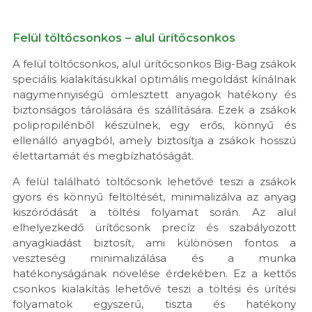
Felül töltőcsonkos – alul ürítőcsonkos
A felül töltőcsonkos, alul ürítőcsonkos Big-Bag zsákok
speciális kialakításukkal optimális megoldást kínálnak
nagymennyiségű ömlesztett anyagok hatékony és
biztonságos tárolására és szállítására. Ezek a zsákok
polipropilénből készülnek, egy erős, könnyű és
ellenálló anyagból, amely biztosítja a zsákok hosszú
élettartamát és megbízhatóságát.
A felül található töltőcsonk lehetővé teszi a zsákok
gyors és könnyű feltöltését, minimalizálva az anyag
kiszóródását a töltési folyamat során. Az alul
elhelyezkedő ürítőcsonk precíz és szabályozott
anyagkiadást biztosít, ami különösen fontos a
veszteség minimalizálása és a munka
hatékonyságának növelése érdekében. Ez a kettős
csonkos kialakítás lehetővé teszi a töltési és ürítési
folyamatok egyszerű, tiszta és hatékony