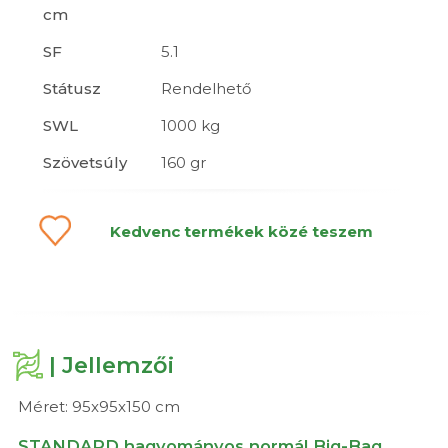
cm
SF
5.1
Státusz
Rendelhető
SWL
1000 kg
Szövetsúly
160 gr
Kedvenc termékek közé teszem
| Jellemzői
Méret: 95x95x150 cm
STANDARD hagyományos normál Big-Bag