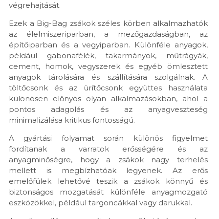
végrehajtását.
Ezek a Big-Bag zsákok széles körben alkalmazhatók
az élelmiszeriparban, a mezőgazdaságban, az
építőiparban és a vegyiparban. Különféle anyagok,
például gabonafélék, takarmányok, műtrágyák,
cement, homok, vegyszerek és egyéb ömlesztett
anyagok tárolására és szállítására szolgálnak. A
töltőcsonk és az ürítőcsonk együttes használata
különösen előnyös olyan alkalmazásokban, ahol a
pontos adagolás és az anyagveszteség
minimalizálása kritikus fontosságú.
A gyártási folyamat során különös figyelmet
fordítanak a varratok erősségére és az
anyagminőségre, hogy a zsákok nagy terhelés
mellett is megbízhatóak legyenek. Az erős
emelőfülek lehetővé teszik a zsákok könnyű és
biztonságos mozgatását különféle anyagmozgató
eszközökkel, például targoncákkal vagy darukkal.