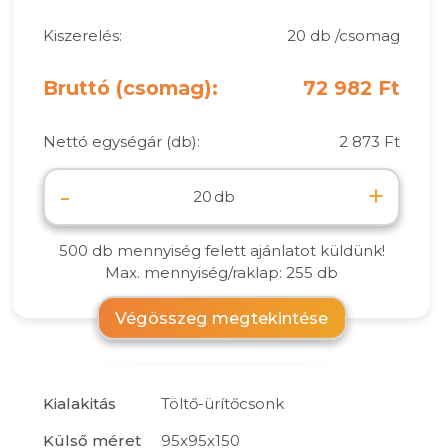
Kiszerelés:
20 db /csomag
Bruttó (csomag):
72 982 Ft
Nettó egységár (db):
2 873 Ft
-
+
db
500 db mennyiség felett ajánlatot küldünk!
Max. mennyiség/raklap: 255 db
Végösszeg megtekintése
Kialakitás
Töltő-ürítőcsonk
Külső méret
95x95x150