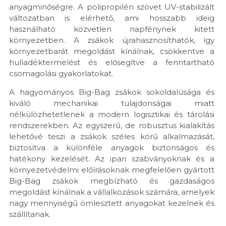
anyagminőségre. A polipropilén szövet UV-stabilizált
változatban is elérhető, ami hosszabb ideig
használható közvetlen napfénynek kitett
környezetben. A zsákok újrahasznosíthatók, így
környezetbarát megoldást kínálnak, csökkentve a
hulladéktermelést és elősegítve a fenntartható
csomagolási gyakorlatokat.
A hagyományos Big-Bag zsákok sokoldalúsága és
kiváló mechanikai tulajdonságai miatt
nélkülözhetetlenek a modern logisztikai és tárolási
rendszerekben. Az egyszerű, de robusztus kialakítás
lehetővé teszi a zsákok széles körű alkalmazását,
biztosítva a különféle anyagok biztonságos és
hatékony kezelését. Az ipari szabványoknak és a
környezetvédelmi előírásoknak megfelelően gyártott
Big-Bag zsákok megbízható és gazdaságos
megoldást kínálnak a vállalkozások számára, amelyek
nagy mennyiségű ömlesztett anyagokat kezelnek és
szállítanak.