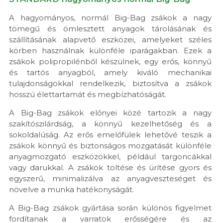
A hagyományos, normál Big-Bag zsákok a nagy
tömegű és ömlesztett anyagok tárolásának és
szállításának alapvető eszközei, amelyeket széles
körben használnak különféle iparágakban. Ezek a
zsákok polipropilénből készülnek, egy erős, könnyű
és tartós anyagból, amely kiváló mechanikai
tulajdonságokkal rendelkezik, biztosítva a zsákok
hosszú élettartamát és megbízhatóságát.
A Big-Bag zsákok előnyei közé tartozik a nagy
szakítószilárdság, a könnyű kezelhetőség és a
sokoldalúság. Az erős emelőfülek lehetővé teszik a
zsákok könnyű és biztonságos mozgatását különféle
anyagmozgató eszközökkel, például targoncákkal
vagy darukkal. A zsákok töltése és ürítése gyors és
egyszerű, minimalizálva az anyagveszteséget és
növelve a munka hatékonyságát.
A Big-Bag zsákok gyártása során különös figyelmet
fordítanak a varratok erősségére és az