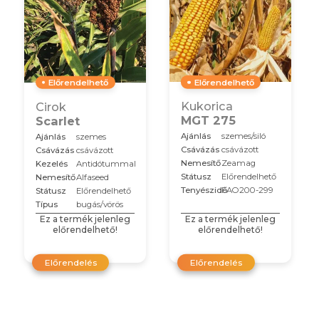
Előrendelhető
Előrendelhető
Kukorica
Cirok
MGT 275
Scarlet
Ajánlás
szemes/siló
Ajánlás
szemes
Csávázás
csávázott
Csávázás
csávázott
Nemesítő
Zeamag
Kezelés
Antidótummal
Státusz
Előrendelhető
Nemesítő
Alfaseed
Tenyészidő
FAO200-299
Státusz
Előrendelhető
Típus
bugás/vörös
Ez a termék jelenleg
Ez a termék jelenleg
előrendelhető!
előrendelhető!
Előrendelés
Előrendelés