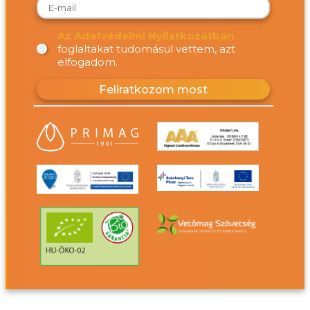
Az Adatvédelmi Nyilatkozatban
foglaltakat tudomásul vettem, azt
elfogadom.
Feliratkozom most