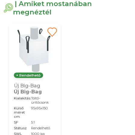
| Amiket mostanában
megnéztél
Rendelhető
Új Big-Bag
Új Big-Bag
Kialakitás
Töltő-
ürítőcsonk
Külső
95x95x150
méret
cm
SF
5.1
Státusz
Rendelhető
SWL
1000 kg