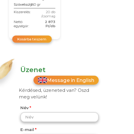
Szövetsúly
160 gr
Kiszerelés:
20 db
/csomag
Nettó
2 873
egységár:
Ft/db
Kosárba teszem
Üzenet
Message in English
Kérdésed, üzeneted van? Oszd
meg velünk!
Név
E-mail