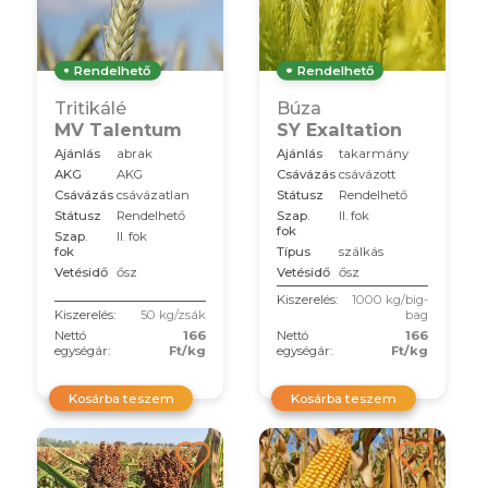
Rendelhető
Rendelhető
Tritikálé
Búza
MV Talentum
SY Exaltation
Ajánlás
abrak
Ajánlás
takarmány
AKG
AKG
Csávázás
csávázott
Csávázás
csávázatlan
Státusz
Rendelhető
Státusz
Rendelhető
Szap.
II. fok
fok
Szap.
II. fok
fok
Típus
szálkás
Vetésidő
ősz
Vetésidő
ősz
Kiszerelés:
1000 kg/big-
Kiszerelés:
50 kg/zsák
bag
Nettó
166
Nettó
166
egységár:
Ft/kg
egységár:
Ft/kg
Kosárba teszem
Kosárba teszem