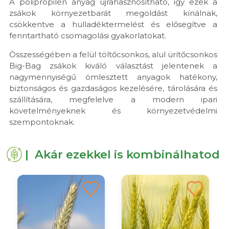
A polipropilén anyag újrahasznosítható, így ezek a
zsákok környezetbarát megoldást kínálnak,
csökkentve a hulladéktermelést és elősegítve a
fenntartható csomagolási gyakorlatokat.
Összességében a felül töltőcsonkos, alul ürítőcsonkos
Big-Bag zsákok kiváló választást jelentenek a
nagymennyiségű ömlesztett anyagok hatékony,
biztonságos és gazdaságos kezelésére, tárolására és
szállítására, megfelelve a modern ipari
követelményeknek és környezetvédelmi
szempontoknak.
| Akár ezekkel is kombinálhatod