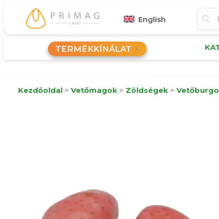
English
KA
TERMÉKKÍNÁLAT
Kezdőoldal
>
Vetőmagok
>
Zöldségek
>
Vetőburgo