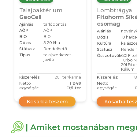
Talajbaktérium
Lombtrágya
GeoCell
Fitohorm Sik
csomag
Ajánlás
tarlóbontás
AÖP
AÖP
Ajánlás
növényk
BIO
BIO
Dózis
10 ha/c
Dózis
5-20 l/ha
Kultúra
kalászo
Státusz
Rendelhető
Státusz
Rendel
Típus
talajszerkezet-
Összetevők
60l Fit
javító
Turbo N
20l Fit
Kálium
Kiszerelés:
20 liter/kanna
Kiszerelés:
8
Nettó
1 248
Nettó
egységár:
Ft/liter
egységár:
Kosárba teszem
Kosárba tes
| Amiket mostanában megn