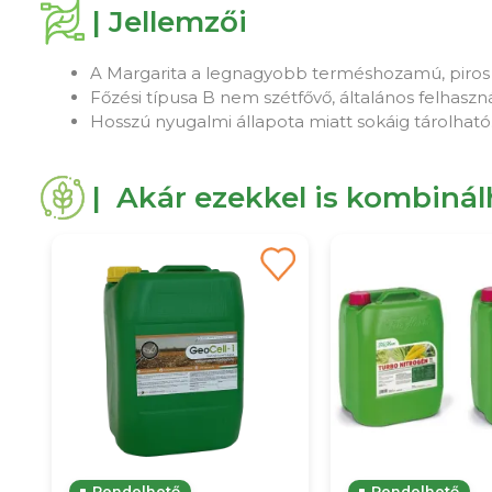
| Jellemzői
A Margarita a legnagyobb terméshozamú, piros h
Főzési típusa B nem szétfővő, általános felhaszn
Hosszú nyugalmi állapota miatt sokáig tárolható
| Akár ezekkel is kombiná
Rendelhető
Rendelhető