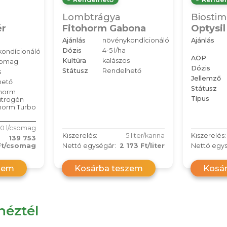
Lombtrágya
Biostim
ér
Fitohorm Gabona
Optysil
Ajánlás
növénykondícionáló
Ajánlás
Dózis
4-5 l/ha
ondícionáló
AÖP
Kultúra
kalászos
somag
Dózis
Státusz
Rendelhető
s
Jellemző
hető
Státusz
ohorm
Típus
itrogén
ohorm Turbo
0 l/csomag
Kiszerelés:
5 liter/kanna
Kiszerelés:
139 753
Ft/csomag
Nettó egységár:
2 173 Ft/liter
Nettó egys
zem
Kosárba teszem
Kosá
éztél