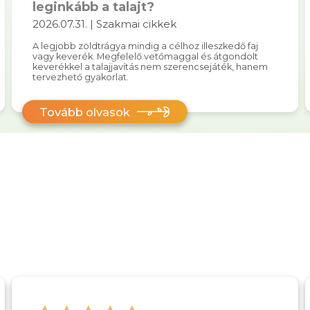
leginkább a talajt?
2026.07.31. | Szakmai cikkek
A legjobb zöldtrágya mindig a célhoz illeszkedő faj
vagy keverék. Megfelelő vetőmaggal és átgondolt
keverékkel a talajjavítás nem szerencsejáték, hanem
tervezhető gyakorlat.
Tovább olvasok