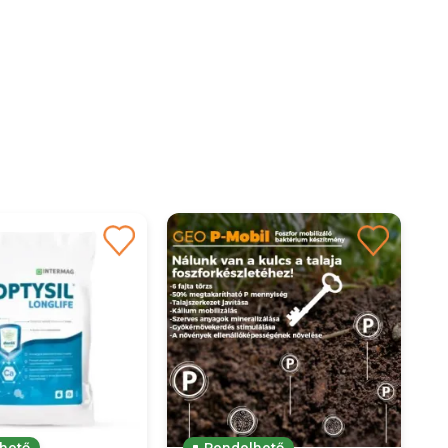
hető
Rendelhető