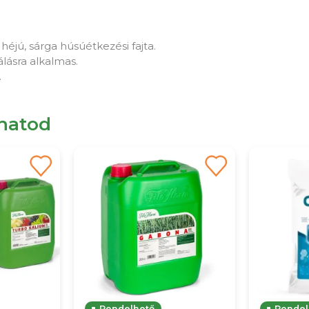
éjú, sárga húsúétkezési fajta.
álásra alkalmas.
.
lhatod
Rendelhető
Rendel