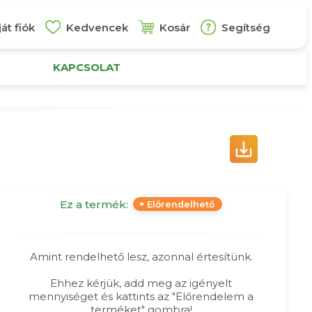
át fiók
Kedvencek
Kosár
Segítség
KAPCSOLAT
Ez a termék:
Előrendelhető
Amint rendelhető lesz, azonnal értesítünk.
Ehhez kérjük, add meg az igényelt
mennyiséget és kattints az "Előrendelem a
terméket" gombra!