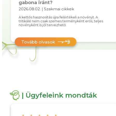
gabona iránt?
2026.08.02. | Szakmai cikkek
A kettős hasznosítás újra felértékeli a növényt. A
tritikálé nem csak szemes terményként erős, teljes
növényként is jól tervezhető.
Tovább olvasok
| Ügyfeleink mondták