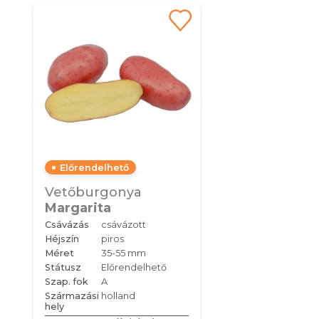
Előrendelhető
Vetőburgonya
Margarita
Csávázás
csávázott
Héjszín
piros
Méret
35-55 mm
Státusz
Előrendelhető
Szap. fok
A
Származási
holland
hely