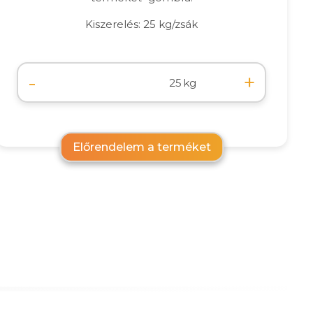
Kiszerelés: 25 kg/zsák
-
+
kg
Előrendelem a terméket