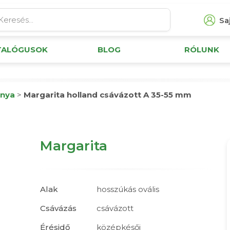
Saj
TALÓGUSOK
BLOG
RÓLUNK
nya
>
Margarita holland csávázott A 35-55 mm
Margarita
Alak
hosszúkás ovális
Csávázás
csávázott
Érésidő
középkésői