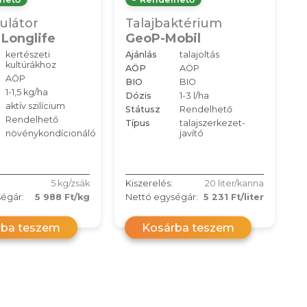
ulátor
Talajbaktérium
 Longlife
GeoP-Mobil
kertészeti
Ajánlás
talajoltás
kultúrákhoz
AÖP
AÖP
AÖP
BIO
BIO
1-1,5 kg/ha
Dózis
1-3 l/ha
aktív szilícium
Státusz
Rendelhető
Rendelhető
Típus
talajszerkezet-
növénykondícionáló
javító
5 kg/zsák
Kiszerelés:
20 liter/kanna
égár:
5 988 Ft/kg
Nettó egységár:
5 231 Ft/liter
rba teszem
Kosárba teszem