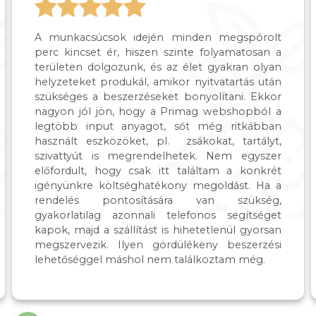
A munkacsúcsok idején minden megspórolt
perc kincset ér, hiszen szinte folyamatosan a
területen dolgozunk, és az élet gyakran olyan
helyzeteket produkál, amikor nyitvatartás után
szükséges a beszerzéseket bonyolítani. Ekkor
nagyon jól jön, hogy a Primag webshopból a
legtöbb input anyagot, sőt még ritkábban
használt eszközöket, pl. zsákokat, tartályt,
szivattyút is megrendelhetek. Nem egyszer
előfordult, hogy csak itt találtam a konkrét
igényünkre költséghatékony megoldást. Ha a
rendelés pontosítására van szükség,
gyakorlatilag azonnali telefonos segítséget
kapok, majd a szállítást is hihetetlenül gyorsan
megszervezik. Ilyen gördülékeny beszerzési
lehetőséggel máshol nem találkoztam még.