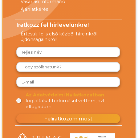
Vásárlási Információ
Ajánlatkérés
Iratkozz fel hírlevelünkre!
Értesülj Te is első kézből híreinkről,
újdonságainkról!
Az Adatvédelmi Nyilatkozatban
foglaltakat tudomásul vettem, azt
elfogadom.
Feliratkozom most