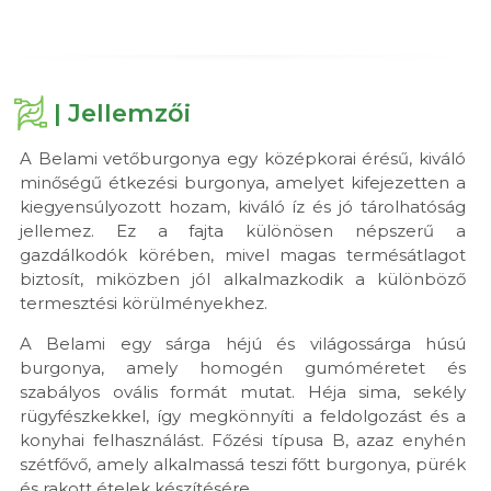
| Jellemzői
A Belami vetőburgonya egy középkorai érésű, kiváló
minőségű étkezési burgonya, amelyet kifejezetten a
kiegyensúlyozott hozam, kiváló íz és jó tárolhatóság
jellemez. Ez a fajta különösen népszerű a
gazdálkodók körében, mivel magas termésátlagot
biztosít, miközben jól alkalmazkodik a különböző
termesztési körülményekhez.
A Belami egy sárga héjú és világossárga húsú
burgonya, amely homogén gumóméretet és
szabályos ovális formát mutat. Héja sima, sekély
rügyfészkekkel, így megkönnyíti a feldolgozást és a
konyhai felhasználást. Főzési típusa B, azaz enyhén
szétfővő, amely alkalmassá teszi főtt burgonya, pürék
és rakott ételek készítésére.