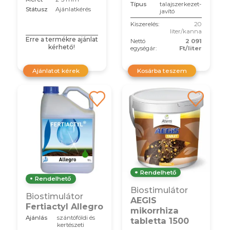
Típus
talajszerkezet-
Státusz
Ajánlatkérés
javító
Kiszerelés:
20
liter/kanna
Erre a termékre ajánlat
Nettó
2 091
kérhető!
egységár:
Ft/liter
Ajánlatot kérek
Kosárba teszem
Rendelhető
Rendelhető
Biostimulátor
Biostimulátor
AEGIS
Fertiactyl Allegro
mikorrhiza
Ajánlás
szántóföldi és
tabletta 1500
kertészeti