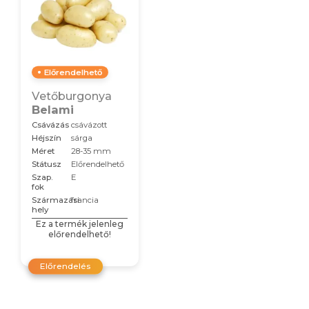
Előrendelhető
Vetőburgonya
Belami
Csávázás
csávázott
Héjszín
sárga
Méret
28-35 mm
Státusz
Előrendelhető
Szap.
E
fok
Származási
francia
hely
Ez a termék jelenleg
előrendelhető!
Előrendelés