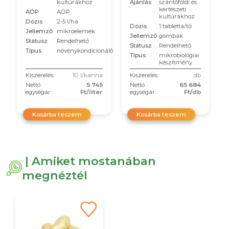
Ajánlás
szántóföldi és
kultúrákhoz
kertészeti
AÖP
AÖP
kultúrákhoz
Dózis
2-5 l/ha
Dózis
1 tabletta/tő
Jellemző
mikroelemek
Jellemző
gombák
Státusz
Rendelhető
Státusz
Rendelhető
Típus
növénykondícionáló
Típus
mikrobiológiai
készítmény
Kiszerelés:
10 l/kanna
Kiszerelés:
db
Nettó
5 745
Nettó
65 684
egységár:
Ft/liter
egységár:
Ft/db
Kosárba teszem
Kosárba teszem
| Amiket mostanában
megnéztél