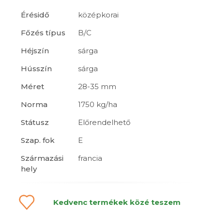
Érésidő
középkorai
Főzés típus
B/C
Héjszín
sárga
Hússzín
sárga
Méret
28-35 mm
Norma
1750 kg/ha
Státusz
Előrendelhető
Szap. fok
E
Származási
francia
hely
Kedvenc termékek közé teszem