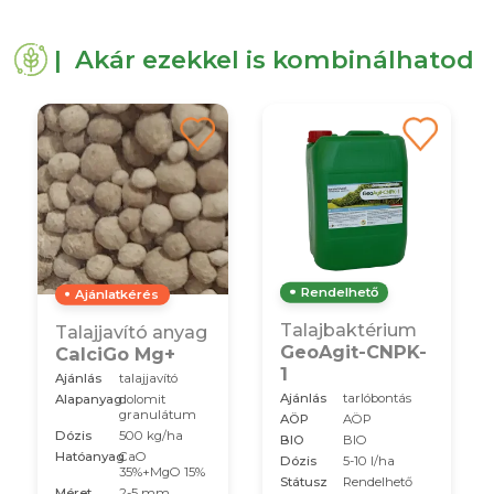
| Akár ezekkel is kombinálhatod
Rendelhető
Ajánlatkérés
Talajbaktérium
Talajjavító anyag
GeoAgit-CNPK-
CalciGo Mg+
1
Ajánlás
talajjavító
Ajánlás
tarlóbontás
Alapanyag
dolomit
granulátum
AÖP
AÖP
Dózis
500 kg/ha
BIO
BIO
Hatóanyag
CaO
Dózis
5-10 l/ha
35%+MgO 15%
Státusz
Rendelhető
Méret
2-5 mm