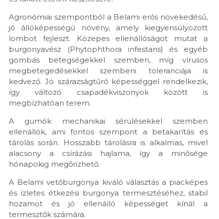
Agronómiai szempontból a Belami erős növekedésű,
jó állóképességű növény, amely kiegyensúlyozott
lombot fejleszt. Közepes ellenállóságot mutat a
burgonyavész (Phytophthora infestans) és egyéb
gombás betegségekkel szemben, míg vírusos
megbetegedésekkel szembeni toleranciája is
kedvező. Jó szárazságtűrő képességgel rendelkezik,
így változó csapadékviszonyok között is
megbízhatóan terem.
A gumók mechanikai sérülésekkel szemben
ellenállók, ami fontos szempont a betakarítás és
tárolás során. Hosszabb tárolásra is alkalmas, mivel
alacsony a csírázási hajlama, így a minősége
hónapokig megőrizhető.
A Belami vetőburgonya kiváló választás a piacképes
és ízletes étkezési burgonya termesztéséhez, stabil
hozamot és jó ellenálló képességet kínál a
termesztők számára.