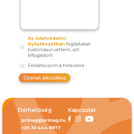
Az Adatvédelmi
Nyilatkozatban
foglaltakat
tudomásul vettem, azt
elfogadom.
Feliratkozom a hírlevélre
Üzenet elküldése
Elérhetőség
Kapcsolat
primag@primag.hu
+36 30 444 8877