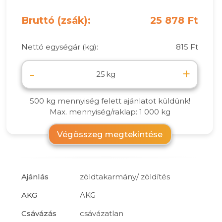
Bruttó (zsák):
25 878 Ft
Nettó egységár (kg):
815 Ft
-
+
kg
500 kg mennyiség felett ajánlatot küldünk!
Max. mennyiség/raklap: 1 000 kg
Végösszeg megtekintése
Ajánlás
zöldtakarmány/ zöldítés
AKG
AKG
Csávázás
csávázatlan