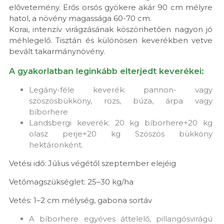
elővetemény. Erős orsós gyökere akár 90 cm mélyre
hatol, a növény magassága 60-70 cm.
Korai, intenzív virágzásának köszönhetően nagyon jó
méhlegelő. Tisztán és különösen keverékben vetve
bevált takarmánynövény.
A gyakorlatban leginkább elterjedt keverékei:
Legány-féle keverék: pannon- vagy
szöszösbükköny, rozs, búza, árpa vagy
bíborhere
Landsbergi keverék: 20 kg bíborhere+20 kg
olasz perje+20 kg Szöszös bükköny
hektáronként.
Vetési idő: Július végétől szeptember elejéig
Vetőmagszükséglet: 25–30 kg/ha
Vetés: 1–2 cm mélység, gabona sortáv
A bíborhere egyéves áttelelő, pillangósvirágú