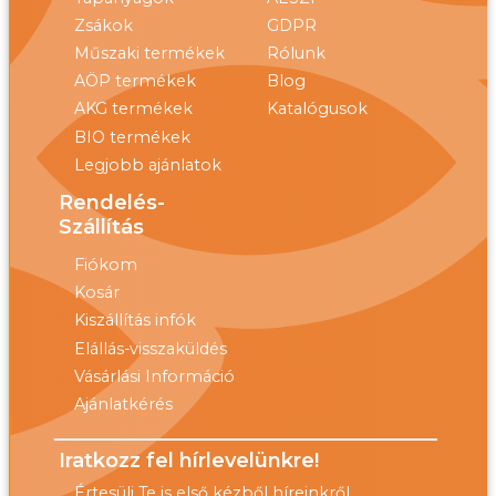
Zsákok
GDPR
Műszaki termékek
Rólunk
AÖP termékek
Blog
AKG termékek
Katalógusok
BIO termékek
Legjobb ajánlatok
Rendelés-
Szállítás
Fiókom
Kosár
Kiszállítás infók
Elállás-visszaküldés
Vásárlási Információ
Ajánlatkérés
Iratkozz fel hírlevelünkre!
Értesülj Te is első kézből híreinkről,