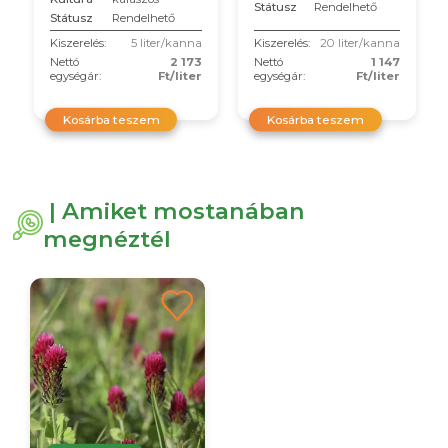
Státusz
Rendelhető
Státusz
Rendelhető
Kiszerelés:
5 liter/kanna
Kiszerelés:
20 liter/kanna
Nettó
2 173
Nettó
1 147
egységár:
Ft/liter
egységár:
Ft/liter
Kosárba teszem
Kosárba teszem
| Amiket mostanában
megnéztél