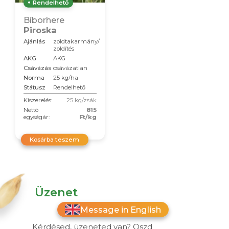
Rendelhető
Bíborhere
Piroska
Ajánlás
zöldtakarmány/
zöldítés
AKG
AKG
Csávázás
csávázatlan
Norma
25 kg/ha
Státusz
Rendelhető
Kiszerelés:
25 kg/zsák
Nettó
815
egységár:
Ft/kg
Kosárba teszem
Üzenet
Message in English
Kérdésed, üzeneted van? Oszd