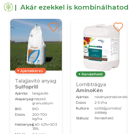
| Akár ezekkel is kombinálhatod
Ajánlatkérés
Rendelhető
Talajjavító anyag
Lombtrágya
Sulfoprill
AminoKén
Ajánlás
talajjavító
Ajánlás
növénykondícionáló
Alapanyag
mészkő
Dózis
2-5 l/ha
granulátum
Kultúra
szőlő/gyümölcs/
BIO
BIO
zöldség
Dózis
200-700
Státusz
Rendelhető
kg/ha
Hatóanyag
CaO 42%+SO3
35%