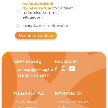
Az Adatvédelmi
Nyilatkozatban
foglaltakat
tudomásul vettem, azt
elfogadom.
Feliratkozom a hírlevélre
Üzenet elküldése
Elérhetőség
Kapcsolat
primag@primag.hu
+36 30 444 8877
WEBÁRUHÁZ
Információk
Vetőmagok
Gyakori kérdések
Tápanyagok
ÁÉSZF