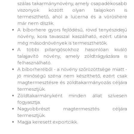
szálas takarmánynövény, amely csapadékosabb
viszonyok között olyan talajokon is
termeszthető, ahol a lucerna és a vöröshere
már nem díszlik.
A bíborhere gyors fejlődésű, rövid tenyészidejű
növény, kora tavasszal kaszálható, ezért utána
még másodnövények is termeszthetők.
A többi pillangósokhoz hasonlóan kiváló
talajjavító növény, amely zöldtrágyázásra is
felhasználható.
A bíborheréből - a növény szőrözöttsége miatt -
jó minőségű széna nem készíthető, ezért csak
magtermesztésre és zöldtakarmányozás céljára
termesztjük.
Zöldtakarmányként minden állat szívesen
fogyasztja.
Nagyobbrészt magtermesztés céljára
termesztjük.
Magja keresett exportcikk.