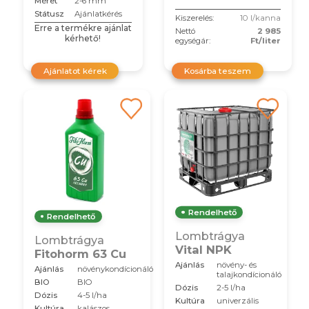
Méret
2-6 mm
Státusz
Ajánlatkérés
Kiszerelés:
10 l/kanna
Erre a termékre ajánlat
Nettó
2 985
kérhető!
egységár:
Ft/liter
Ajánlatot kérek
Kosárba teszem
Rendelhető
Rendelhető
Lombtrágya
Lombtrágya
Vital NPK
Fitohorm 63 Cu
Ajánlás
növény- és
Ajánlás
növénykondícionáló
talajkondícionáló
BIO
BIO
Dózis
2-5 l/ha
Dózis
4-5 l/ha
Kultúra
univerzális
Kultúra
kalászos