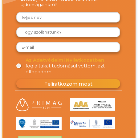
újdonságainkról!
Az Adatvédelmi Nyilatkozatban
foglaltakat tudomásul vettem, azt
elfogadom.
Feliratkozom most