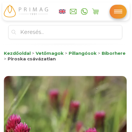
Kezdőoldal
>
Vetőmagok
>
Pillangósok
>
Bíborhere
>
Piroska csávázatlan