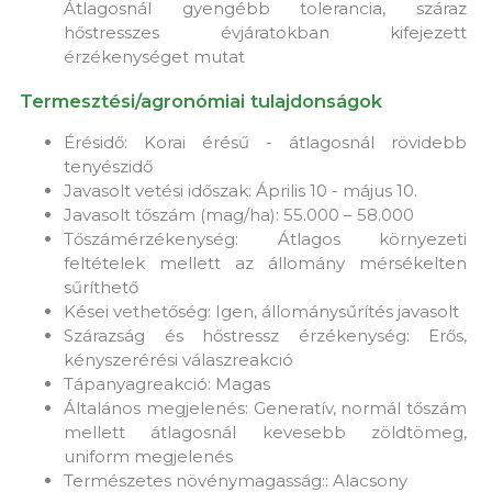
Átlagosnál gyengébb tolerancia, száraz
hőstresszes évjáratokban kifejezett
érzékenységet mutat
Termesztési/agronómiai tulajdonságok
Érésidő: Korai érésű - átlagosnál rövidebb
tenyészidő
Javasolt vetési időszak: Április 10 - május 10.
Javasolt tőszám (mag/ha): 55.000 – 58.000
Tőszámérzékenység: Átlagos környezeti
feltételek mellett az állomány mérsékelten
sűríthető
Kései vethetőség: Igen, állománysűrítés javasolt
Szárazság és hőstressz érzékenység: Erős,
kényszerérési válaszreakció
Tápanyagreakció: Magas
Általános megjelenés: Generatív, normál tőszám
mellett átlagosnál kevesebb zöldtömeg,
uniform megjelenés
Természetes növénymagasság:: Alacsony