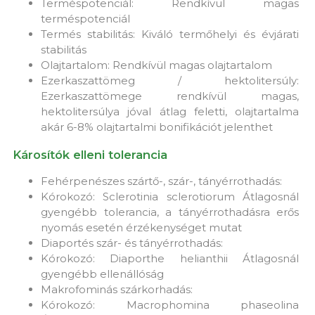
Terméspotenciál: Rendkívül magas
terméspotenciál
Termés stabilitás: Kiváló termőhelyi és évjárati
stabilitás
Olajtartalom: Rendkívül magas olajtartalom
Ezerkaszattömeg / hektolitersúly:
Ezerkaszattömege rendkívül magas,
hektolitersúlya jóval átlag feletti, olajtartalma
akár 6-8% olajtartalmi bonifikációt jelenthet
Károsítók elleni tolerancia
Fehérpenészes szártő-, szár-, tányérrothadás:
Kórokozó: Sclerotinia sclerotiorum Átlagosnál
gyengébb tolerancia, a tányérrothadásra erős
nyomás esetén érzékenységet mutat
Diaportés szár- és tányérrothadás:
Kórokozó: Diaporthe helianthii Átlagosnál
gyengébb ellenállóság
Makrofominás szárkorhadás:
Kórokozó: Macrophomina phaseolina