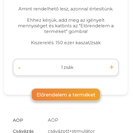
Amint rendelhető lesz, azonnal értesítünk.
Ehhez kérjük, add meg az igényelt
mennyiséget és kattints az "Előrendelem a
terméket" gombra!
Kiszerelés: 150 ezer kaszat/zsák
-
+
zsák
Előrendelem a terméket
AÖP
AÖP
Csávázás
csávázott+stimulátor