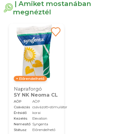
| Amiket mostanában
megnéztél
Előrendelhető
Napraforgó
SY NK Neoma CL
AÖP
AÖP
Csávázás
csávázott+stimulátor
Érésidő
korai
Kezelés
Elevation
Nemesítő
Syngenta
Státusz
Előrendelhető