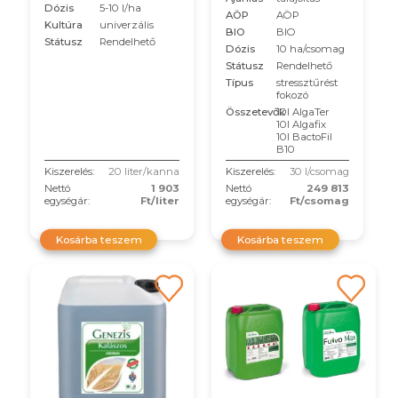
Dózis
5-10 l/ha
AÖP
AÖP
Kultúra
univerzális
BIO
BIO
Státusz
Rendelhető
Dózis
10 ha/csomag
Státusz
Rendelhető
Típus
stressztűrést
fokozó
Összetevők
10l AlgaTer
10l Algafix
10l BactoFil
B10
Kiszerelés:
20 liter/kanna
Kiszerelés:
30 l/csomag
Nettó
1 903
Nettó
249 813
egységár:
Ft/liter
egységár:
Ft/csomag
Kosárba teszem
Kosárba teszem