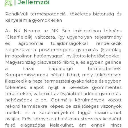
| Jellemzői
Rendkívüli terméspotenciál, tökéletes biztonság és
kényelem a gyomok ellen
Az NK Neoma az NK Brio imidazolinon toleráns
(Clearfield®) változata, így ugyanolyan teljesítmény
és agronómiai tulajdonságokkal rendelkezik
kiegészülve a posztemergens gyomirtás (kizárólag
imidazolinon hatóanyaggal) nyújtotta lehetőségekkel.
Magyarország piacvezető hibridje, és egyben gerince
a hazai napraforgó termesztésnek.
Kompromisszumok nélküli hibrid, mely tökéletesen
illeszkedik a hazai termesztési gyakorlatba és egyben
tökéletes alapot nyújt a kevésbé gyommentes
területeken, valamint az évjáratból adódó gyomirtási
nehézségek ellen. Optimális körülmények között
rekord termésekre képes, de szélsőséges viszonyok
mellett is a körülményektől függő maximumot
nyújtja. Erős környezeti hatásokra stresszreakcióként
felső elágazódás kialakulhat, ám ennek nincs