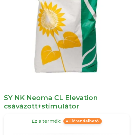
SY NK Neoma CL Elevation
csávázott+stimulátor
Ez a termék:
Előrendelhető