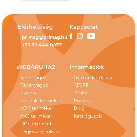
Elérhetőség
Kapcsolat
primag@primag.hu
+36 30 444 8877
WEBÁRUHÁZ
Információk
Vetőmagok
Gyakori kérdések
Tápanyagok
ÁÉSZF
Zsákok
GDPR
Műszaki termékek
Rólunk
AÖP termékek
Blog
AKG termékek
Katalógusok
BIO termékek
Legjobb ajánlatok