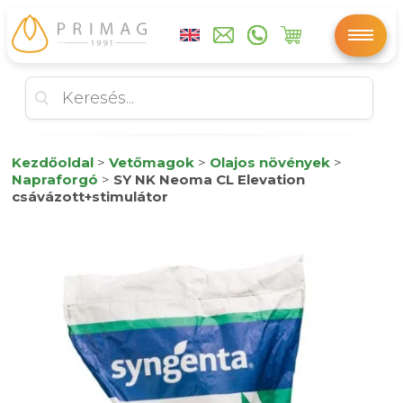
Kezdőoldal
>
Vetőmagok
>
Olajos növények
>
Napraforgó
>
SY NK Neoma CL Elevation
csávázott+stimulátor