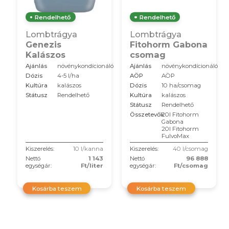
Rendelhető
Rendelhető
Lombtrágya
Lombtrágya
Genezis
Fitohorm Gabona
Kalászos
csomag
Ajánlás
növénykondícionáló
Ajánlás
növénykondícionáló
Dózis
4-5 l/ha
AÖP
AÖP
Kultúra
kalászos
Dózis
10 ha/csomag
Státusz
Rendelhető
Kultúra
kalászos
Státusz
Rendelhető
Összetevők
20l Fitohorm
Gabona
20l Fitohorm
FulvoMax
Kiszerelés:
10 l/kanna
Kiszerelés:
40 l/csomag
Nettó
1 143
Nettó
96 888
egységár:
Ft/liter
egységár:
Ft/csomag
Kosárba teszem
Kosárba teszem