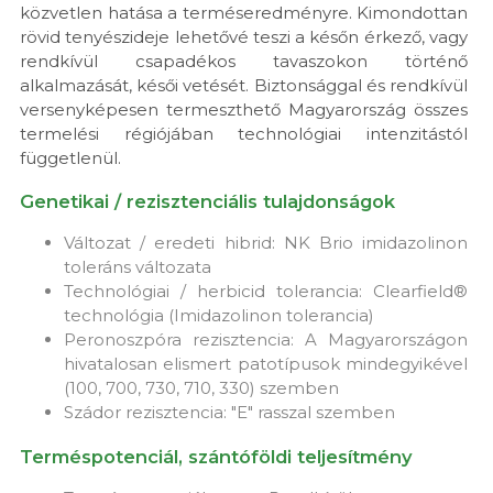
közvetlen hatása a terméseredményre. Kimondottan
rövid tenyészideje lehetővé teszi a későn érkező, vagy
rendkívül csapadékos tavaszokon történő
alkalmazását, késői vetését. Biztonsággal és rendkívül
versenyképesen termeszthető Magyarország összes
termelési régiójában technológiai intenzitástól
függetlenül.
Genetikai / rezisztenciális tulajdonságok
Változat / eredeti hibrid: NK Brio imidazolinon
toleráns változata
Technológiai / herbicid tolerancia: Clearfield®
technológia (Imidazolinon tolerancia)
Peronoszpóra rezisztencia: A Magyarországon
hivatalosan elismert patotípusok mindegyikével
(100, 700, 730, 710, 330) szemben
Szádor rezisztencia: "E" rasszal szemben
Terméspotenciál, szántóföldi teljesítmény