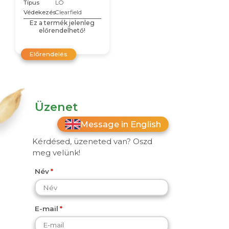
Típus
LO
Védekezés
Clearfield
Ez a termék jelenleg
előrendelhető!
Előrendelés
Üzenet
Message in English
Kérdésed, üzeneted van? Oszd
meg velünk!
Név
E-mail