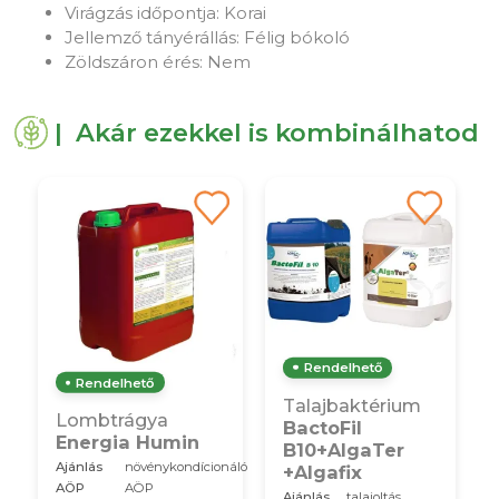
Virágzás időpontja: Korai
Jellemző tányérállás: Félig bókoló
Zöldszáron érés: Nem
| Akár ezekkel is kombinálhatod
Rendelhető
Rendelhető
Talajbaktérium
Lombtrágya
BactoFil
Energia Humin
B10+AlgaTer
Ajánlás
növénykondícionáló
+Algafix
AÖP
AÖP
Ajánlás
talajoltás