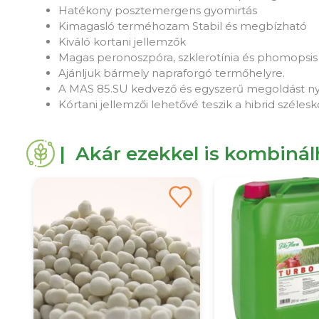
Hatékony posztemergens gyomirtás
Kimagasló terméhozam Stabil és megbízható
Kiváló kortani jellemzők
Magas peronoszpóra, szklerotínia és phomopsis
Ajánljuk bármely napraforgó termőhelyre.
A MAS 85.SU kedvező és egyszerű megoldást nyúj
Kórtani jellemzői lehetővé teszik a hibrid széle
| Akár ezekkel is kombiná