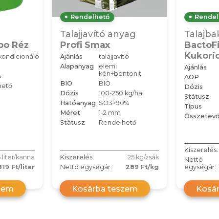
Rendelhető
Rendel
Talajjavító anyag
Talajba
bo Réz
Profi Smax
BactoFi
Kukoric
ondícionáló
Ajánlás
talajjavító
Alapanyag
elemi
Ajánlás
kén+bentonit
s
AÖP
BIO
BIO
hető
Dózis
Dózis
100-250 kg/ha
Státusz
Hatóanyag
SO3>90%
Típus
Méret
1-2 mm
Összetev
Státusz
Rendelhető
Kiszerelés:
 liter/kanna
Kiszerelés:
25 kg/zsák
Nettó
819 Ft/liter
Nettó egységár:
289 Ft/kg
egységár:
zem
Kosárba teszem
Kosá