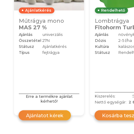
Ajánlatkérés
Rendelhető
Műtrágya mono
Lombtrágya
MAS 27 %
Fitohorm Tur
Ajánlás
univerzális
Ajánlás
növényk
Összetétel
27N
Dózis
2-5 l/ha
Státusz
Ajánlatkérés
Kultúra
kalászo
Típus
fejtrágya
Státusz
Rendel
Erre a termékre ajánlat
Kiszerelés:
5
kérhető!
Nettó egységár:
2 
Ajánlatot kérek
Kosárba tes