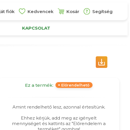
át fiók
Kedvencek
Kosár
Segítség
KAPCSOLAT
Ez a termék:
Előrendelhető
Amint rendelhető lesz, azonnal értesítünk.
Ehhez kérjük, add meg az igényelt
mennyiséget és kattints az "Előrendelem a
terméket" gombra!