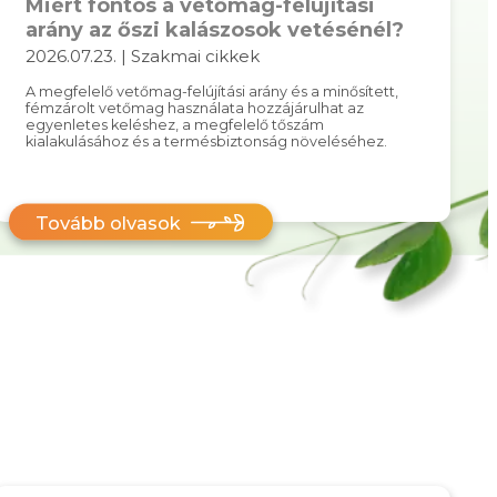
Miért fontos a vetőmag-felújítási
arány az őszi kalászosok vetésénél?
2026.07.23. | Szakmai cikkek
A megfelelő vetőmag-felújítási arány és a minősített,
fémzárolt vetőmag használata hozzájárulhat az
egyenletes keléshez, a megfelelő tőszám
kialakulásához és a termésbiztonság növeléséhez.
Tovább olvasok