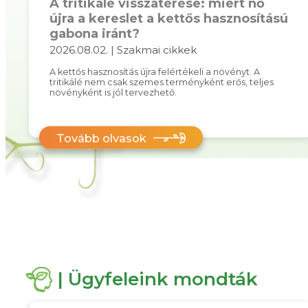
A tritikálé visszatérése: miért nő
újra a kereslet a kettős hasznosítású
gabona iránt?
2026.08.02. | Szakmai cikkek
A kettős hasznosítás újra felértékeli a növényt. A
tritikálé nem csak szemes terményként erős, teljes
növényként is jól tervezhető.
Tovább olvasok
| Ügyfeleink mondták