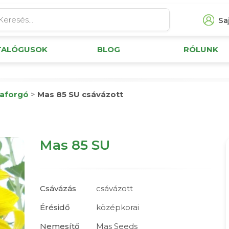
Saj
TALÓGUSOK
BLOG
RÓLUNK
aforgó
>
Mas 85 SU csávázott
Mas 85 SU
Csávázás
csávázott
Érésidő
középkorai
Nemesítő
Mas Seeds