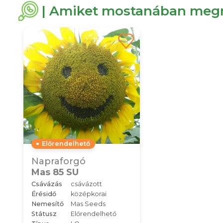
| Amiket mostanában megn
Előrendelhető
Napraforgó
Mas 85 SU
Csávázás
csávázott
Érésidő
középkorai
Nemesítő
Mas Seeds
Státusz
Előrendelhető