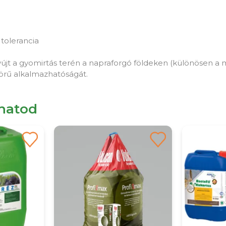
 tolerancia
t a gyomirtás terén a napraforgó földeken (különösen a me
skörű alkalmazhatóságát.
lhatod