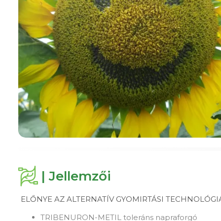
| Jellemzői
ELŐNYE AZ ALTERNATÍV GYOMIRTÁSI TECHNOLÓG
TRIBENURON-METIL toleráns napraforgó