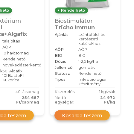
hető
Rendelhető
ktérium
Biostimulátor
l
Tricho Immun
a+Algafix
Ajánlás
szántóföldi és
kertészeti
talajoltás
kultúrákhoz
AÖP
AÖP
AÖP
10 ha/csomag
BIO
BIO
Rendelhető
Dózis
1-2,5 kg/ha
növekedésserkentő
Jellemző
gombák
ők
30l Algafix
Státusz
Rendelhető
10l BactoFil
Típus
mikrobiológiai
Kukorica
készítmény
40 l/csomag
Kiszerelés:
1 kg/zsák
254 687
Nettó
24 972
Ft/csomag
egységár:
Ft/kg
rba teszem
Kosárba teszem