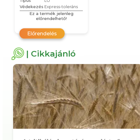
Típus
LO
Védekezés
Express-toleráns
Ez a termék jelenleg
előrendelhető!
Előrendelés
| Cikkajánló