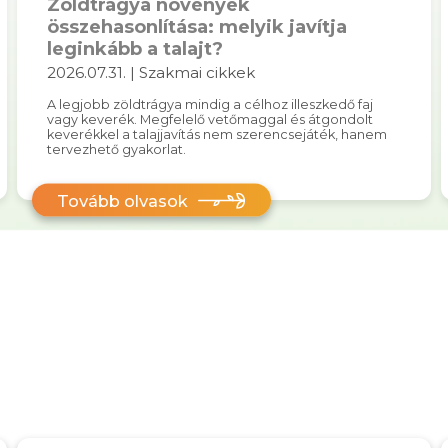
Zöldtrágya növények
összehasonlítása: melyik javítja
leginkább a talajt?
2026.07.31. | Szakmai cikkek
A legjobb zöldtrágya mindig a célhoz illeszkedő faj
vagy keverék. Megfelelő vetőmaggal és átgondolt
keverékkel a talajjavítás nem szerencsejáték, hanem
tervezhető gyakorlat.
Tovább olvasok