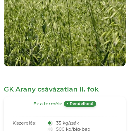
GK Arany csávázatlan II. fok
Ez a termék:
Rendelhető
Kiszerelés:
35 kg/zsák
500 kg/big-bag