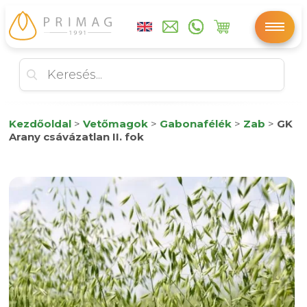
Kezdőoldal
>
Vetőmagok
>
Gabonafélék
>
Zab
>
GK
Arany csávázatlan II. fok