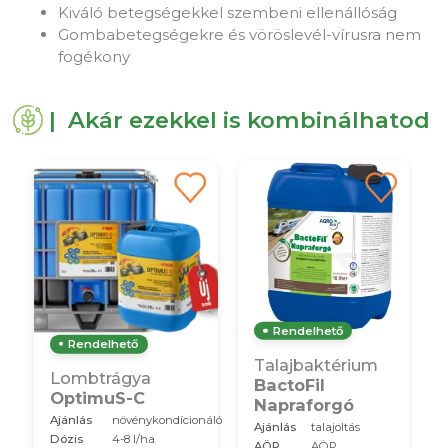
Kiváló betegségekkel szembeni ellenállóság
Gombabetegségekre és vöröslevél-vírusra nem
fogékony
| Akár ezekkel is kombinálhatod
Rendelhető
Rendelhető
Talajbaktérium
Lombtrágya
BactoFil
OptimuS-C
Napraforgó
Ajánlás
növénykondícionáló
Ajánlás
talajoltás
Dózis
4-8 l/ha
AÖP
AÖP