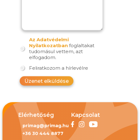
Az Adatvédelmi
Nyilatkozatban
foglaltakat
tudomásul vettem, azt
elfogadom.
Feliratkozom a hírlevélre
Üzenet elküldése
Elérhetőség
Kapcsolat
primag@primag.hu
+36 30 444 8877