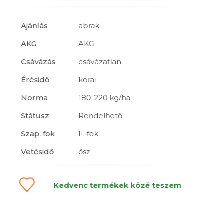
Ajánlás
abrak
AKG
AKG
Csávázás
csávázatlan
Érésidő
korai
Norma
180-220 kg/ha
Státusz
Rendelhető
Szap. fok
II. fok
Vetésidő
ősz
Kedvenc termékek közé teszem