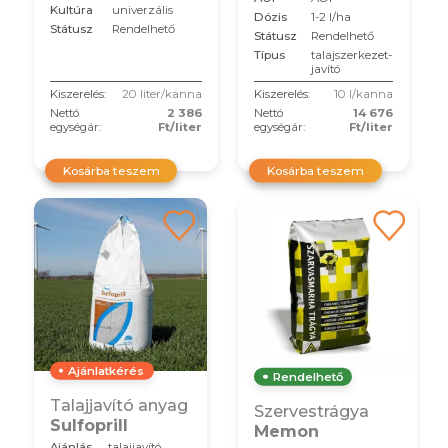
Kultúra
univerzális
Dózis
1-2 l/ha
Státusz
Rendelhető
Státusz
Rendelhető
Típus
talajszerkezet-
javító
Kiszerelés:
20 liter/kanna
Kiszerelés:
10 l/kanna
Nettó
2 386
Nettó
14 676
egységár:
Ft/liter
egységár:
Ft/liter
Kosárba teszem
Kosárba teszem
Ajánlatkérés
Rendelhető
Talajjavító anyag
Szervestrágya
Sulfoprill
Memon
Ajánlás
talajjavító