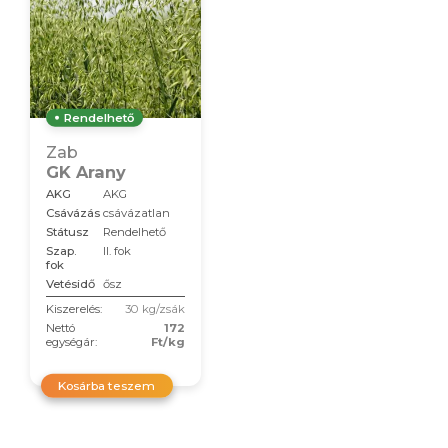
Rendelhető
Zab
GK Arany
AKG
AKG
Csávázás
csávázatlan
Státusz
Rendelhető
Szap.
II. fok
fok
Vetésidő
ősz
Kiszerelés:
30 kg/zsák
Nettó
172
egységár:
Ft/kg
Kosárba teszem