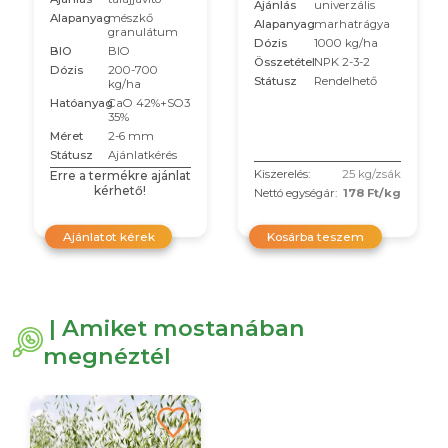
Ajánlás
univerzális
Alapanyag
mészkő
Alapanyag
marhatrágya
granulátum
Dózis
1000 kg/ha
BIO
BIO
Összetétel
NPK 2-3-2
Dózis
200-700
Státusz
Rendelhető
kg/ha
Hatóanyag
CaO 42%+SO3
35%
Méret
2-6 mm
Státusz
Ajánlatkérés
Kiszerelés:
25 kg/zsák
Erre a termékre ajánlat
kérhető!
Nettó egységár:
178 Ft/kg
Ajánlatot kérek
Kosárba teszem
| Amiket mostanában
megnéztél