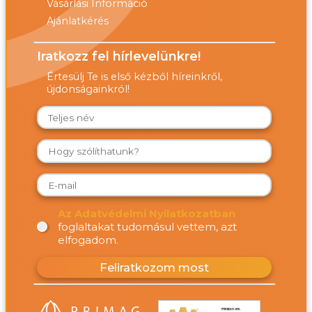
Vásárlási Információ
Ajánlatkérés
Iratkozz fel hírlevelünkre!
Értesülj Te is első kézből híreinkről,
újdonságainkról!
Az Adatvédelmi Nyilatkozatban
foglaltakat tudomásul vettem, azt
elfogadom.
Feliratkozom most