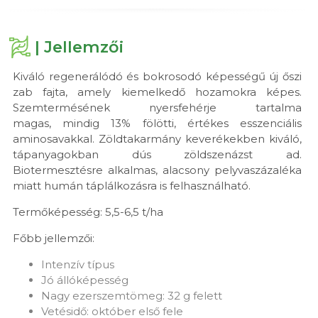
| Jellemzői
Kiváló regenerálódó és bokrosodó képességű új őszi
zab fajta, amely kiemelkedő hozamokra képes.
Szemtermésének nyersfehérje tartalma
magas, mindig 13% fölötti, értékes esszenciális
aminosavakkal. Zöldtakarmány keverékekben kiváló,
tápanyagokban dús zöldszenázst ad.
Biotermesztésre alkalmas, alacsony pelyvaszázaléka
miatt humán táplálkozásra is felhasználható.
Termőképesség: 5,5-6,5 t/ha
Főbb jellemzői:
Intenzív típus
Jó állóképesség
Nagy ezerszemtömeg: 32 g felett
Vetésidő: október első fele