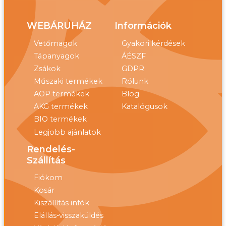
WEBÁRUHÁZ
Információk
Vetőmagok
Gyakori kérdések
Tápanyagok
ÁÉSZF
Zsákok
GDPR
Műszaki termékek
Rólunk
AÖP termékek
Blog
AKG termékek
Katalógusok
BIO termékek
Legjobb ajánlatok
Rendelés-
Szállítás
Fiókom
Kosár
Kiszállítás infók
Elállás-visszaküldés