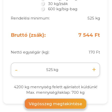
30 kg/zsák
600 kg/big-bag
Rendelési minimum:
525 kg
Bruttó (zsák):
7 544 Ft
Nettó egységár (kg):
170 Ft
-
+
kg
4200 kg mennyiség felett ajánlatot küldünk!
Max. mennyiség/raklap: 700 kg
Végösszeg megtekintése