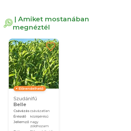
| Amiket mostanában
megnéztél
Előrendelhető
Szudánifű
Belle
Csávázás
csávázatlan
Érésidő
középérésű
Jellemző
nagy
zöldhozam