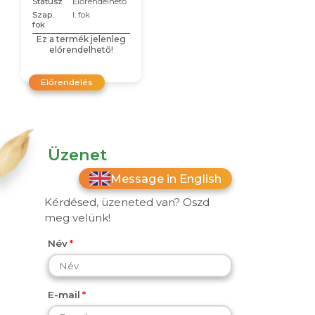
Státusz
Előrendelhető
Szap.
I. fok
fok
Ez a termék jelenleg
előrendelhető!
Előrendelés
Üzenet
Message in English
Kérdésed, üzeneted van? Oszd
meg velünk!
Név
E-mail