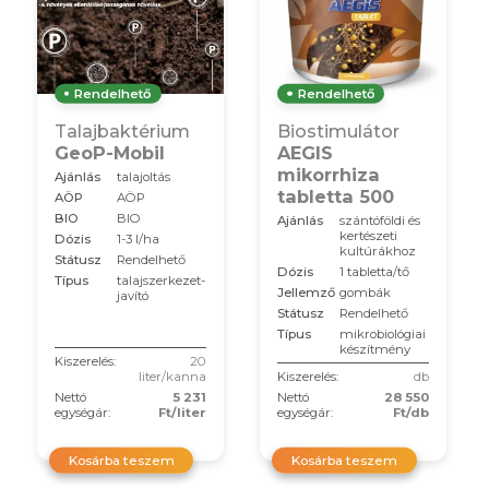
Rendelhető
Rendelhető
Talajbaktérium
Biostimulátor
GeoP-Mobil
AEGIS
mikorrhiza
Ajánlás
talajoltás
tabletta 500
AÖP
AÖP
BIO
BIO
Ajánlás
szántóföldi és
kertészeti
Dózis
1-3 l/ha
kultúrákhoz
Státusz
Rendelhető
Dózis
1 tabletta/tő
Típus
talajszerkezet-
Jellemző
gombák
javító
Státusz
Rendelhető
Típus
mikrobiológiai
készítmény
Kiszerelés:
20
liter/kanna
Kiszerelés:
db
Nettó
5 231
Nettó
28 550
egységár:
Ft/liter
egységár:
Ft/db
Kosárba teszem
Kosárba teszem