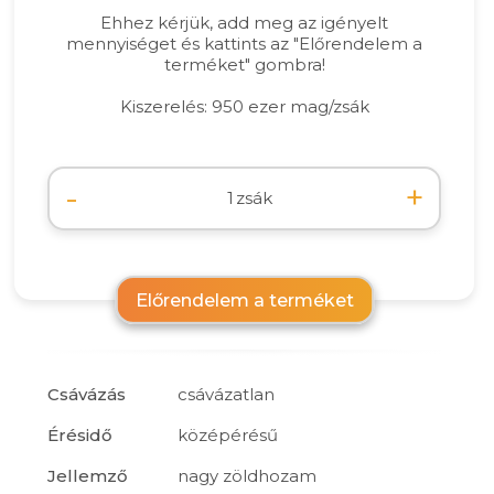
Ehhez kérjük, add meg az igényelt
mennyiséget és kattints az "Előrendelem a
terméket" gombra!
Kiszerelés: 950 ezer mag/zsák
-
+
zsák
Előrendelem a terméket
Csávázás
csávázatlan
Érésidő
középérésű
Jellemző
nagy zöldhozam