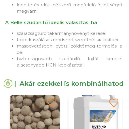
legeltetés előtt célszerű megfelelő fejlettséget
megvárni
A Belle szudánifű ideális választás, ha
szárazságtűrő takarmánynövényt keresel
több kaszálásos rendszert szeretnél kialakítani
másodvetésben gyors zöldtömeg-termelés a
cél
biztonságosabb szudánifű fajtát keresel
alacsonyabb HCN-kockázattal
| Akár ezekkel is kombinálhatod