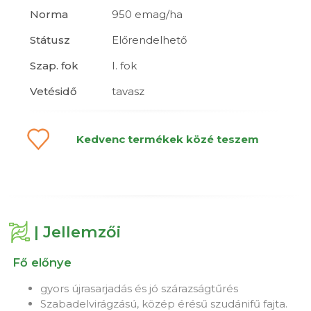
Norma
950 emag/ha
Státusz
Előrendelhető
Szap. fok
I. fok
Vetésidő
tavasz
Kedvenc termékek közé teszem
| Jellemzői
Fő előnye
gyors újrasarjadás és jó szárazságtűrés
Szabadelvirágzású, közép érésű szudánifű fajta.