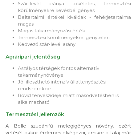
Szár-levél aránya tökéletes, termesztési
körülményekre kevésbé igényes.
Beltartalmi értékei kiválóak - fehérjetartalma
magas
Magas takarmányozási érték
Termesztési körülményekre igénytelen
Kedvező szár-levél arány
Agráripari jelentőség
Aszályos térségek fontos alternatív
takarmánynövénye
Jól illeszthető intenzív állattenyésztési
rendszerekbe
Rövid tenyészideje miatt másodvetésben is
alkalmazható
Termesztési jellemzők
A Belle szudánifű melegigényes növény, ezért
vetését akkor érdemes elvégezni, amikor a talaj már