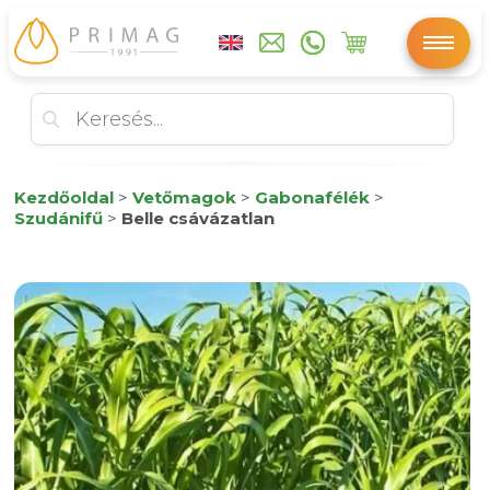
Kezdőoldal
>
Vetőmagok
>
Gabonafélék
>
Szudánifű
>
Belle csávázatlan