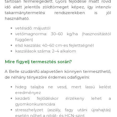
tartósan felmelegedett. Gyors fejlődése miatt rövid
idő alatt jelentős zöldtömeget képez, így intenzív
takarmánytermelési rendszerekben is jól
használható.
vetésidő: májustól
vetőmagnorma: 30–60 kg/ha (hasznosítástól
függően)
első kaszálás: 40–60 cm-es fejlettségnél
kaszálások száma: 2–4 alkalom
Mire figyelj termesztés során?
A Belle szudánifű alapvetően könnyen termeszthető,
de néhány tényezőre érdemes odafigyelni:
hideg talajba ne vesd, mert lassú kelést
eredményez
kezdeti fejlődéskor érzékeny lehet a
gyomkonkurenciára
stresszhelyzet (aszály, fagy utáni újrahajtás)
esetén nőhet a nitrát- és HCN-szint