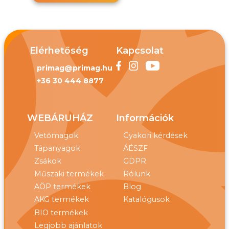
Elérhetőség
Kapcsolat
primag@primag.hu
+36 30 444 8877
WEBÁRUHÁZ
Információk
Vetőmagok
Gyakori kérdések
Tápanyagok
ÁÉSZF
Zsákok
GDPR
Műszaki termékek
Rólunk
AÖP termékek
Blog
AKG termékek
Katalógusok
BIO termékek
Legjobb ajánlatok