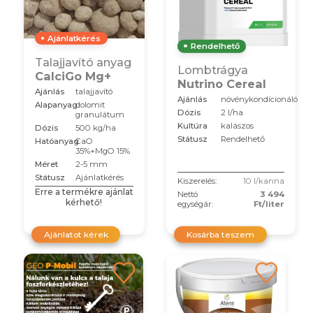
Ajánlatkérés
Rendelhető
Talajjavító anyag
Lombtrágya
CalciGo Mg+
Nutrino Cereal
Ajánlás
talajjavító
Ajánlás
növénykondícionáló
Alapanyag
dolomit
Dózis
2 l/ha
granulátum
Kultúra
kalászos
Dózis
500 kg/ha
Státusz
Rendelhető
Hatóanyag
CaO
35%+MgO 15%
Méret
2-5 mm
Státusz
Ajánlatkérés
Kiszerelés:
10 l/kanna
Erre a termékre ajánlat
Nettó
3 494
kérhető!
egységár:
Ft/liter
Ajánlatot kérek
Kosárba teszem