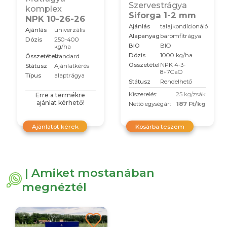
Szervestrágya
komplex
Siforga 1-2 mm
NPK 10-26-26
Ajánlás
talajkondícionáló
Ajánlás
univerzális
Alapanyag
baromfitrágya
Dózis
250-400
BIO
BIO
kg/ha
Dózis
1000 kg/ha
Összetétel
standard
Összetétel
NPK 4-3-
Státusz
Ajánlatkérés
8+7CaO
Típus
alaptrágya
Státusz
Rendelhető
Kiszerelés:
25 kg/zsák
Erre a termékre
ajánlat kérhető!
Nettó egységár:
187 Ft/kg
Ajánlatot kérek
Kosárba teszem
| Amiket mostanában
megnéztél