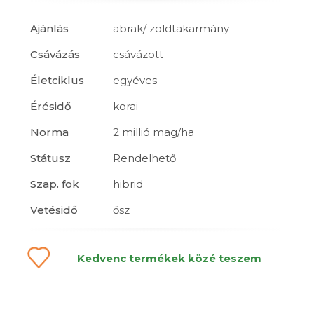
Ajánlás
abrak/ zöldtakarmány
Csávázás
csávázott
Életciklus
egyéves
Érésidő
korai
Norma
2 millió mag/ha
Státusz
Rendelhető
Szap. fok
hibrid
Vetésidő
ősz
Kedvenc termékek közé teszem