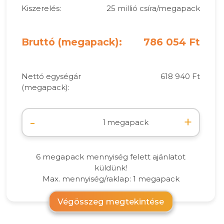
Kiszerelés:
25 millió csíra/megapack
Bruttó (megapack):
786 054 Ft
Nettó egységár
618 940 Ft
(megapack):
-
+
megapack
6 megapack mennyiség felett ajánlatot
küldünk!
Max. mennyiség/raklap: 1 megapack
Végösszeg megtekintése