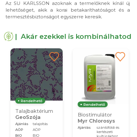
Az SU KARLSSON azoknak a termelőknek kínál új
lehetőséget, akik a korai betakaríthatóságot és a
termesztésbiztonságot egyszerre keresik.
| Akár ezekkel is kombinálhatod
Rendelhető
Rendelhető
Talajbaktérium
Biostimulátor
GeoSzója
Myr Chlorosys
Ajánlás
talajoltás
Ajánlás
szántóföldi és
AÖP
AÖP
kertészeti
BIO
BIO
kultúrákhoz