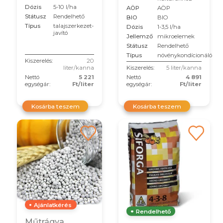
Dózis
5-10 l/ha
AÖP
AÖP
Státusz
Rendelhető
BIO
BIO
Típus
talajszerkezet-
Dózis
1-3,5 l/ha
javító
Jellemző
mikroelemek
Státusz
Rendelhető
Típus
növénykondícionáló
Kiszerelés:
20
liter/kanna
Kiszerelés:
5 liter/kanna
Nettó
5 221
Nettó
4 891
egységár:
Ft/liter
egységár:
Ft/liter
Kosárba teszem
Kosárba teszem
Ajánlatkérés
Rendelhető
Műtrágya