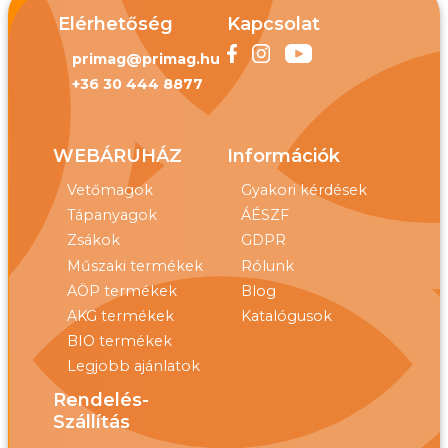
Elérhetőség
Kapcsolat
primag@primag.hu
+36 30 444 8877
WEBÁRUHÁZ
Információk
Vetőmagok
Gyakori kérdések
Tápanyagok
ÁÉSZF
Zsákok
GDPR
Műszaki termékek
Rólunk
AÖP termékek
Blog
AKG termékek
Katalógusok
BIO termékek
Legjobb ajánlatok
Rendelés-
Szállítás