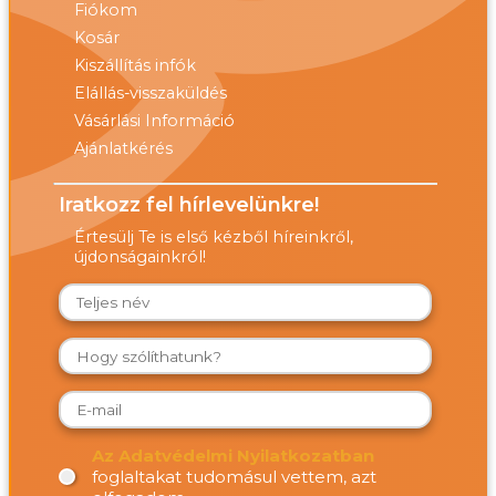
Fiókom
Kosár
Kiszállítás infók
Elállás-visszaküldés
Vásárlási Információ
Ajánlatkérés
Iratkozz fel hírlevelünkre!
Értesülj Te is első kézből híreinkről,
újdonságainkról!
Az Adatvédelmi Nyilatkozatban
foglaltakat tudomásul vettem, azt