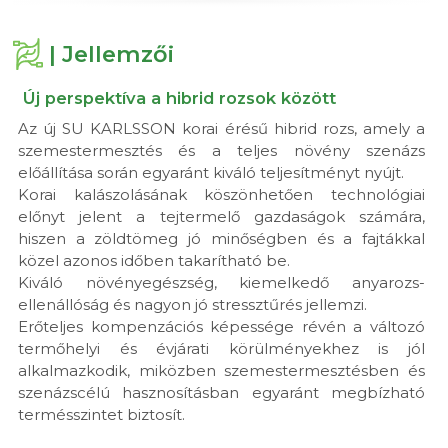
| Jellemzői
Új perspektíva a hibrid rozsok között
Az új SU KARLSSON korai érésű hibrid rozs, amely a
szemestermesztés és a teljes növény szenázs
előállítása során egyaránt kiváló teljesítményt nyújt.
Korai kalászolásának köszönhetően technológiai
előnyt jelent a tejtermelő gazdaságok számára,
hiszen a zöldtömeg jó minőségben és a fajtákkal
közel azonos időben takarítható be.
Kiváló növényegészség, kiemelkedő anyarozs-
ellenállóság és nagyon jó stressztűrés jellemzi.
Erőteljes kompenzációs képessége révén a változó
termőhelyi és évjárati körülményekhez is jól
alkalmazkodik, miközben szemestermesztésben és
szenázscélú hasznosításban egyaránt megbízható
termésszintet biztosít.