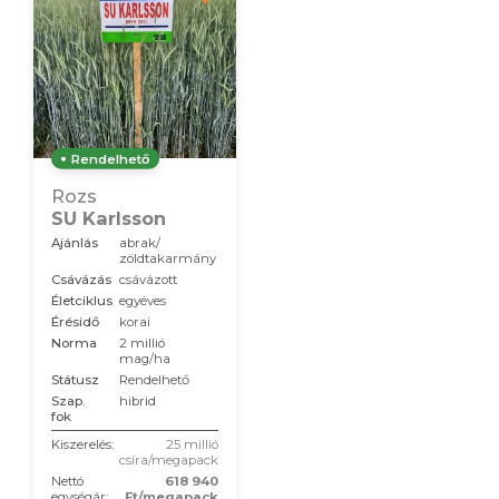
Rendelhető
Rozs
SU Karlsson
Ajánlás
abrak/
zöldtakarmány
Csávázás
csávázott
Életciklus
egyéves
Érésidő
korai
Norma
2 millió
mag/ha
Státusz
Rendelhető
Szap.
hibrid
fok
Kiszerelés:
25 millió
csíra/megapack
Nettó
618 940
egységár:
Ft/megapack