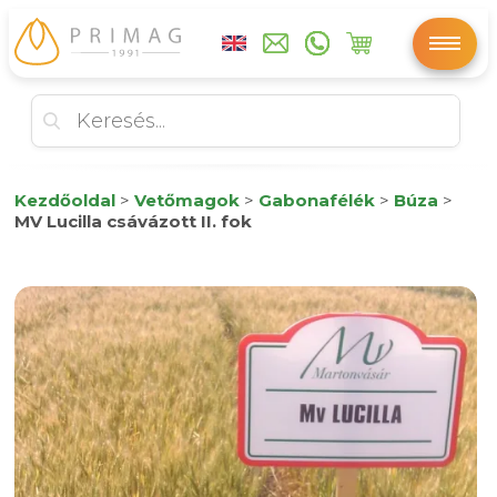
Kezdőoldal
>
Vetőmagok
>
Gabonafélék
>
Búza
>
MV Lucilla csávázott II. fok