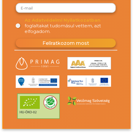
Az Adatvédelmi Nyilatkozatban
foglaltakat tudomásul vettem, azt
elfogadom.
Feliratkozom most