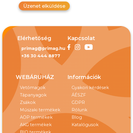
Üzenet elküldése
Elérhetőség
Kapcsolat
primag@primag.hu
+36 30 444 8877
WEBÁRUHÁZ
Információk
Vetőmagok
Gyakori kérdések
Tápanyagok
ÁÉSZF
Zsákok
GDPR
Műszaki termékek
Rólunk
AÖP termékek
Blog
AKG termékek
Katalógusok
BIO termékek