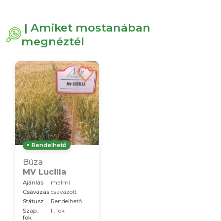
| Amiket mostanában
megnéztél
Rendelhető
Búza
MV Lucilla
Ajánlás
malmi
Csávázás
csávázott
Státusz
Rendelhető
Szap.
II. fok
fok