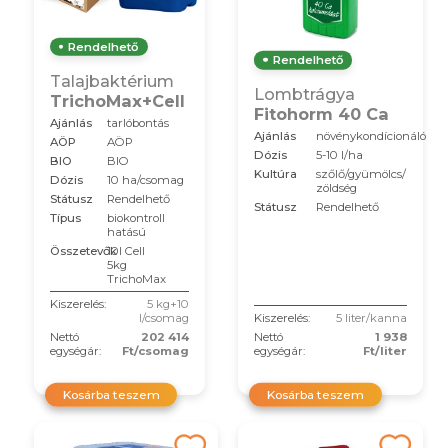
Rendelhető
Rendelhető
Talajbaktérium
Lombtrágya
TrichoMax+Cell
Fitohorm 40 Ca
Ajánlás
tarlóbontás
Ajánlás
növénykondícionáló
AÖP
AÖP
Dózis
5-10 l/ha
BIO
BIO
Kultúra
szőlő/gyümölcs/
Dózis
10 ha/csomag
zöldség
Státusz
Rendelhető
Státusz
Rendelhető
Típus
biokontroll
hatású
Összetevők
10l Cell
5kg
TrichoMax
Kiszerelés:
5 kg+10
l/csomag
Kiszerelés:
5 liter/kanna
Nettó
202 414
Nettó
1 938
egységár:
Ft/csomag
egységár:
Ft/liter
Kosárba teszem
Kosárba teszem