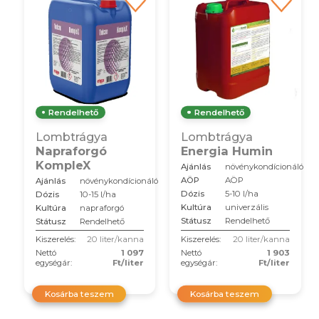
Rendelhető
Rendelhető
Lombtrágya
Lombtrágya
Napraforgó
Energia Humin
KompleX
Ajánlás
növénykondícionáló
AÖP
AÖP
Ajánlás
növénykondícionáló
Dózis
5-10 l/ha
Dózis
10-15 l/ha
Kultúra
univerzális
Kultúra
napraforgó
Státusz
Rendelhető
Státusz
Rendelhető
Kiszerelés:
20 liter/kanna
Kiszerelés:
20 liter/kanna
Nettó
1 097
Nettó
1 903
egységár:
Ft/liter
egységár:
Ft/liter
Kosárba teszem
Kosárba teszem