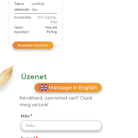
Típus
szálkás
Vetésidő
ősz
Kiszerelés:
500 kg/big-
bag
Nettó
144.45
egységár:
Ft/kg
Kosárba teszem
Üzenet
Message in English
Kérdésed, üzeneted van? Oszd
meg velünk!
Név