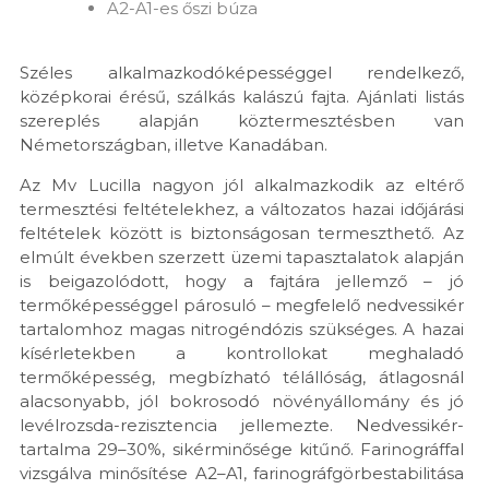
A2-A1-es őszi búza
Széles alkalmazkodóképességgel rendelkező,
középkorai érésű, szálkás kalászú fajta. Ajánlati listás
szereplés alapján köztermesztésben van
Németországban, illetve Kanadában.
Az Mv Lucilla nagyon jól alkalmazkodik az eltérő
termesztési feltételekhez, a változatos hazai időjárási
feltételek között is biztonságosan termeszthető. Az
elmúlt években szerzett üzemi tapasztalatok alapján
is beigazolódott, hogy a fajtára jellemző – jó
termőképességgel párosuló – megfelelő nedvessikér
tartalomhoz magas nitrogéndózis szükséges. A hazai
kísérletekben a kontrollokat meghaladó
termőképesség, megbízható télállóság, átlagosnál
alacsonyabb, jól bokrosodó növényállomány és jó
levélrozsda-rezisztencia jellemezte. Nedvessikér-
tartalma 29–30%, sikérminősége kitűnő. Farinográffal
vizsgálva minősítése A2–A1, farinográfgörbestabilitása