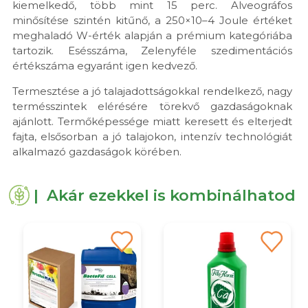
kiemelkedő, több mint 15 perc. Alveográfos
minősítése szintén kitűnő, a 250×10–4 Joule értéket
meghaladó W-érték alapján a prémium kategóriába
tartozik. Esésszáma, Zelenyféle szedimentációs
értékszáma egyaránt igen kedvező.
Termesztése a jó talajadottságokkal rendelkező, nagy
termésszintek elérésére törekvő gazdaságoknak
ajánlott. Termőképessége miatt keresett és elterjedt
fajta, elsősorban a jó talajokon, intenzív technológiát
alkalmazó gazdaságok körében.
| Akár ezekkel is kombinálhatod