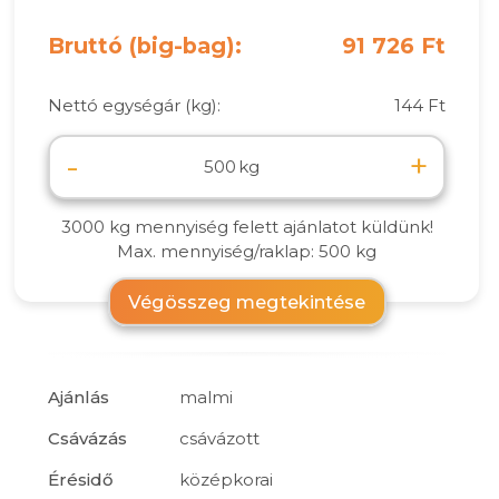
Bruttó (big-bag):
91 726 Ft
Nettó egységár (kg):
144 Ft
-
+
kg
3000 kg mennyiség felett ajánlatot küldünk!
Max. mennyiség/raklap: 500 kg
Végösszeg megtekintése
Ajánlás
malmi
Csávázás
csávázott
Érésidő
középkorai