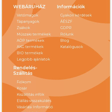
WEBÁRUHÁZ
Információk
Vetőmagok
Gyakori kérdések
Tápanyagok
ÁÉSZF
Zsákok
GDPR
Műszaki termékek
Rólunk
AÖP termékek
Blog
AKG termékek
Katalógusok
BIO termékek
Legjobb ajánlatok
Rendelés-
Szállítás
Fiókom
Kosár
Kiszállítás infók
Elállás-visszaküldés
Vásárlási Információ