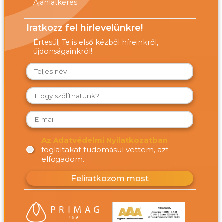
Ajánlatkérés
Iratkozz fel hírlevelünkre!
Értesülj Te is első kézből híreinkről,
újdonságainkról!
Az Adatvédelmi Nyilatkozatban
foglaltakat tudomásul vettem, azt
elfogadom.
Feliratkozom most