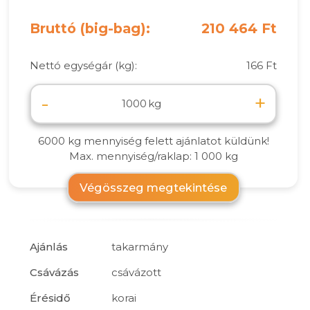
Bruttó (big-bag):
210 464 Ft
Nettó egységár (kg):
166 Ft
-
+
kg
6000 kg mennyiség felett ajánlatot küldünk!
Max. mennyiség/raklap: 1 000 kg
Végösszeg megtekintése
Ajánlás
takarmány
Csávázás
csávázott
Érésidő
korai