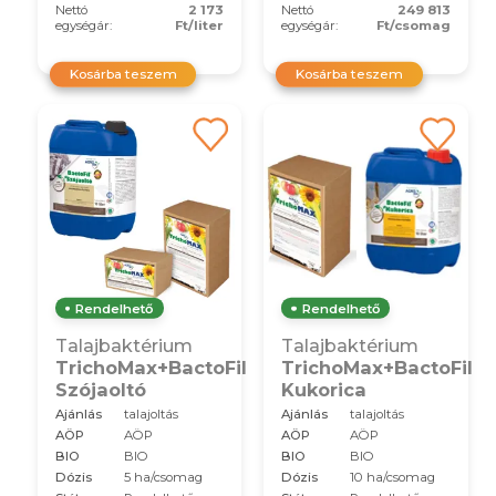
Nettó
2 173
Nettó
249 813
egységár:
Ft/liter
egységár:
Ft/csomag
Kosárba teszem
Kosárba teszem
Rendelhető
Rendelhető
Talajbaktérium
Talajbaktérium
TrichoMax+BactoFil
TrichoMax+BactoFil
Szójaoltó
Kukorica
Ajánlás
talajoltás
Ajánlás
talajoltás
AÖP
AÖP
AÖP
AÖP
BIO
BIO
BIO
BIO
Dózis
5 ha/csomag
Dózis
10 ha/csomag