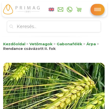
Kezdőoldal
>
Vetőmagok
>
Gabonafélék
>
Árpa
>
Rendance csávázott II. fok