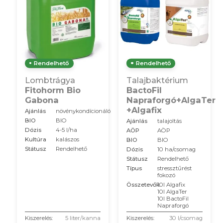
Rendelhető
Rendelhető
Lombtrágya
Talajbaktérium
Fitohorm Bio
BactoFil
Gabona
Napraforgó+AlgaTer
+Algafix
Ajánlás
növénykondícionáló
BIO
BIO
Ajánlás
talajoltás
Dózis
4-5 l/ha
AÖP
AÖP
Kultúra
kalászos
BIO
BIO
Státusz
Rendelhető
Dózis
10 ha/csomag
Státusz
Rendelhető
Típus
stressztűrést
fokozó
Összetevők
10l Algafix
10l AlgaTer
10l BactoFil
Napraforgó
Kiszerelés:
5 liter/kanna
Kiszerelés:
30 l/csomag