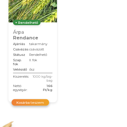
Rendelhető
Árpa
Rendance
Ajánlás
takarmány
Csávázás
csávázott
Státusz
Rendelhető
Szap.
II. fok
fok
Vetésidő
ősz
Kiszerelés:
1000 kg/big-
bag
Nettó
166
egységár:
Ft/kg
Kosárba teszem