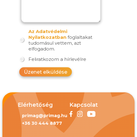
Az Adatvédelmi
Nyilatkozatban
foglaltakat
tudomásul vettem, azt
elfogadom.
Feliratkozom a hírlevélre
Üzenet elküldése
Elérhetőség
Kapcsolat
primag@primag.hu
+36 30 444 8877