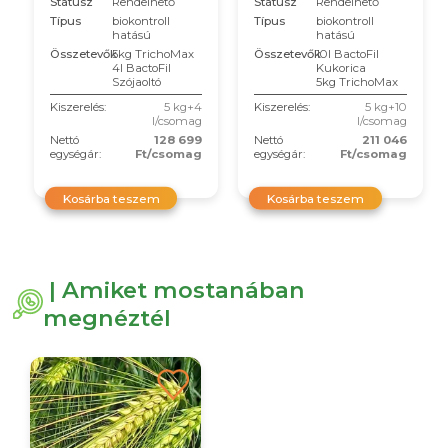
Státusz
Rendelhető
Státusz
Rendelhető
Típus
biokontroll
Típus
biokontroll
hatású
hatású
Összetevők
5kg TrichoMax
Összetevők
10l BactoFil
4l BactoFil
Kukorica
Szójaoltó
5kg TrichoMax
Kiszerelés:
5 kg+4
Kiszerelés:
5 kg+10
l/csomag
l/csomag
Nettó
128 699
Nettó
211 046
egységár:
Ft/csomag
egységár:
Ft/csomag
Kosárba teszem
Kosárba teszem
| Amiket mostanában
megnéztél