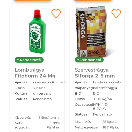
Rendelhető
Rendelhető
Szervestrágya
Lombtrágya
Siforga 2-5 mm
Fitohorm 24 Mg
Ajánlás
talajkondícionáló
Ajánlás
növénykondícionáló
Alapanyag
baromfitrágya
Dózis
4-8 l/ha
BIO
BIO
Kultúra
univerzális
Dózis
1000 kg/ha
Státusz
Rendelhető
Összetétel
NPK 4-3-
8+7CaO
Státusz
Rendelhető
Kiszerelés:
5 liter/kanna
Kiszerelés:
25 kg/zsák
Nettó
1 879
egységár:
Ft/liter
Nettó egységár:
187 Ft/kg