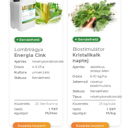
Rendelhető
Rendelhető
Biostimulátor
Lombtrágya
Kristallkalk
Energia Cink
naptej
Ajánlás
növénykondícionáló
Ajánlás
abiotikus
Dózis
4-5 l/ha
stressz ellen
Kultúra
univerzális
Dózis
6-10 kg/ha
Státusz
Rendelhető
Jellemző
növényi
biostimuláns
Státusz
Rendelhető
Típus
növénykondícionáló
Kiszerelés:
20 liter/kanna
Kiszerelés:
25 kg/zsák
Nettó
1 797
Nettó
1 597
egységár:
Ft/liter
egységár:
Ft/kg
Kosárba teszem
Kosárba teszem