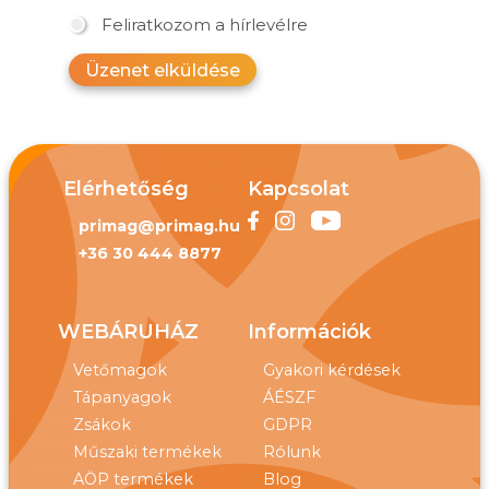
Feliratkozom a hírlevélre
Üzenet elküldése
Elérhetőség
Kapcsolat
primag@primag.hu
+36 30 444 8877
WEBÁRUHÁZ
Információk
Vetőmagok
Gyakori kérdések
Tápanyagok
ÁÉSZF
Zsákok
GDPR
Műszaki termékek
Rólunk
AÖP termékek
Blog