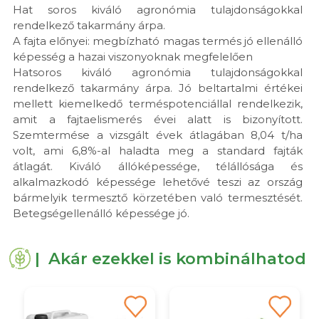
Hat soros kiváló agronómia tulajdonságokkal
rendelkező takarmány árpa.
A fajta előnyei: megbízható magas termés jó ellenálló
képesség a hazai viszonyoknak megfelelően
Hatsoros kiváló agronómia tulajdonságokkal
rendelkező takarmány árpa. Jó beltartalmi értékei
mellett kiemelkedő terméspotenciállal rendelkezik,
amit a fajtaelismerés évei alatt is bizonyított.
Szemtermése a vizsgált évek átlagában 8,04 t/ha
volt, ami 6,8%-al haladta meg a standard fajták
átlagát. Kiváló állóképessége, télállósága és
alkalmazkodó képessége lehetővé teszi az ország
bármelyik termesztő körzetében való termesztését.
Betegségellenálló képessége jó.
| Akár ezekkel is kombinálhatod