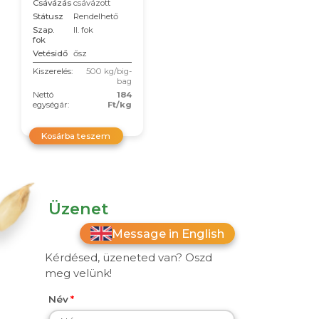
Csávázás
csávázott
Státusz
Rendelhető
Szap.
II. fok
fok
Vetésidő
ősz
Kiszerelés:
500 kg/big-
bag
Nettó
184
egységár:
Ft/kg
Kosárba teszem
Üzenet
Message in English
Kérdésed, üzeneted van? Oszd
meg velünk!
Név