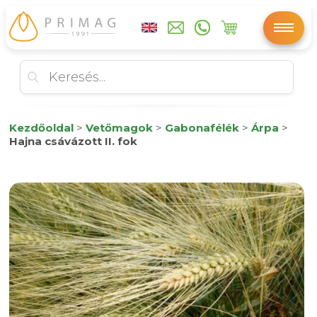
Kezdőoldal
>
Vetőmagok
>
Gabonafélék
>
Árpa
>
Hajna csávázott II. fok