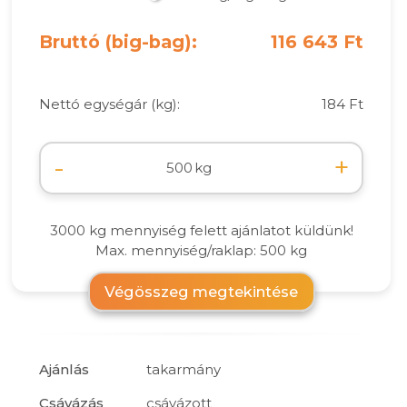
Bruttó (big-bag):
116 643 Ft
Nettó egységár (kg):
184 Ft
-
+
kg
3000 kg mennyiség felett ajánlatot küldünk!
Max. mennyiség/raklap: 500 kg
Végösszeg megtekintése
Ajánlás
takarmány
Csávázás
csávázott