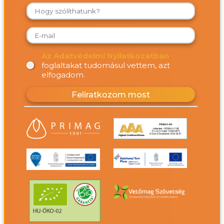
Az Adatvédelmi Nyilatkozatban
foglaltakat tudomásul vettem, azt
elfogadom.
Feliratkozom most