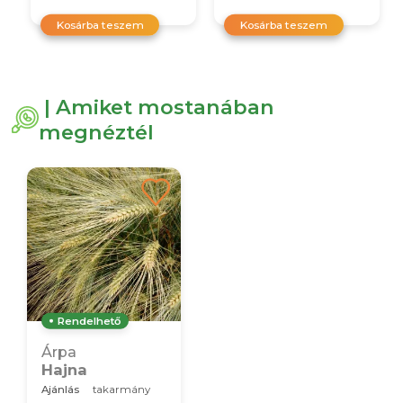
Kosárba teszem
Kosárba teszem
| Amiket mostanában
megnéztél
Rendelhető
Árpa
Hajna
Ajánlás
takarmány