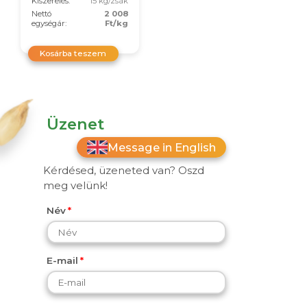
Kiszerelés:
15 kg/zsák
Nettó
2 008
egységár:
Ft/kg
Kosárba teszem
Üzenet
Message in English
Kérdésed, üzeneted van? Oszd
meg velünk!
Név
E-mail