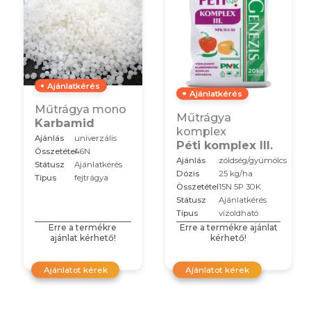
Ajánlatkérés
Ajánlatkérés
Műtrágya mono
Műtrágya
Karbamid
komplex
Ajánlás
univerzális
Péti komplex III.
Összetétel
46N
Ajánlás
zöldség/gyümölcs
Státusz
Ajánlatkérés
Dózis
25 kg/ha
Típus
fejtrágya
Összetétel
15N 5P 30K
Státusz
Ajánlatkérés
Típus
vízoldható
Erre a termékre
Erre a termékre ajánlat
ajánlat kérhető!
kérhető!
Ajánlatot kérek
Ajánlatot kérek