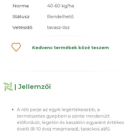
Norma
40-60 kg/ha
Státusz
Rendelhető
Vetésidő
tavasz-ősz
Kedvenc termékek közé teszem
| Jellemzői
A réti perje az egyik legértékesebb, a
természetes gyepben is szinte mindenütt
előforduló, legelőn és kaszálón egyaránt értékes
évelő (8-10 évig megmarad), tarackos aljfű.