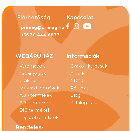
Elérhetőség
Kapcsolat
primag@primag.hu
+36 30 444 8877
WEBÁRUHÁZ
Információk
Vetőmagok
Gyakori kérdések
Tápanyagok
ÁÉSZF
Zsákok
GDPR
Műszaki termékek
Rólunk
AÖP termékek
Blog
AKG termékek
Katalógusok
BIO termékek
Legjobb ajánlatok
Rendelés-