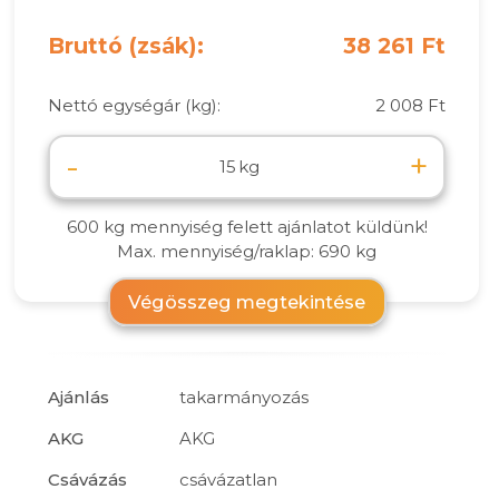
Bruttó (zsák):
38 261 Ft
Nettó egységár (kg):
2 008 Ft
-
+
kg
600 kg mennyiség felett ajánlatot küldünk!
Max. mennyiség/raklap: 690 kg
Végösszeg megtekintése
Ajánlás
takarmányozás
AKG
AKG
Csávázás
csávázatlan