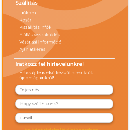
Szállítás
Fiókom
Kosár
Kiszállítás infók
Elállás-visszaküldés
Vásárlási Információ
Ajánlatkérés
Iratkozz fel hírlevelünkre!
Értesülj Te is első kézből híreinkről,
újdonságainkról!
Az Adatvédelmi Nyilatkozatban