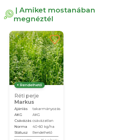
| Amiket mostanában
megnéztél
Rendelhető
Réti perje
Markus
Ajánlás
takarmányozás
AKG
AKG
Csávázás
csávázatlan
Norma
40-60 kg/ha
Státusz
Rendelhető