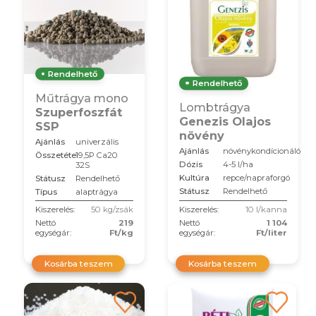
Rendelhető
Rendelhető
Műtrágya mono
Lombtrágya
Szuperfoszfát
Genezis Olajos
SSP
növény
Ajánlás
univerzális
Ajánlás
növénykondícionáló
Összetétel
19,5P Ca20
Dózis
4-5 l/ha
32S
Kultúra
repce/napraforgó
Státusz
Rendelhető
Státusz
Rendelhető
Típus
alaptrágya
Kiszerelés:
50 kg/zsák
Kiszerelés:
10 l/kanna
Nettó
219
Nettó
1 104
egységár:
Ft/kg
egységár:
Ft/liter
Kosárba teszem
Kosárba teszem