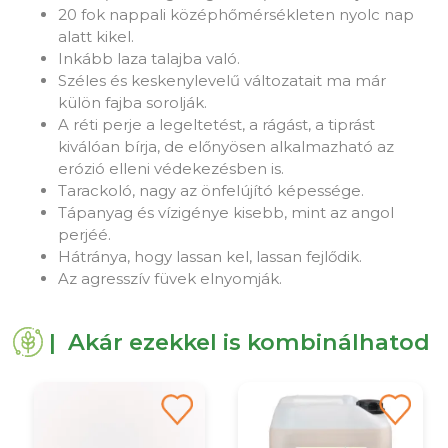
20 fok nappali középhőmérsékleten nyolc nap
alatt kikel.
Inkább laza talajba való.
Széles és keskenylevelű változatait ma már
külön fajba sorolják.
A réti perje a legeltetést, a rágást, a tiprást
kiválóan bírja, de előnyösen alkalmazható az
erózió elleni védekezésben is.
Tarackoló, nagy az önfelújító képessége.
Tápanyag és vízigénye kisebb, mint az angol
perjéé.
Hátránya, hogy lassan kel, lassan fejlődik.
Az agresszív füvek elnyomják.
| Akár ezekkel is kombinálhatod