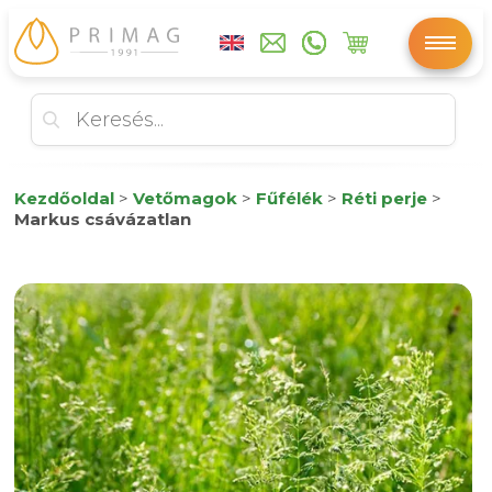
Kezdőoldal
>
Vetőmagok
>
Fűfélék
>
Réti perje
>
Markus csávázatlan