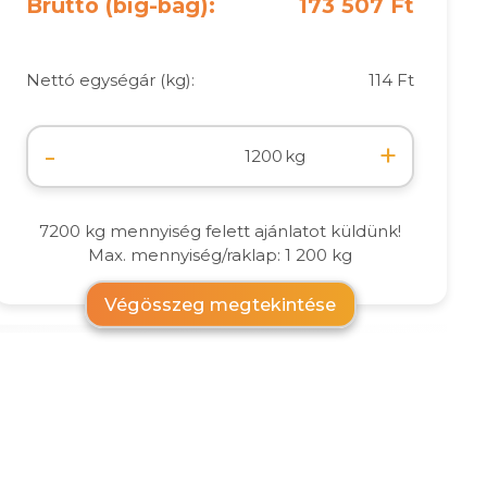
Bruttó (big-bag):
173 507 Ft
Nettó egységár (kg):
114 Ft
-
+
kg
7200 kg mennyiség felett ajánlatot küldünk!
Max. mennyiség/raklap: 1 200 kg
Végösszeg megtekintése