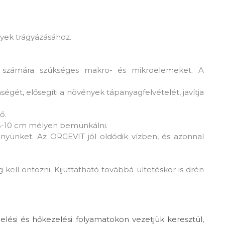
nyek trágyázásához.
k számára szükséges makro- és mikroelemeket. A
gét, elősegíti a növények tápanyagfelvételét, javítja
ő.
 és 5-10 cm mélyen bemunkálni.
nyünket. Az ORGEVIT jól oldódik vízben, és azonnal
ell öntözni. Kijuttatható továbbá ültetéskor is drén
lelési és hőkezelési folyamatokon vezetjük keresztül,