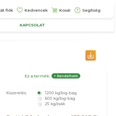
át fiók
Kedvencek
Kosár
Segítség
KAPCSOLAT
Ez a termék:
Rendelhető
Kiszerelés:
1200 kg/big-bag
600 kg/big-bag
25 kg/zsák