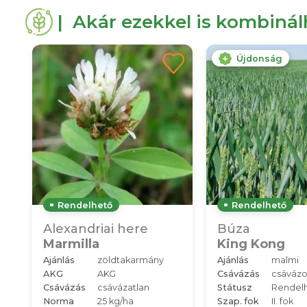
| Akár ezekkel is kombiná
Újdonság
Rendelhető
Rendelhető
Alexandriai here
Búza
Marmilla
King Kong
Ajánlás
zöldtakarmány
Ajánlás
malmi
AKG
AKG
Csávázás
csávázo
Csávázás
csávázatlan
Státusz
Rendel
Norma
25 kg/ha
Szap. fok
II. fok