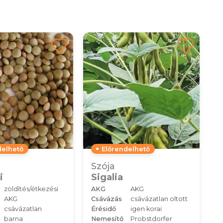
delhető
Előrendelhető
Szója
i
Sigalia
zöldítés/étkezési
AKG
AKG
AKG
Csávázás
csávázatlan oltott
csávázatlan
Érésidő
igen korai
barna
Nemesítő
Probstdorfer