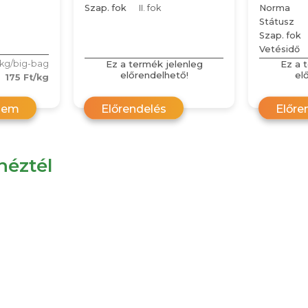
Szap. fok
II. fok
Norma
Státusz
Szap. fok
Vetésidő
Ez a termék jelenleg
Ez a 
 kg/big-bag
előrendelhető!
el
175 Ft/kg
zem
Előrendelés
Előre
éztél