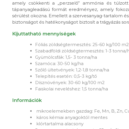
amely csökkenti a „perzselő” ammónia és túlzott 
tápanyagleadású formát eredményez, amely fokozato
sérülést okozna. Emellett a szervesanyag-tartalom és 
biztonságot és hatékonyságot biztosít a trágyázás sor
Kijuttatható mennyiségek
Fóliás zöldségtermesztés: 25-60 kg/100 m2
Szabadföldi zöldségtermesztés: 1-3 tonna/
Gyümölcsfák: 1,5- 3 tonna/ha
Szamóca: 30-50 kg/ha
Szőlő ültetvények: 1,2-1,8 tonna/ha
Telepítés esetén: 0,5-3 kg/tő
Dísznövények: 30-60 kg/100 m2
Faiskolai neveléshez: 1,5 tonna/ha
Információk
mikroelemekben gazdag: Fe, Mn, B, Zn, C
káros kémiai anyagoktól mentes
klórtartalma alacsony