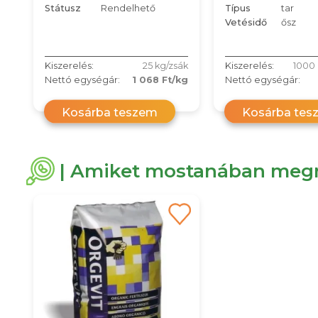
Státusz
Rendelhető
Típus
tar
Vetésidő
ősz
Kiszerelés:
25 kg/zsák
Kiszerelés:
1000
Nettó egységár:
1 068 Ft/kg
Nettó egységár:
Kosárba teszem
Kosárba tes
| Amiket mostanában megn