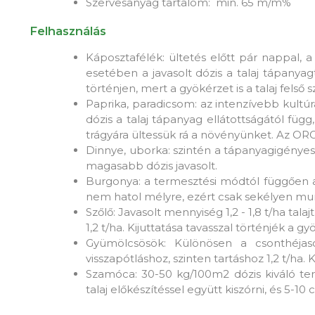
Szervesanyag tartalom: min. 65 m/m%
Felhasználás
Káposztafélék: ültetés előtt pár nappal, a
esetében a javasolt dózis a talaj tápany
történjen, mert a gyökérzet is a talaj felső s
Paprika, paradicsom: az intenzívebb kultúrá
dózis a talaj tápanyag ellátottságától f
trágyára ültessük rá a növényünket. Az ORG
Dinnye, uborka: szintén a tápanyagigényes
magasabb dózis javasolt.
Burgonya: a termesztési módtól függően a 
nem hatol mélyre, ezért csak sekélyen munk
Szőlő: Javasolt mennyiség 1,2 - 1,8 t/ha ta
1,2 t/ha. Kijuttatása tavasszal történjék 
Gyümölcsösök: Különösen a csonthéjaso
visszapótláshoz, szinten tartáshoz 1,2 t/ha. 
Szamóca: 30-50 kg/100m2 dózis kiváló t
talaj előkészítéssel együtt kiszórni, és 5-