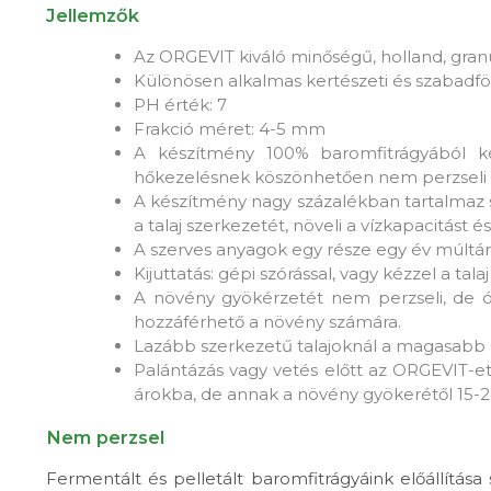
Jellemzők
Az ORGEVIT kiváló minőségű, holland, granu
Különösen alkalmas kertészeti és szabadfö
PH érték: 7
Frakció méret: 4-5 mm
A készítmény 100% baromfitrágyából k
hőkezelésnek köszönhetően nem perzseli 
A készítmény nagy százalékban tartalmaz sz
a talaj szerkezetét, növeli a vízkapacitást 
A szerves anyagok egy része egy év múltán s
Kijuttatás: gépi szórással, vagy kézzel a tal
A növény gyökérzetét nem perzseli, de óv
hozzáférhető a növény számára.
Lazább szerkezetű talajoknál a magasabb dó
Palántázás vagy vetés előtt az ORGEVIT-et
árokba, de annak a növény gyökerétől 15-20
Nem perzsel
Fermentált és pelletált baromfitrágyáink előállítása