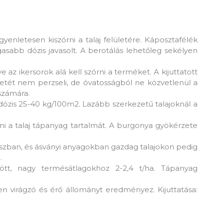
gyenletesen kiszórni a talaj felületére. Káposztafélék
sabb dózis javasolt. A berotálás lehetőleg sekélyen
 az ikersorok alá kell szórni a terméket. A kijuttatott
etét nem perzseli, de óvatosságból ne közvetlenül a
számára.
dózis 25-40 kg/100m2. Lazább szerkezetű talajoknál a
nni a talaj tápanyag tartalmát. A burgonya gyökérzete
humuszban, és ásványi anyagokban gazdag talajokon pedig
.
ött, nagy termésátlagokhoz 2-2,4 t/ha. Tápanyag
virágzó és érő állományt eredményez. Kijuttatása: