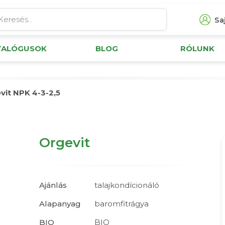
Saj
TALÓGUSOK
BLOG
RÓLUNK
vit NPK 4-3-2,5
Orgevit
Ajánlás
talajkondícionáló
Alapanyag
baromfitrágya
BIO
BIO