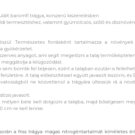
lált baromfi trágya, korszerű kiszerelésben
ldi termesztéshez, valamint gyümölcsös, szőlő és dísznövé
észül. Természetes forrásként tartalmazza a növénye
a gyökérzetet.
erves anyagot, ami segít megelőzni a talaj termőképtelensé
és meggátolja a kilúgozódást.
em bomlik fel teljesen, ezért a talajban ezután is fellelhet
aj felületére. A talaj előkészítéssel együtt javasolt kiszórni,
atosságból ne közvetlenül a trágyára ültessük rá a növé
zis javasolt.
 mélyen bele kell dolgozni a talajba, majd bőségesen meg k
 cm-re kell lennie.
 során a friss trágya magas nitrogéntartalmát kíméletes ér