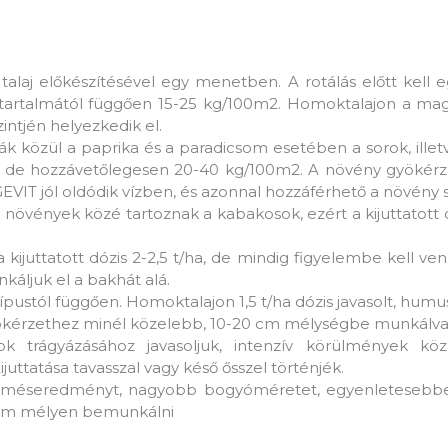
 talaj előkészítésével egy menetben. A rotálás előtt kell e
agtartalmától függően 15-25 kg/100m2. Homoktalajon a maga
zintjén helyezkedik el.
k közül a paprika és a paradicsom esetében a sorok, illetve
ügg, de hozzávetőlegesen 20-40 kg/100m2. A növény gyökérz
EVIT jól oldódik vízben, és azonnal hozzáférhető a növény 
 növények közé tartoznak a kabakosok, ezért a kijuttatott 
kijuttatott dózis 2-2,5 t/ha, de mindig figyelembe kell ve
áljuk el a bakhát alá.
lajtípustól függően. Homoktalajon 1,5 t/ha dózis javasolt, 
a gyökérzethez minél közelebb, 10-20 cm mélységbe munkálva
k trágyázásához javasoljuk, intenzív körülmények köz
Kijuttatása tavasszal vagy késő ősszel történjék.
erméseredményt, nagyobb bogyóméretet, egyenletesebben 
10 cm mélyen bemunkálni