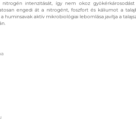
nitrogén intenzitását, így nem okoz gyökérkárosodást 
san engedi át a nitrogént, foszfort és káliumot a talajb
a huminsavak aktív mikrobiológiai lebomlása javítja a tala
án.
ha
u