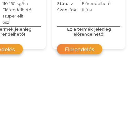
110-150 kg/ha
Státusz
Előrendelhető
Előrendelhető
Szap. fok
II. fok
szuper elit
ősz
termék jelenleg
Ez a termék jelenleg
őrendelhető!
előrendelhető!
ndelés
Előrendelés