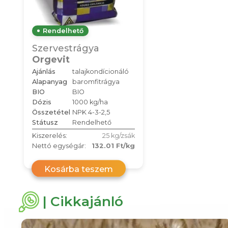
Rendelhető
Szervestrágya
Orgevit
Ajánlás
talajkondícionáló
Alapanyag
baromfitrágya
BIO
BIO
Dózis
1000 kg/ha
Összetétel
NPK 4-3-2,5
Státusz
Rendelhető
Kiszerelés:
25 kg/zsák
Nettó egységár:
132.01 Ft/kg
Kosárba teszem
| Cikkajánló