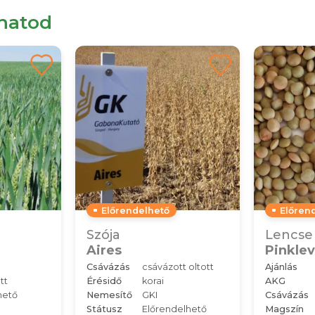
lhatod
Előrendelhető
Előren
Szója
Lencse
Aires
Pinklev
Csávázás
csávázott oltott
Ajánlás
tt
Érésidő
korai
AKG
hető
Nemesítő
GKI
Csávázás
Státusz
Előrendelhető
Magszín