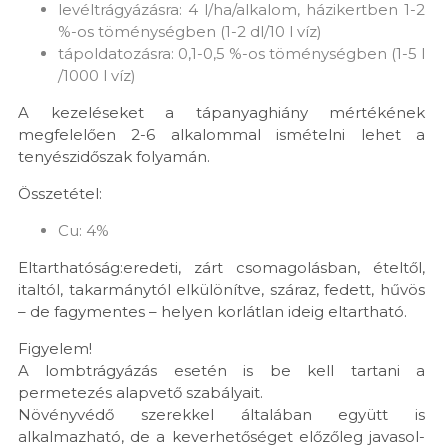
levéltrágyázásra: 4 l/ha/alkalom, házikertben 1-2
%-os töménységben (1-2 dl/10 l víz)
tápoldatozásra: 0,1-0,5 %-os töménységben (1-5 l
/1000 l víz)
A kezeléseket a tápanyaghiány mértékének
megfelelően 2-6 alkalommal ismételni lehet a
tenyészidőszak folyamán.
Összetétel:
Cu: 4%
Eltarthatóság:eredeti, zárt csomagolásban, ételtől,
italtól, takarmánytól elkülönítve, száraz, fedett, hűvös
– de fagymentes – helyen korlátlan ideig eltartható.
Figyelem!
A lombtrágyázás esetén is be kell tartani a
permetezés alapvető szabályait.
Növényvédő szerekkel általában együtt is
alkalmazható, de a keverhetőséget előzőleg javasol-