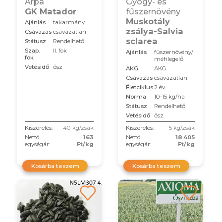
Árpa
Gyógy- és
GK Matador
fűszernövény
Muskotály
Ajánlás
takarmány
zsálya-Salvia
Csávázás
csávázatlan
sclarea
Státusz
Rendelhető
Szap.
II. fok
Ajánlás
fűszernövény/
fok
méhlegelő
Vetésidő
ősz
AKG
AKG
Csávázás
csávázatlan
Életciklus
2 év
Norma
10-15 kg/ha
Státusz
Rendelhető
Vetésidő
ősz
Kiszerelés:
40 kg/zsák
Kiszerelés:
5 kg/zsák
Nettó
163
Nettó
18 405
egységár:
Ft/kg
egységár:
Ft/kg
Kosárba teszem
Kosárba teszem