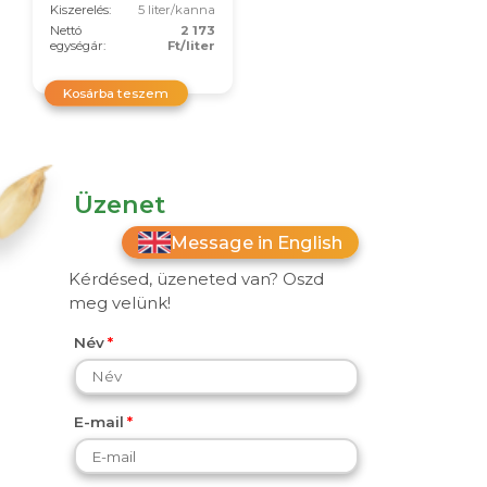
Kiszerelés:
5 liter/kanna
Nettó
2 173
egységár:
Ft/liter
Kosárba teszem
Üzenet
Message in English
Kérdésed, üzeneted van? Oszd
meg velünk!
Név
E-mail