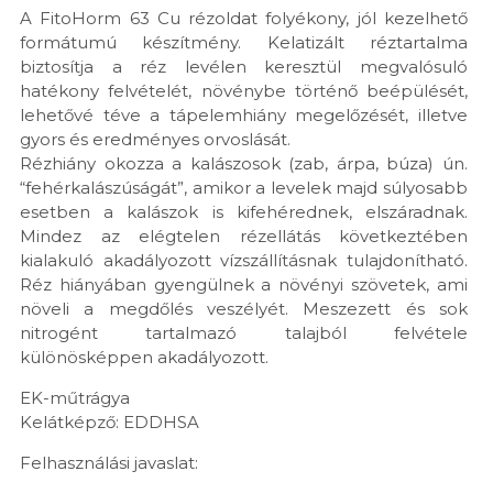
A FitoHorm 63 Cu rézoldat folyékony, jól kezelhető
formátumú készítmény. Kelatizált réztartalma
biztosítja a réz levélen keresztül megvalósuló
hatékony felvételét, növénybe történő beépülését,
lehetővé téve a tápelemhiány megelőzését, illetve
gyors és eredményes orvoslását.
Rézhiány okozza a kalászosok (zab, árpa, búza) ún.
“fehérkalászúságát”, amikor a levelek majd súlyosabb
esetben a kalászok is kifehérednek, elszáradnak.
Mindez az elégtelen rézellátás következtében
kialakuló akadályozott vízszállításnak tulajdonítható.
Réz hiányában gyengülnek a növényi szövetek, ami
növeli a megdőlés veszélyét. Meszezett és sok
nitrogént tartalmazó talajból felvétele
különösképpen akadályozott.
EK-műtrágya
Kelátképző: EDDHSA
Felhasználási javaslat: