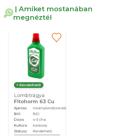
| Amiket mostanában
megnéztél
Rendelhető
Lombtrágya
Fitohorm 63 Cu
Ajánlás
növénykondícionáló
BIO
BIO
Dózis
4-5 l/ha
Kultúra
kalászos
Státusz
Rendelhető