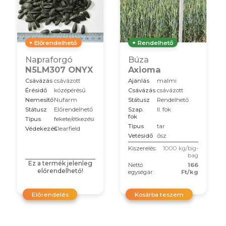
Előrendelhető
Rendelhető
Napraforgó
Búza
N5LM307 ONYX
Axioma
Csávázás
csávázott
Ajánlás
malmi
Érésidő
középérésű
Csávázás
csávázott
Nemesítő
Nufarm
Státusz
Rendelhető
Státusz
Előrendelhető
Szap.
II. fok
fok
Típus
fekete/étkezési
Típus
tar
Védekezés
Clearfield
Vetésidő
ősz
Kiszerelés:
1000 kg/big-
bag
Ez a termék jelenleg
Nettó
166
előrendelhető!
egységár:
Ft/kg
Előrendelés
Kosárba teszem