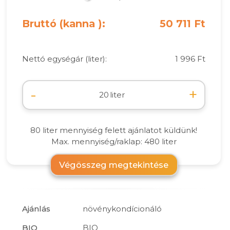
Bruttó (kanna ):
50 711 Ft
Nettó egységár (liter):
1 996 Ft
-
+
liter
80 liter mennyiség felett ajánlatot küldünk!
Max. mennyiség/raklap: 480 liter
Végösszeg megtekintése
Ajánlás
növénykondícionáló
BIO
BIO