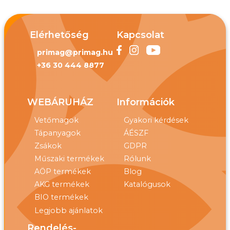
Elérhetőség
Kapcsolat
primag@primag.hu
+36 30 444 8877
WEBÁRUHÁZ
Információk
Vetőmagok
Gyakori kérdések
Tápanyagok
ÁÉSZF
Zsákok
GDPR
Műszaki termékek
Rólunk
AÖP termékek
Blog
AKG termékek
Katalógusok
BIO termékek
Legjobb ajánlatok
Rendelés-