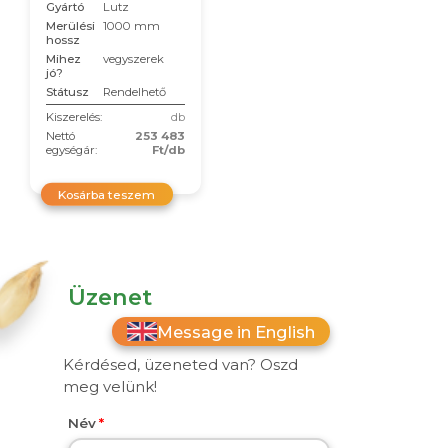
Gyártó
Lutz
Merülési
1000 mm
hossz
Mihez
vegyszerek
jó?
Státusz
Rendelhető
Kiszerelés:
db
Nettó
253 483
egységár:
Ft/db
Kosárba teszem
Üzenet
Message in English
Kérdésed, üzeneted van? Oszd
meg velünk!
Név