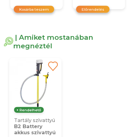
Kosárba teszem
Előrendelés
| Amiket mostanában
megnéztél
Rendelhető
Tartály szivattyú
B2 Battery
akkus szivattyú