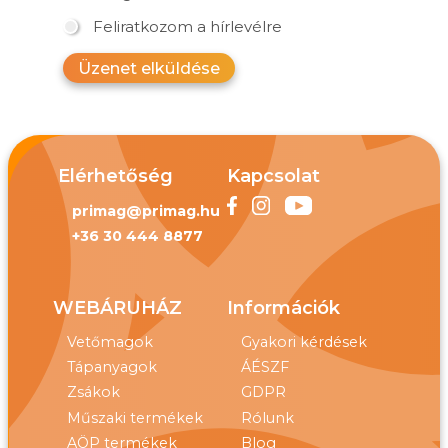
Feliratkozom a hírlevélre
Üzenet elküldése
Elérhetőség
Kapcsolat
primag@primag.hu
+36 30 444 8877
WEBÁRUHÁZ
Információk
Vetőmagok
Gyakori kérdések
Tápanyagok
ÁÉSZF
Zsákok
GDPR
Műszaki termékek
Rólunk
AÖP termékek
Blog