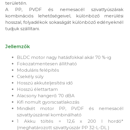
területén.
A PP, PVDF és nemesacél szivattyúszárak
kombinációs lehetőségeivel, különböző merülési
hosszal, folyadékok sokaságát különböző edényeknél
tudjuk szállítani.
Jellemzők
BLDC motor nagy hatásfokkal akár 70 %-ig
Fokozatmentesen állítható
Moduláris felépítés
Csekély súly
Hosszú akkuteljesítési idő
Hosszú élettartam
Alacsony hangerő: 70 dBA
Kifi nomult gyorscsatlakozás
Mindkét motor PP, PVDF és nemesacél
szivattyúszárral kombinálható
1 Akku töltés = 12,6 x 200 l hordó*
(meghatározott szivattyúszár PP 32-L-DL )