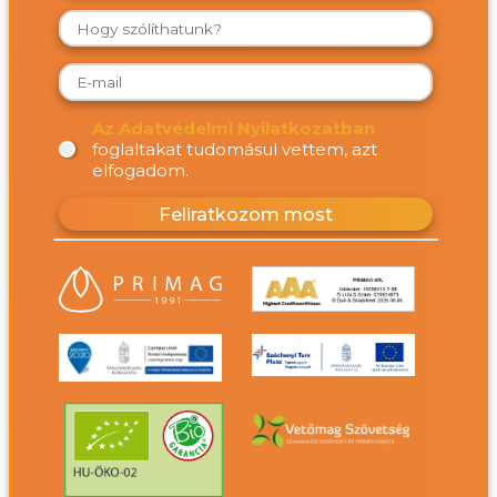
Az Adatvédelmi Nyilatkozatban
foglaltakat tudomásul vettem, azt
elfogadom.
Feliratkozom most