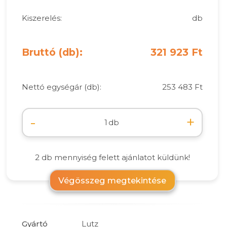
Kiszerelés:
db
Bruttó (db):
321 923 Ft
Nettó egységár (db):
253 483 Ft
-
+
db
2 db mennyiség felett ajánlatot küldünk!
Végösszeg megtekintése
Gyártó
Lutz