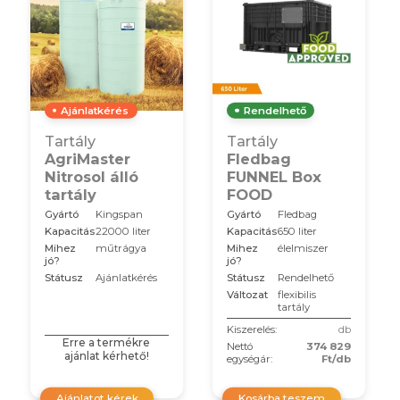
Ajánlatkérés
Rendelhető
Tartály
Tartály
AgriMaster
Fledbag
Nitrosol álló
FUNNEL Box
tartály
FOOD
Gyártó
Kingspan
Gyártó
Fledbag
Kapacitás
22000 liter
Kapacitás
650 liter
Mihez
műtrágya
Mihez
élelmiszer
jó?
jó?
Státusz
Ajánlatkérés
Státusz
Rendelhető
Változat
flexibilis
tartály
Kiszerelés:
db
Erre a termékre
Nettó
374 829
ajánlat kérhető!
egységár:
Ft/db
Ajánlatot kérek
Kosárba teszem