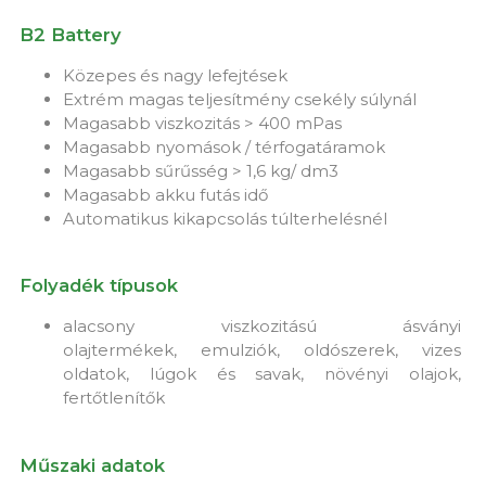
B2 Battery
Közepes és nagy lefejtések
Extrém magas teljesítmény csekély súlynál
Magasabb viszkozitás > 400 mPas
Magasabb nyomások / térfogatáramok
Magasabb sűrűsség > 1,6 kg/ dm3
Magasabb akku futás idő
Automatikus kikapcsolás túlterhelésnél
Folyadék típusok
alacsony viszkozitású ásványi
olajtermékek, emulziók, oldószerek, vizes
oldatok, lúgok és savak, növényi olajok,
fertőtlenítők
Műszaki adatok