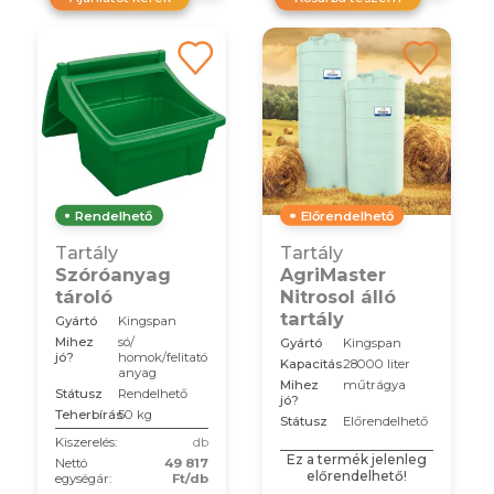
Rendelhető
Előrendelhető
Tartály
Tartály
Szóróanyag
AgriMaster
tároló
Nitrosol álló
tartály
Gyártó
Kingspan
Mihez
só/
Gyártó
Kingspan
jó?
homok/felitató
Kapacitás
28000 liter
anyag
Mihez
műtrágya
Státusz
Rendelhető
jó?
Teherbírás
50 kg
Státusz
Előrendelhető
Kiszerelés:
db
Ez a termék jelenleg
Nettó
49 817
előrendelhető!
egységár:
Ft/db