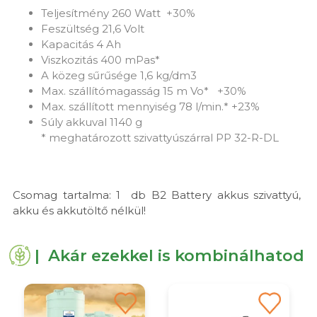
Teljesítmény 260 Watt +30%
Feszültség 21,6 Volt
Kapacitás 4 Ah
Viszkozitás 400 mPas*
A közeg sűrűsége 1,6 kg/dm3
Max. szállítómagasság 15 m Vo* +30%
Max. szállított mennyiség 78 l/min.* +23%
Súly akkuval 1140 g
* meghatározott szivattyúszárral PP 32-R-DL
Csomag tartalma: 1 db B2 Battery akkus szivattyú,
akku és akkutöltő nélkül!
| Akár ezekkel is kombinálhatod