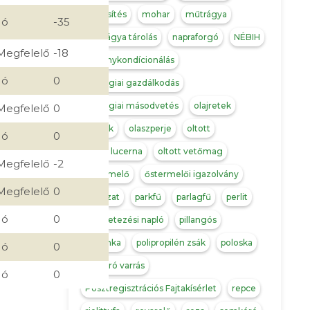
minősítés
mohar
műtrágya
Jó
-35
műtrágya tárolás
napraforgó
NÉBIH
Megfelelő
-18
növénykondícionálás
Jó
0
ökológiai gazdálkodás
ökológiai másodvetés
olajretek
Megfelelő
0
olajtök
olaszperje
oltott
Jó
0
oltott lucerna
oltott vetőmag
Megfelelő
-2
őstermelő
őstermelői igazolvány
Megfelelő
0
pályázat
parkfű
parlagfű
perlit
Jó
0
permetezési napló
pillangós
pohánka
polipropilén zsák
poloska
Jó
0
porzáró varrás
Jó
0
Posztregisztrációs Fajtakísérlet
repce