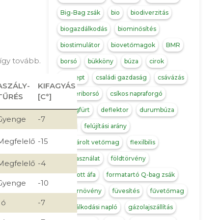
Big-Bag zsák
bio
biodiverzitás
biogazdálkodás
biominősítés
biostimulátor
biovetőmagok
BMR
 így tovább.
borsó
bükköny
búza
cirok
concept
családi gazdaság
csávázás
ASZÁLY-
KIFAGYÁS
csicseriborsó
csíkos napraforgó
TŰRÉS
[C°]
csillagfürt
deflektor
durumbúza
Gyenge
-7
FAO
felújítási arány
Megfelelő
-15
fémzárolt vetőmag
flexilbilis
földhasználat
földtörvény
Megfelelő
-4
fordított áfa
formatartó Q-bag zsák
Gyenge
-10
fűszernövény
füvesítés
fűvetőmag
Jó
-7
gazdálkodási napló
gázolajszállítás