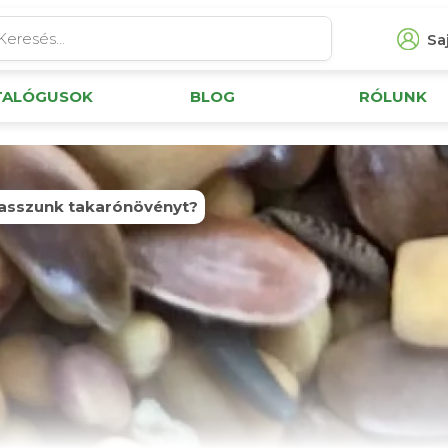
Saj
TALÓGUSOK
BLOG
RÓLUNK
asszunk takarónövényt?