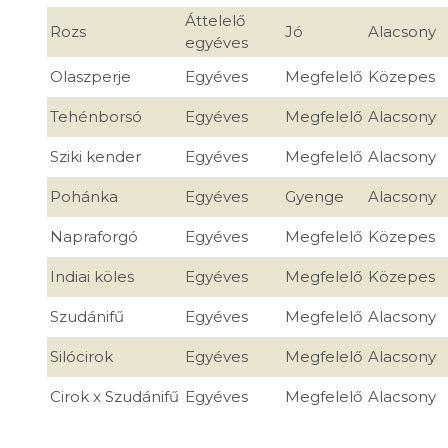
Áttelelő
Rozs
Jó
Alacsony
egyéves
Olaszperje
Egyéves
Megfelelő
Közepes
Tehénborsó
Egyéves
Megfelelő
Alacsony
Sziki kender
Egyéves
Megfelelő
Alacsony
Pohánka
Egyéves
Gyenge
Alacsony
Napraforgó
Egyéves
Megfelelő
Közepes
Indiai köles
Egyéves
Megfelelő
Közepes
Szudánifű
Egyéves
Megfelelő
Alacsony
Silócirok
Egyéves
Megfelelő
Alacsony
Cirok x Szudánifű
Egyéves
Megfelelő
Alacsony