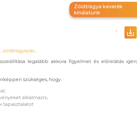
Zöldtrágya keverék
kínálatunk
,
y
,
zöldtrágyázás
,
szeállítása legalább akkora figyelmet és előrelátás igén
enképpen szükséges, hogy:
al,
övényeket alkalmazni,
k tapasztalatot