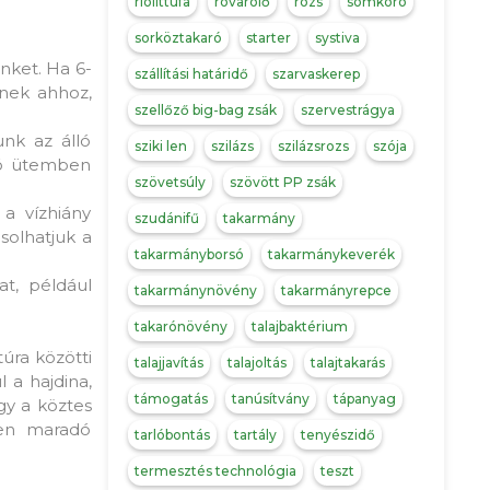
riolittufa
rovarolő
rozs
somkóró
sorköztakaró
starter
systiva
inket. Ha 6-
szállítási határidő
szarvaskerep
znek ahhoz,
szellőző big-bag zsák
szervestrágya
nk az álló
sziki len
szilázs
szilázsrozs
szója
 jó ütemben
szövetsúly
szövött PP zsák
a vízhiány
szudánifű
takarmány
solhatjuk a
takarmányborsó
takarmánykeverék
at, például
takarmánynövény
takarmányrepce
takarónövény
talajbaktérium
úra közötti
talajjavítás
talajoltás
talajtakarás
l a hajdina,
támogatás
tanúsítvány
tápanyag
gy a köztes
ben maradó
tarlóbontás
tartály
tenyészidő
termesztés technológia
teszt