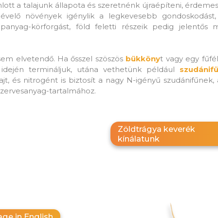
lott a talajunk állapota és szeretnénk újraépíteni, érdeme
 évelő növények igénylik a legkevesebb gondoskodást
tápanyag-körforgást, föld feletti részeik pedig jelentős
sem elvetendő. Ha ősszel szöszös
bükköny
t vagy egy fűfé
s idején termináljuk, utána vethetünk például
szudánif
t, és nitrogént is biztosít a nagy N-igényű szudánifűnek, 
 szervesanyag-tartalmához.
Zöldtrágya keverék
kínálatunk
ge in English