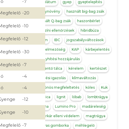
Jó
-7
granulátum
gyep
gyeptelepítés
gyógynövény
használt big-bag zsák
Megfelelő
-20
használt Q-bag zsák
haszonbérlet
Megfelelő
-10
helyszíni ellenőrzések
hibridbúza
Megfelelő
-12
hozam
IBC
jogszabályváltozások
jövedelmezőség
KAP
kárbejelentés
Megfelelő
-30
kárenyhítési hozzájárulás
Megfelelő
-7
kármentő tálca
kérelem
kertészet
Jó
-4
keverési igazolás
klímaváltozás
Jó
-4
kölcsönös megfeleltetés
köles
Kuk
kukorica
lignit
lóbab
lombtrágya
Gyenge
-12
lucerna
Lumino Pro
madáreleség
Gyenge
-10
madárkár elleni védelem
magtrágya
Megfelelő
-7
magvas gomborka
méhlegelő