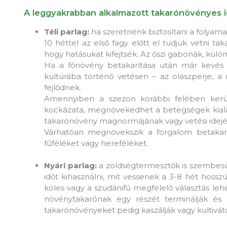
A leggyakrabban alkalmazott takarónövényes 
Téli parlag:
ha szeretnénk biztosítani a folyamat
10 héttel az első fagy előtt el tudjuk vetni ta
hogy hatásukat kifejtsék. Az őszi gabonák, külön
Ha a főnövény betakarítása után már kevés 
kultúrába történő vetésen – az olaszperje, a
fejlődnek.
Amennyiben a szezon korábbi felében kerül
kockázata, megnövekedhet a betegségek kialak
takarónövény magnormájának vagy vetési idejé
Várhatóan megnövekszik a forgalom betakarít
fűféléket vagy hereféléket.
Nyári parlag:
a zöldségtermesztők is szembesül
időt kihasználni, mit vessenek a 3-8 hét hosszú
köles vagy a szudánifű megfelelő választás leh
növénytakarónak egy részét terminálják és
takarónövényeket pedig kaszálják vagy kultivát