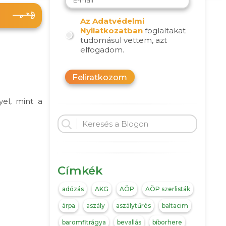
Az Adatvédelmi
Nyilatkozatban
foglaltakat
tudomásul vettem, azt
elfogadom.
Feliratkozom
yel, mint a
Címkék
adózás
AKG
AÖP
AÖP szerlisták
árpa
aszály
aszálytűrés
baltacim
baromfitrágya
bevallás
bíborhere