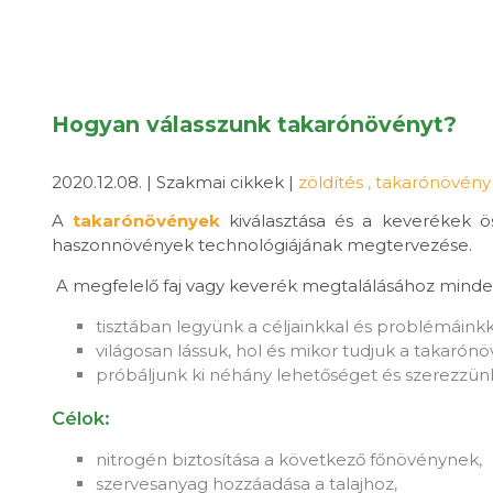
Hogyan válasszunk takarónövényt?
2020.12.08. | Szakmai cikkek |
zöldítés
,
takarónövén
A
takarónövények
kiválasztása és a keverékek ös
haszonnövények technológiájának megtervezése.
A megfelelő faj vagy keverék megtalálásához mind
tisztában legyünk a céljainkkal és problémáinkk
világosan lássuk, hol és mikor tudjuk a takarón
próbáljunk ki néhány lehetőséget és szerezzün
Célok:
nitrogén biztosítása a következő főnövénynek,
szervesanyag hozzáadása a talajhoz,