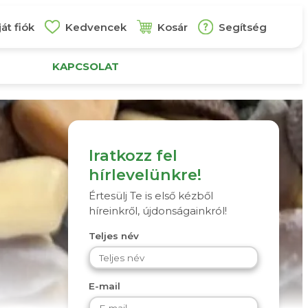
át fiók
Kedvencek
Kosár
Segítség
KAPCSOLAT
Iratkozz fel
hírlevelünkre!
Értesülj Te is első kézből
híreinkről, újdonságainkról!
Teljes név
E-mail