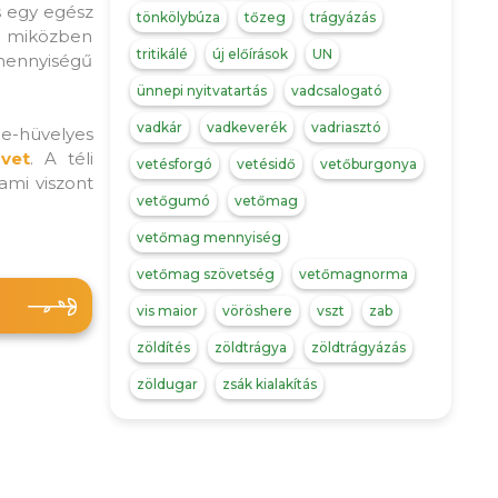
s egy egész
tönkölybúza
tőzeg
trágyázás
, miközben
tritikálé
új előírások
UN
 mennyiségű
ünnepi nyitvatartás
vadcsalogató
vadkár
vadkeverék
vadriasztó
le-hüvelyes
üvet
. A téli
vetésforgó
vetésidő
vetőburgonya
ami viszont
vetőgumó
vetőmag
vetőmag mennyiség
vetőmag szövetség
vetőmagnorma
vis maior
vöröshere
vszt
zab
zöldítés
zöldtrágya
zöldtrágyázás
zöldugar
zsák kialakítás