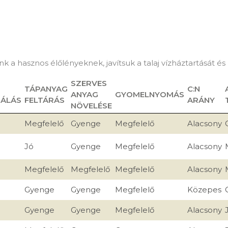
nk a hasznos élőlényeknek, javítsuk a talaj vízháztartását és
SZERVES
TÁPANYAG
C:N
ANYAG
GYOMELNYOMÁS
NÁLÁS
FELTÁRÁS
ARÁNY
NÖVELÉSE
Megfelelő
Gyenge
Megfelelő
Alacsony
Jó
Gyenge
Megfelelő
Alacsony
Megfelelő
Megfelelő
Megfelelő
Alacsony
Gyenge
Gyenge
Megfelelő
Közepes
Gyenge
Gyenge
Megfelelő
Alacsony