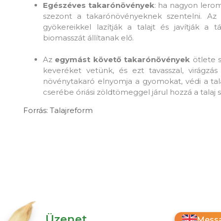
Egészéves takarónövények
: ha nagyon lerom
szezont a takarónövényeknek szentelni. Az
gyökereikkel lazítják a talajt és javítják a 
biomasszát állítanak elő.
Az
egymást követő takarónövények
ötlete 
keveréket vetünk, és ezt tavasszal, virágzá
növénytakaró elnyomja a gyomokat, védi a talaj
cserébe óriási zöldtömeggel járul hozzá a talaj
Forrás: Talajreform
Üzenet
Messa