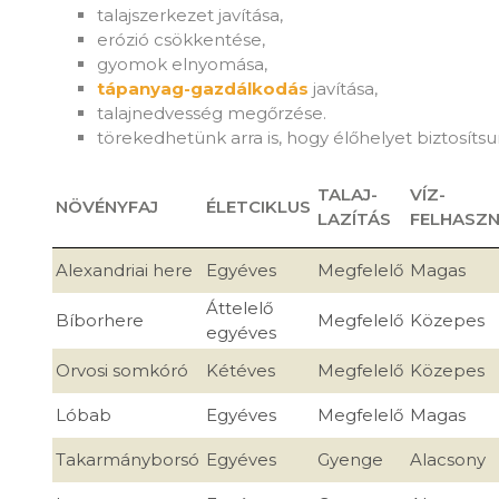
talajszerkezet javítása,
erózió csökkentése,
gyomok elnyomása,
tápanyag-gazdálkodás
javítása,
talajnedvesség megőrzése.
törekedhetünk arra is, hogy élőhelyet biztosítsu
TALAJ-
VÍZ-
NÖVÉNYFAJ
ÉLETCIKLUS
LAZÍTÁS
FELHASZ
Alexandriai here
Egyéves
Megfelelő
Magas
Áttelelő
Bíborhere
Megfelelő
Közepes
egyéves
Orvosi somkóró
Kétéves
Megfelelő
Közepes
Lóbab
Egyéves
Megfelelő
Magas
Takarmányborsó
Egyéves
Gyenge
Alacsony