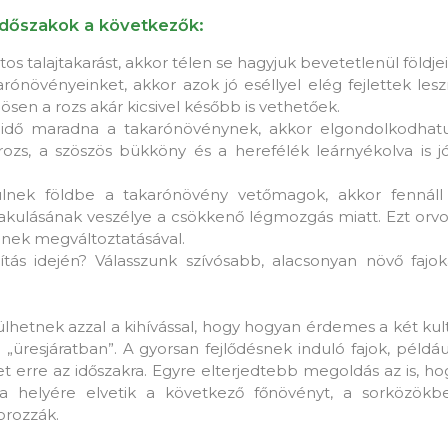
időszakok a következők:
os talajtakarást, akkor télen se hagyjuk bevetetlenül földje
karónövényeinket, akkor azok jó eséllyel elég fejlettek les
ösen a rozs akár kicsivel később is vethetőek.
idő maradna a takarónövénynek, akkor elgondolkodhatu
 rozs, a szöszös bükköny és a herefélék leárnyékolva is
nek földbe a takarónövény vetőmagok, akkor fennáll 
ulásának veszélye a csökkenő légmozgás miatt. Ezt orvo
nek megváltoztatásával.
ás idején? Válasszunk szívósabb, alacsonyan növő fajok
hetnek azzal a kihívással, hogy hogyan érdemes a két kult
 „üresjáratban”. A gyorsan fejlődésnek induló fajok, példáu
et erre az időszakra. Egyre elterjedtebb megoldás az is, ho
 a helyére elvetik a következő főnövényt, a sorközök
orozzák.