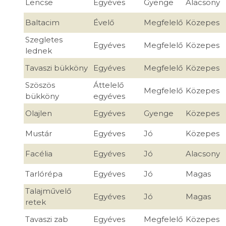
Lencse
Egyéves
Gyenge
Alacsony
Baltacim
Évelő
Megfelelő
Közepes
Szegletes
Egyéves
Megfelelő
Közepes
lednek
Tavaszi bükköny
Egyéves
Megfelelő
Közepes
Szöszös
Áttelelő
Megfelelő
Közepes
bükköny
egyéves
Olajlen
Egyéves
Gyenge
Közepes
Mustár
Egyéves
Jó
Közepes
Facélia
Egyéves
Jó
Alacsony
Tarlórépa
Egyéves
Jó
Magas
Talajművelő
Egyéves
Jó
Magas
retek
Tavaszi zab
Egyéves
Megfelelő
Közepes