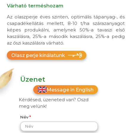
Várható terméshozam
Az olaszperje éves szinten, optimális tápanyag-, és
csapadékellátás mellett, 8-10 t/ha szárazanyagot
képes produkálni, amelynek 50%-a tavaszi első
kaszálásra, 25%-a második kaszálásra, 25%-a pedig
az őszi kaszálásra várható.
Olasz perje kínálatunk
Üzenet
Message in English
Kérdésed, üzeneted van? Oszd
meg velünk!
Név