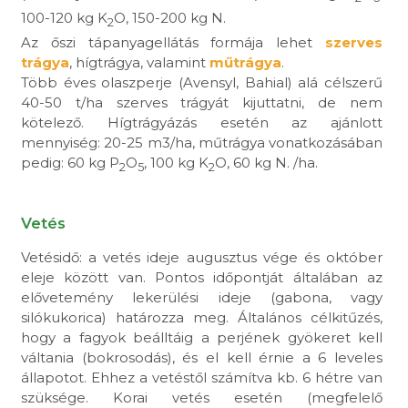
100-120 kg K
O, 150-200 kg N.
2
Az őszi tápanyagellátás formája lehet
szerves
trágya
, hígtrágya, valamint
műtrágya
.
Több éves olaszperje (Avensyl, Bahial) alá célszerű
40-50 t/ha szerves trágyát kijuttatni, de nem
kötelező. Hígtrágyázás esetén az ajánlott
mennyiség: 20-25 m3/ha, műtrágya vonatkozásában
pedig: 60 kg P
O
, 100 kg K
O, 60 kg N. /ha.
2
5
2
Vetés
Vetésidő: a vetés ideje augusztus vége és október
eleje között van. Pontos időpontját általában az
elővetemény lekerülési ideje (gabona, vagy
silókukorica) határozza meg. Általános célkitűzés,
hogy a fagyok beálltáig a perjének gyökeret kell
váltania (bokrosodás), és el kell érnie a 6 leveles
állapotot. Ehhez a vetéstől számítva kb. 6 hétre van
szüksége. Korai vetés esetén (megfelelő