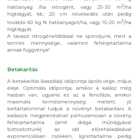
3
hatóanyag /ha nitrogént, vagy 25-30 m
/ha
hígtrágyát, kb.: 20 cm növekedés után pedig
3
további 60 kg N hatóanyagot/ha, vagy 15-20 m
/ha
hígtrágyát.
A tavaszi nitrogénellátással ne spóroljunk, mert a
termés mennyisége, valamint fehérjetartalma
annak függvénye!
Betakarítás
A betakarítás (kaszálás) időpontja április vége, május
eleje. Optimális időpontja, amikor a kalász még
hasban van, ugyanis ez az a fenofázis, amikor
maximális termésmennyiség mellett, jó
beltartalommal tudjuk a növényt betakarítani. A
kalászok megjelenésével párhuzamosan a növény
fehérjetartalma (amit drága műtrágyával
biztosítottunk) az idő előrehaladásával
exponenciálisan csökken, lignintartalma pedig