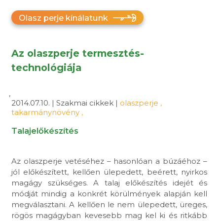
Olasz perje kínálatunk
Az olaszperje termesztés-
technológiája
,
2014.07.10. | Szakmai cikkek |
olaszperje
,
takarmánynövény
,
Talajelőkészítés
Az olaszperje vetéséhez – hasonlóan a búzáéhoz –
jól előkészített, kellően ülepedett, beérett, nyirkos
magágy szükséges. A talaj előkészítés idejét és
módját mindig a konkrét körülmények alapján kell
megválasztani. A kellően le nem ülepedett, üreges,
rögös magágyban kevesebb mag kel ki és ritkább