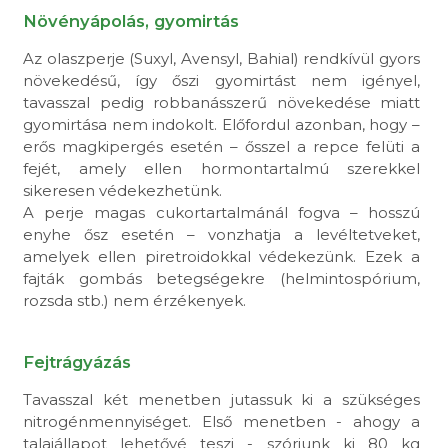
Növényápolás, gyomirtás
Az olaszperje (Suxyl, Avensyl, Bahial) rendkívül gyors
növekedésű, így őszi gyomirtást nem igényel,
tavasszal pedig robbanásszerű növekedése miatt
gyomirtása nem indokolt. Előfordul azonban, hogy –
erős magkipergés esetén – ősszel a repce felüti a
fejét, amely ellen hormontartalmú szerekkel
sikeresen védekezhetünk.
A perje magas cukortartalmánál fogva – hosszú
enyhe ősz esetén – vonzhatja a levéltetveket,
amelyek ellen piretroidokkal védekezünk. Ezek a
fajták gombás betegségekre (helmintospórium,
rozsda stb.) nem érzékenyek.
Fejtrágyázás
Tavasszal két menetben jutassuk ki a szükséges
nitrogénmennyiséget. Első menetben - ahogy a
talajállapot lehetővé teszi - szórjunk ki 80 kg