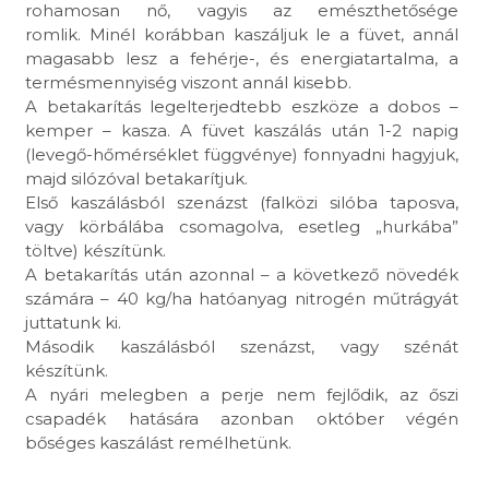
rohamosan nő, vagyis az emészthetősége
romlik. Minél korábban kaszáljuk le a füvet, annál
magasabb lesz a fehérje-, és energiatartalma, a
termésmennyiség viszont annál kisebb.
A betakarítás legelterjedtebb eszköze a dobos –
kemper – kasza. A füvet kaszálás után 1-2 napig
(levegő-hőmérséklet függvénye) fonnyadni hagyjuk,
majd silózóval betakarítjuk.
Első kaszálásból szenázst (falközi silóba taposva,
vagy körbálába csomagolva, esetleg „hurkába”
töltve) készítünk.
A betakarítás után azonnal – a következő növedék
számára – 40 kg/ha hatóanyag nitrogén műtrágyát
juttatunk ki.
Második kaszálásból szenázst, vagy szénát
készítünk.
A nyári melegben a perje nem fejlődik, az őszi
csapadék hatására azonban október végén
bőséges kaszálást remélhetünk.