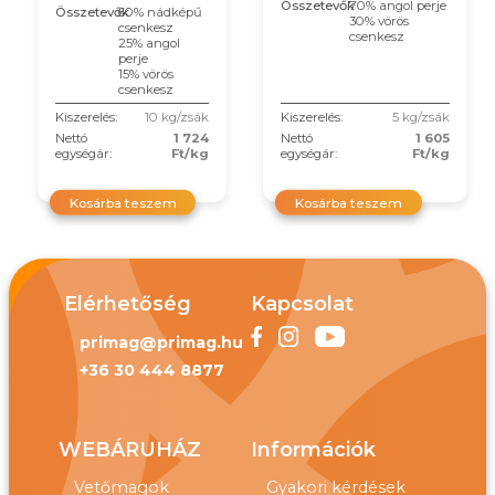
Összetevők
70% angol perje
Összetevők
60% nádképű
30% vörös
csenkesz
csenkesz
25% angol
perje
15% vörös
csenkesz
Kiszerelés:
10 kg/zsák
Kiszerelés:
5 kg/zsák
Nettó
1 724
Nettó
1 605
egységár:
Ft/kg
egységár:
Ft/kg
Kosárba teszem
Kosárba teszem
Elérhetőség
Kapcsolat
primag@primag.hu
+36 30 444 8877
WEBÁRUHÁZ
Információk
Vetőmagok
Gyakori kérdések