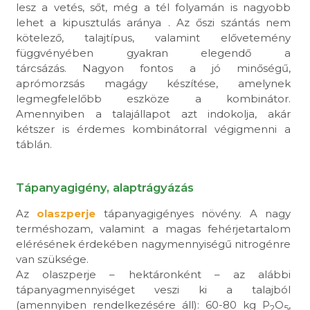
lesz a vetés, sőt, még a tél folyamán is nagyobb
lehet a kipusztulás aránya . Az őszi szántás nem
kötelező, talajtípus, valamint elővetemény
függvényében gyakran elegendő a
tárcsázás. Nagyon fontos a jó minőségű,
aprómorzsás magágy készítése, amelynek
legmegfelelőbb eszköze a kombinátor.
Amennyiben a talajállapot azt indokolja, akár
kétszer is érdemes kombinátorral végigmenni a
táblán.
Tápanyagigény, alaptrágyázás
Az
olaszperje
tápanyagigényes növény. A nagy
terméshozam, valamint a magas fehérjetartalom
elérésének érdekében nagymennyiségű nitrogénre
van szüksége.
Az olaszperje – hektáronként – az alábbi
tápanyagmennyiséget veszi ki a talajból
(amennyiben rendelkezésére áll): 60-80 kg P
O
,
2
5