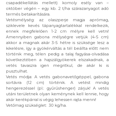
csapadékellátás mellett) komoly esély van –
október végén – egy kb. 2 t/ha szárazanyagot adó
termés betakarítására.
Vetésmélység: az olaszperje magja aprómag,
sziklevele kevés tápanyagtartalékkal rendelkezik,
ennek megfelelően 1-2 cm mélyre kell vetni!
Amennyiben gabona mélységre vetjük (4-5 cm)
akkor a magnak akár 3-5 hétre is szüksége lesz a
kikelésre, így a gyökérváltás a tél beállta előtt nem
történik meg, télen pedig a talaj fagyása-olvadása
következtében a hajszálgyökerek elszakadnak, a
vetés tavaszra igen megritkul, de akár ki is
pusztulhat.
Vetés módja: A vetés gabonavetőgéppel, gabona
sortávra (12 cm) történik. A vetést mindig
hengerezéssel (pl.: gyűrűshenger) zárjuk! A vetés
utáni területnek olyan keménynek kell lennie, hogy
akár kerékpárral is végig lehessen rajta menni!
Vetőmag szükséglet: 30 kg/ha.