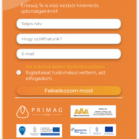
Értesülj Te is első kézből híreinkről,
újdonságainkról!
Az Adatvédelmi Nyilatkozatban
foglaltakat tudomásul vettem, azt
elfogadom.
Feliratkozom most