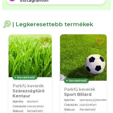
Instagramon
| Legkeresettebb termékek
Rendelhető
Rendelhető
Parkfű keverék
Parkfű keverék
Szárazságtűrő
Sport Biliárd
Kentaur
Ajánlás
sportpálya/játszótér
Ajánlás
díszkert
Csávázás
csávázatlan
Csávázás
csávázatlan
Státusz
Rendelhető
Státusz
Rendelhető