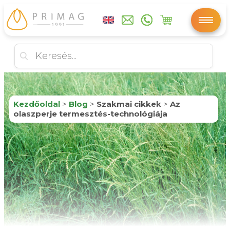
Kezdőoldal
>
Blog
>
Szakmai cikkek
>
Az
olaszperje termesztés-technológiája