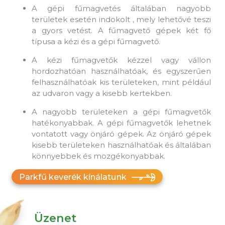
A gépi fűmagvetés általában nagyobb
területek esetén indokolt , mely lehetővé teszi
a gyors vetést. A fűmagvető gépek két fő
típusa a kézi és a gépi fűmagvető.
A kézi fűmagvetők kézzel vagy vállon
hordozhatóan használhatóak, és egyszerűen
felhasználhatóak kis területeken, mint például
az udvaron vagy a kisebb kertekben.
A nagyobb területeken a gépi fűmagvetők
hatékonyabbak. A gépi fűmagvetők lehetnek
vontatott vagy önjáró gépek. Az önjáró gépek
kisebb területeken használhatóak és általában
könnyebbek és mozgékonyabbak.
Parkfű keverék kínálatunk
Üzenet