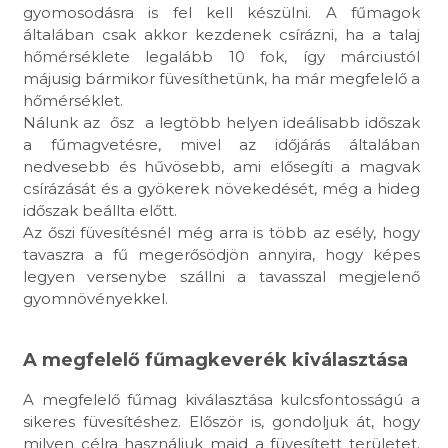
gyomosodásra is fel kell készülni. A fűmagok
általában csak akkor kezdenek csírázni, ha a talaj
hőmérséklete legalább 10 fok, így márciustól
májusig bármikor füvesíthetünk, ha már megfelelő a
hőmérséklet.
Nálunk az ősz a legtöbb helyen ideálisabb időszak
a fűmagvetésre, mivel az időjárás általában
nedvesebb és hűvösebb, ami elősegíti a magvak
csírázását és a gyökerek növekedését, még a hideg
időszak beállta előtt.
Az őszi füvesítésnél még arra is több az esély, hogy
tavaszra a fű megerősödjön annyira, hogy képes
legyen versenybe szállni a tavasszal megjelenő
gyomnövényekkel.
A megfelelő fűmagkeverék kiválasztása
A megfelelő fűmag kiválasztása kulcsfontosságú a
sikeres füvesítéshez. Először is, gondoljuk át, hogy
milyen célra használjuk majd a füvesített területet.