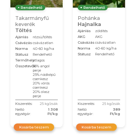
Rendelhető
Rendelhető
Takarmányfű
Pohánka
keverék
Hajnalka
Töltés
Ajánlás
zöldítés
AKG
AKG
Ajánlás
rézsü/töltés
Csávázás
csávázatlan
Csávázás
csávázatlan
Norma
40-60 kg/ha
Norma
40-60 kg/ha
Státusz
Rendelhető
Státusz
Rendelhető
Termőhely
átlagos
Összetevők
35% angol
perje
25% nádképű
csenkesz
20% vörös
csenkesz
20% olasz
perje
Kiszerelés:
25 kg/zsák
Kiszerelés:
25 kg/zsák
Nettó
1 308
Nettó
389
egységár:
Ft/kg
egységár:
Ft/kg
Kosárba teszem
Kosárba teszem