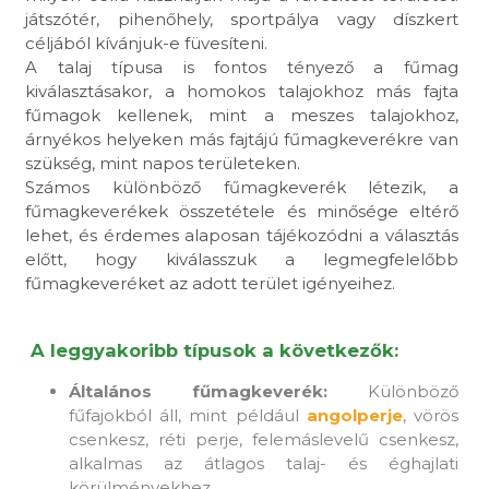
játszótér, pihenőhely, sportpálya vagy díszkert
céljából kívánjuk-e füvesíteni.
A talaj típusa is fontos tényező a fűmag
kiválasztásakor, a homokos talajokhoz más fajta
fűmagok kellenek, mint a meszes talajokhoz,
árnyékos helyeken más fajtájú fűmagkeverékre van
szükség, mint napos területeken.
Számos különböző fűmagkeverék létezik, a
fűmagkeverékek összetétele és minősége eltérő
lehet, és érdemes alaposan tájékozódni a választás
előtt, hogy kiválasszuk a legmegfelelőbb
fűmagkeveréket az adott terület igényeihez.
A leggyakoribb típusok a következők:
Általános fűmagkeverék:
Különböző
fűfajokból áll, mint például
angolperje
, vörös
csenkesz, réti perje, felemáslevelű csenkesz,
alkalmas az átlagos talaj- és éghajlati
körülményekhez.