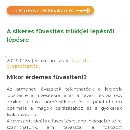
Parkfű keverék kínálatunk
A sikeres füvesítés trükkjei lépésről
lépésre
,
2023.02.23. | Szakmai cikkek |
füvesítés
,
gyeptelepítés
,
Mikor érdemes füvesíteni?
Az átmeneti évszakok tekinthetőek a legjobb
időzítésre a füvesítésre, azaz a tavasz és az ősz,
amikor a talaj hőmérséklete és a páratartalom
optimális a magok csírázásához és a gyökerek
kialakulásához.
A tavasz ott ideális a füvesítésre, ahol hidegebb télre
számíthatunk, ám tavasszal a fokozott