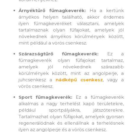
Árnyéktűrő fűmagkeverék:
Ha a kertünk
árnyékos helyen található, akkor érdemes
ilyen fűmagkeveréket választani, amelyek
tartalmaznak olyan fűfajokat, amelyek jól
növekednek árnyékos körülmények között,
mint például a vörös csenkesz.
Szárazságtűrő fűmagkeverék:
Ez a
fűmagkeverék olyan fűfajokat tartalmaz,
amelyek jól növekednek szárazabb
körülmények között, mint az angolperje, a
juhcsenkesz a
nádképű csenkesz
, vagy a
vörös csenkesz.
Sport fűmagkeverék:
Ez a fűmagkeverék
alkalmas a nagy terhelést kapó területekre,
például sportpályákra, játszóterekre.
Tartalmazhat olyan fűfajokat, amelyek gyorsan
regenerálódnak és ellenállnak a terhelésnek
ilyen az angolperje és a vörös csenkesz.