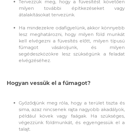
Tervezzük meg, hogy a füvesítést követően
milyen további építkezéseket vagy
átalakításokat tervezünk.
Ha mindezekre odafigyelünk, akkor könnyebb
lesz meghatározni, hogy milyen föld munkát
kell elvégezni a füvesítés előtt, milyen típusú
fűmagot vásároljunk, és milyen
segédeszközökre lesz szükségünk a feladat
elvégzéséhez.
Hogyan vessük el a fűmagot?
Győződjünk meg róla, hogy a terület tiszta és
sima, azaz nincsenek rajta nagyobb akadályok,
például kövek vagy faágak. Ha szükséges,
végezzünk földmunkát, és egyengessük el a
talajt.