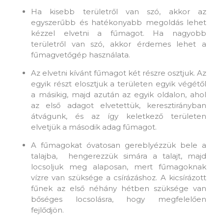
Ha kisebb területről van szó, akkor az
egyszerűbb és hatékonyabb megoldás lehet
kézzel elvetni a fűmagot. Ha nagyobb
területről van szó, akkor érdemes lehet a
fűmagvetőgép használata.
Az elvetni kívánt fűmagot két részre osztjuk. Az
egyik részt elosztjuk a területen egyik végétől
a másikig, majd azután az egyik oldalon, ahol
az első adagot elvetettük, keresztirányban
átvágunk, és az így keletkező területen
elvetjük a második adag fűmagot.
A fűmagokat óvatosan gereblyézzük bele a
talajba, hengerezzük simára a talajt, majd
locsoljuk meg alaposan, mert fűmagoknak
vízre van szüksége a csírázáshoz. A kicsírázott
fűnek az első néhány hétben szüksége van
bőséges locsolásra, hogy megfelelően
fejlődjön.