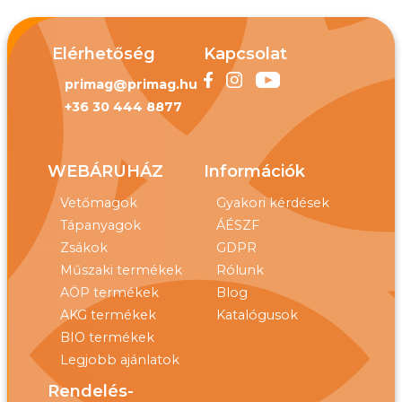
Elérhetőség
Kapcsolat
primag@primag.hu
+36 30 444 8877
WEBÁRUHÁZ
Információk
Vetőmagok
Gyakori kérdések
Tápanyagok
ÁÉSZF
Zsákok
GDPR
Műszaki termékek
Rólunk
AÖP termékek
Blog
AKG termékek
Katalógusok
BIO termékek
Legjobb ajánlatok
Rendelés-