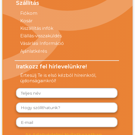
Szállítás
Fiókom
Kosár
Kiszállítás infók
Elállás-visszaküldés
Vásárlási Információ
Ajánlatkérés
Iratkozz fel hírlevelünkre!
Értesülj Te is első kézből híreinkről,
újdonságainkról!
Az Adatvédelmi Nyilatkozatban