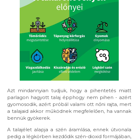
Azt mindannyian tudjuk, hogy a pihentetés miatt
parlagon hagyott talaj épphogy nem pihen - azért
gyomosodik, azért próbál valami ott nőni rajta, mert
a talajaid akkor működnek megfelelően, ha vannak
bennük gyökerek.
A talajélet alapja a szén áramlása, ennek útvonala
pedig a légkörben kezdődik szén-dioxid formájában,