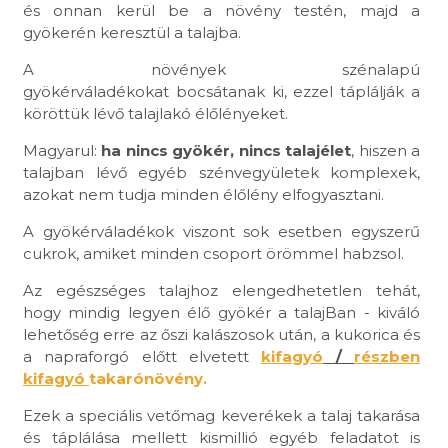
és onnan kerül be a növény testén, majd a
gyökerén keresztül a talajba.
A növények szénalapú
gyökérváladékokat bocsátanak ki, ezzel táplálják a
köröttük lévő talajlakó élőlényeket.
Magyarul:
ha nincs gyökér, nincs talajélet
, hiszen a
talajban lévő egyéb szénvegyületek komplexek,
azokat nem tudja minden élőlény elfogyasztani.
A gyökérváladékok viszont sok esetben egyszerű
cukrok, amiket minden csoport örömmel habzsol.
Az egészséges talajhoz elengedhetetlen tehát,
hogy mindig legyen élő gyökér a talajBan - kiváló
lehetőség erre az őszi kalászosok után, a kukorica és
a napraforgó előtt elvetett
kifagyó
/
részben
kifagyó
takarónövény.
Ezek a speciális vetőmag keverékek a talaj takarása
és táplálása mellett kismillió egyéb feladatot is