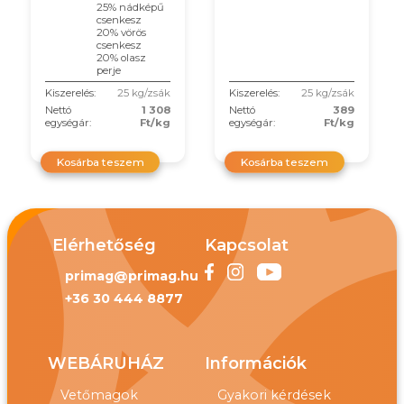
25% nádképű
csenkesz
20% vörös
csenkesz
20% olasz
perje
Kiszerelés:
25 kg/zsák
Kiszerelés:
25 kg/zsák
Nettó
1 308
Nettó
389
egységár:
Ft/kg
egységár:
Ft/kg
Kosárba teszem
Kosárba teszem
Elérhetőség
Kapcsolat
primag@primag.hu
+36 30 444 8877
WEBÁRUHÁZ
Információk
Vetőmagok
Gyakori kérdések