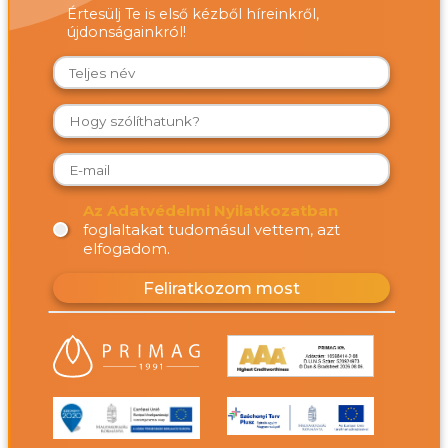
Értesülj Te is első kézből híreinkről,
újdonságainkról!
Az Adatvédelmi Nyilatkozatban
foglaltakat tudomásul vettem, azt
elfogadom.
Feliratkozom most