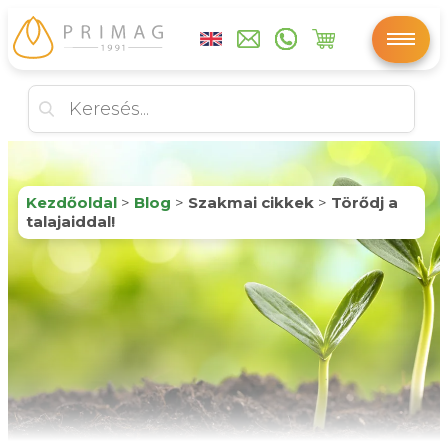
Kezdőoldal
>
Blog
>
Szakmai cikkek
>
Törődj a
talajaiddal!