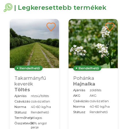
| Legkeresettebb termékek
Rendelhető
Rendelhető
Takarmányfű
Pohánka
keverék
Hajnalka
Töltés
Ajánlás
zöldítés
AKG
AKG
Ajánlás
rézsü/töltés
Csávázás
csávázatlan
Csávázás
csávázatlan
Norma
40-60 kg/ha
Norma
40-60 kg/ha
Státusz
Rendelhető
Státusz
Rendelhető
Termőhely
átlagos
Összetevők
35% angol
perje