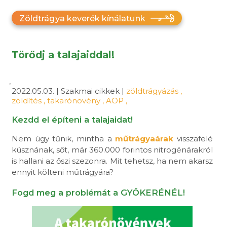
Zöldtrágya keverék kínálatunk
Törődj a talajaiddal!
,
2022.05.03. | Szakmai cikkek |
zöldtrágyázás
,
zöldítés
,
takarónövény
,
AÖP
,
Kezdd el építeni a talajaidat!
Nem úgy tűnik, mintha a
műtrágyaárak
visszafelé
kúsznának, sőt, már 360.000 forintos nitrogénárakról
is hallani az őszi szezonra. Mit tehetsz, ha nem akarsz
ennyit költeni műtrágyára?
Fogd meg a problémát a GYÖKERÉNÉL!