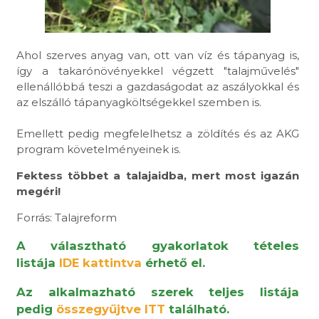
Ahol szerves anyag van, ott van víz és tápanyag is,
így a takarónövényekkel végzett "talajművelés"
ellenállóbbá teszi a gazdaságodat az aszályokkal és
az elszálló tápanyagköltségekkel szemben is.
Emellett pedig megfelelhetsz a zöldítés és az AKG
program követelményeinek is.
Fektess többet a talajaidba, mert most igazán
megéri!
Forrás: Talajreform
A választható gyakorlatok tételes
listája
IDE kattintva
érhető el.
Az alkalmazható szerek teljes listája
pedig
összegyűjtve ITT
található.